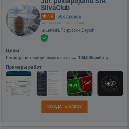
Jur. pakalpojumu SIA
SilvaClub
4.9
·
50 отзывов
Был на сайте: 1 мес. назад
Latviski, По-русски, English
Цены
Регистрация юридического лица
100,00€/работу
Примеры работ
+7
СОЗДАТЬ ЗАКАЗ