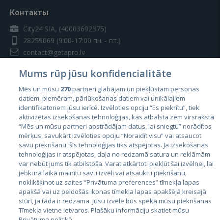
Контакты
City24 SIA, (40003692375)
28259069
(9:00-17:00 пн. - пт.)
contact@getapro.lv
Mums rūp jūsu konfidencialitāte
Mēs un mūsu
270
partneri glabājam un piekļūstam personas
datiem, piemēram, pārlūkošanas datiem vai unikālajiem
identifikatoriem jūsu ierīcē. Izvēloties opciju “Es piekrītu”, tiek
Страны
aktivizētas izsekošanas tehnoloģijas, kas atbalsta zem virsraksta
Эстония
“Mēs un mūsu partneri apstrādājam datus, lai sniegtu” norādītos
mērķus, savukārt izvēloties opciju “Noraidīt visu” vai atsaucot
Латвия
savu piekrišanu, šīs tehnoloģijas tiks atspējotas. Ja izsekošanas
tehnoloģijas ir atspējotas, daļa no redzamā satura un reklāmām
Литва
var nebūt jums tik atbilstoša. Varat atkārtoti piekļūt šai izvēlnei, lai
jebkurā laikā mainītu savu izvēli vai atsauktu piekrišanu,
noklikšķinot uz saites “Privātuma preferences” tīmekļa lapas
apakšā vai uz peldošās ikonas tīmekļa lapas apakšējā kreisajā
stūrī, ja tāda ir redzama. Jūsu izvēle būs spēkā mūsu piekrišanas
Tīmekļa vietne ietvaros. Plašāku informāciju skatiet mūsu
Privātuma politikā.