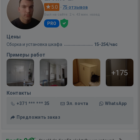
5.0
·
75 отзывов
Был на сайте: 2 ч. 43 мин. назад
PRO
Цены
Сборка и установка шкафа
15-25€/час
Примеры работ
+175
Контакты
+371 *** *** 35
Эл. почта
WhatsApp
Предложить заказ