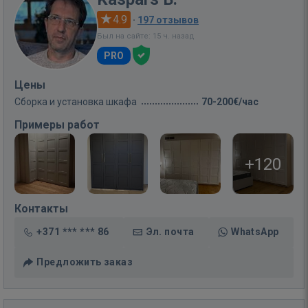
4.9
·
197 отзывов
Был на сайте: 15 ч. назад
PRO
Цены
Сборка и установка шкафа
70-200€/час
Примеры работ
+120
Контакты
+371 *** *** 86
Эл. почта
WhatsApp
Предложить заказ