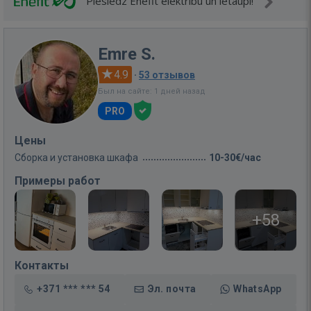
Pieslēdz Enefit elektrību un ietaupi!
Emre S.
4.9
·
53 отзывов
Был на сайте: 1 дней назад
PRO
Цены
Сборка и установка шкафа
10-30€/час
Примеры работ
+58
Контакты
+371 *** *** 54
Эл. почта
WhatsApp