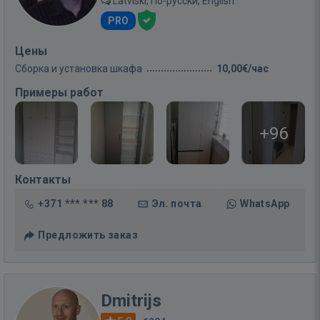
Latviski, По-русски, English
PRO
Цены
Сборка и установка шкафа
10,00€/час
Примеры работ
+96
Контакты
+371 *** *** 88
Эл. почта
WhatsApp
Предложить заказ
Dmitrijs