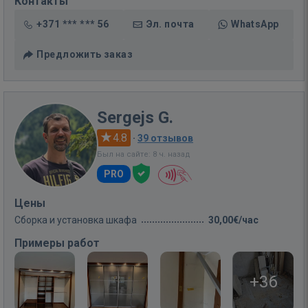
Контакты
+371 *** *** 56
Эл. почта
WhatsApp
Предложить заказ
Sergejs G.
4.8
·
39 отзывов
Был на сайте: 8 ч. назад
PRO
Цены
Сборка и установка шкафа
30,00€/час
Примеры работ
+36