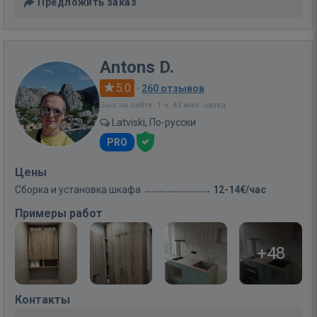
Предложить заказ
Antons D.
5.0
·
260 отзывов
Был на сайте: 1 ч. 43 мин. назад
Latviski, По-русски
PRO
Цены
Сборка и установка шкафа
12-14€/час
Примеры работ
+48
Контакты