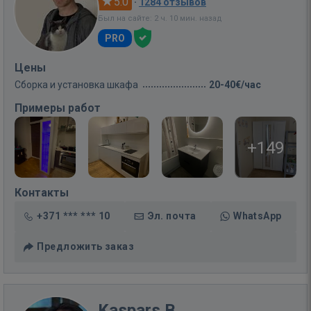
5.0
·
1284 отзывов
Был на сайте: 2 ч. 10 мин. назад
PRO
Цены
Сборка и установка шкафа
20-40€/час
Примеры работ
+149
Контакты
+371 *** *** 10
Эл. почта
WhatsApp
Предложить заказ
Kaspars B.