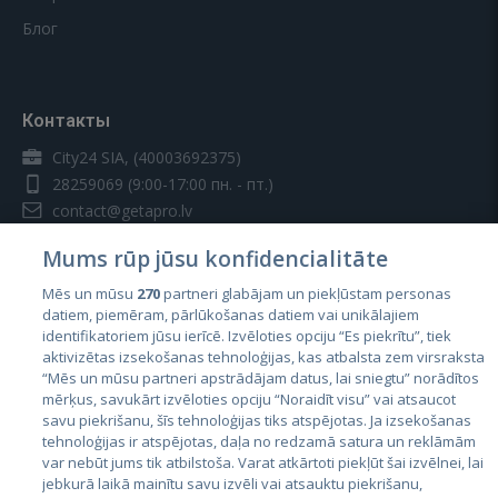
Блог
Контакты
City24 SIA, (40003692375)
28259069
(9:00-17:00 пн. - пт.)
contact@getapro.lv
Mums rūp jūsu konfidencialitāte
Mēs un mūsu
270
partneri glabājam un piekļūstam personas
datiem, piemēram, pārlūkošanas datiem vai unikālajiem
identifikatoriem jūsu ierīcē. Izvēloties opciju “Es piekrītu”, tiek
Страны
aktivizētas izsekošanas tehnoloģijas, kas atbalsta zem virsraksta
Эстония
“Mēs un mūsu partneri apstrādājam datus, lai sniegtu” norādītos
mērķus, savukārt izvēloties opciju “Noraidīt visu” vai atsaucot
Латвия
savu piekrišanu, šīs tehnoloģijas tiks atspējotas. Ja izsekošanas
tehnoloģijas ir atspējotas, daļa no redzamā satura un reklāmām
Литва
var nebūt jums tik atbilstoša. Varat atkārtoti piekļūt šai izvēlnei, lai
jebkurā laikā mainītu savu izvēli vai atsauktu piekrišanu,