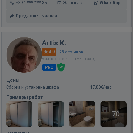
+371 *** *** 35
Эл. почта
WhatsApp
Предложить заказ
Artis K.
4.9
·
25 отзывов
Был на сайте: 4 ч. 44 мин. назад
PRO
Цены
Сборка и установка шкафа
17,00€/час
Примеры работ
+70