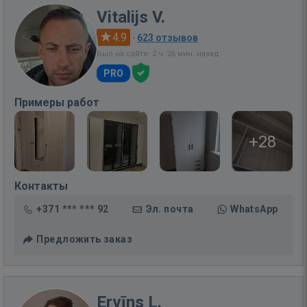
Vitalijs V.
4.9
·
623 отзывов
Был на сайте: 2 ч. 26 мин. назад
PRO
Примеры работ
+28
Контакты
+371 *** *** 92
Эл. почта
WhatsApp
Предложить заказ
Ervīns L.