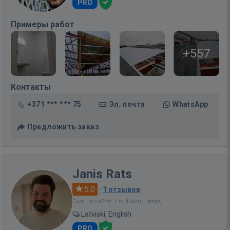
PRO
Примеры работ
+557
Контакты
+371 *** *** 75
Эл. почта
WhatsApp
Предложить заказ
Janis Rats
5.0
·
1 отзывов
Был на сайте: 1 ч. 4 мин. назад
Latviski, English
PRO