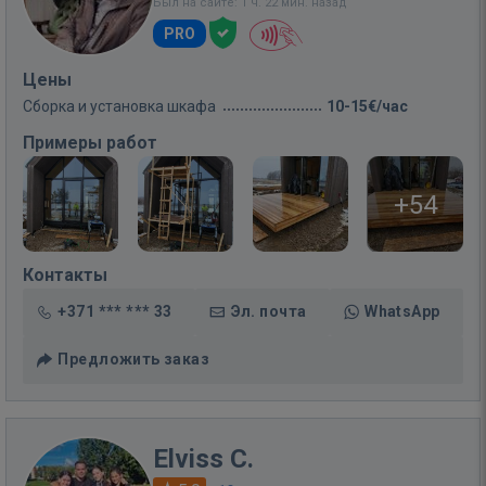
Был на сайте: 1 ч. 22 мин. назад
PRO
Цены
Сборка и установка шкафа
10-15€/час
Примеры работ
+54
Контакты
+371 *** *** 33
Эл. почта
WhatsApp
Предложить заказ
Elviss C.