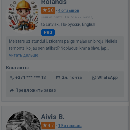
Rolands
5.0
·
4 отзывов
Был на сайте: 1 ч. 56 мин. назад
Latviski, По-русски, English
PRO
Meistars uz stundu! Uzticams palīgs mājās un birojā. Neliels
remonts, ko jau sen atlikāt!? Noplūdusi krāna blīve, jāp...
читать дальше
Контакты
+371 *** *** 13
Эл. почта
WhatsApp
Предложить заказ
Aivis B.
4.7
·
19 отзывов