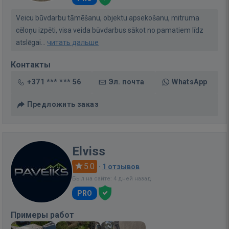
Veicu būvdarbu tāmēšanu, objektu apsekošanu, mitruma
cēloņu izpēti, visa veida būvdarbus sākot no pamatiem līdz
atslēgai...
читать дальше
Контакты
+371 *** *** 56
Эл. почта
WhatsApp
Предложить заказ
Elviss
5.0
·
1 отзывов
Был на сайте: 4 дней назад
PRO
Примеры работ