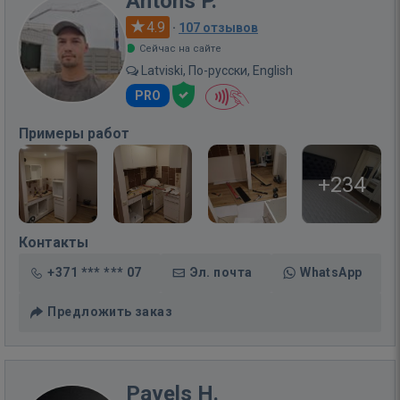
Antons P.
4.9
·
107 отзывов
Сейчас на сайте
Latviski, По-русски, English
PRO
Примеры работ
+234
Контакты
+371 *** *** 07
Эл. почта
WhatsApp
Предложить заказ
Pavels H.