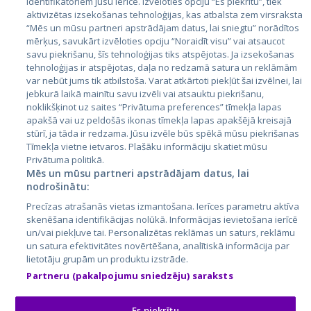
identifikatoriem jūsu ierīcē. Izvēloties opciju “Es piekrītu”, tiek
Страны
aktivizētas izsekošanas tehnoloģijas, kas atbalsta zem virsraksta
Эстония
“Mēs un mūsu partneri apstrādājam datus, lai sniegtu” norādītos
mērķus, savukārt izvēloties opciju “Noraidīt visu” vai atsaucot
Латвия
savu piekrišanu, šīs tehnoloģijas tiks atspējotas. Ja izsekošanas
tehnoloģijas ir atspējotas, daļa no redzamā satura un reklāmām
Литва
var nebūt jums tik atbilstoša. Varat atkārtoti piekļūt šai izvēlnei, lai
jebkurā laikā mainītu savu izvēli vai atsauktu piekrišanu,
noklikšķinot uz saites “Privātuma preferences” tīmekļa lapas
apakšā vai uz peldošās ikonas tīmekļa lapas apakšējā kreisajā
stūrī, ja tāda ir redzama. Jūsu izvēle būs spēkā mūsu piekrišanas
Tīmekļa vietne ietvaros. Plašāku informāciju skatiet mūsu
Privātuma politikā.
Mēs un mūsu partneri apstrādājam datus, lai
nodrošinātu:
City24.lv
CVbankas.lt
Precīzas atrašanās vietas izmantošana. Ierīces parametru aktīva
City24.ee
Kainos.lt
skenēšana identifikācijas nolūkā. Informācijas ievietošana ierīcē
un/vai piekļuve tai. Personalizētas reklāmas un saturs, reklāmu
GetaPro.lv
Paslaugos.lt
un satura efektivitātes novērtēšana, analītiskā informācija par
GetaPro.ee
auto24.ee
lietotāju grupām un produktu izstrāde.
Skelbiu.lt
KV.ee
Partneru (pakalpojumu sniedzēju) saraksts
Autoplius.lt
Osta.ee
Aruodas.lt
KuldneBörs.ee
Es piekrītu