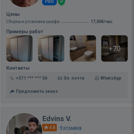
PRO
Цены
Сборка и установка шкафа
17,00€/час
Примеры работ
+70
Контакты
+371 *** *** 56
Эл. почта
WhatsApp
Предложить заказ
Edvins V.
4.8
·
9 отзывов