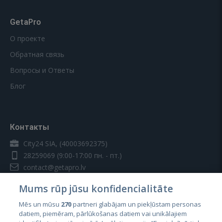
GetaPro
О проекте
Обратная связь
Вопросы и Ответы
Блог
Контакты
City24 SIA, (40003692375)
28259069
(9:00-17:00 пн. - пт.)
contact@getapro.lv
Mums rūp jūsu konfidencialitāte
Mēs un mūsu
270
partneri glabājam un piekļūstam personas
datiem, piemēram, pārlūkošanas datiem vai unikālajiem