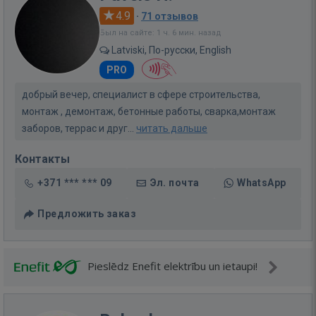
4.9
·
71 отзывов
Был на сайте: 1 ч. 6 мин. назад
Latviski, По-русски, English
PRO
добрый вечер, специалист в сфере строительства,
монтаж , демонтаж, бетонные работы, сварка,монтаж
заборов, террас и друг...
читать дальше
Контакты
+371 *** *** 09
Эл. почта
WhatsApp
Предложить заказ
Pieslēdz Enefit elektrību un ietaupi!