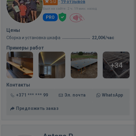
5.0
·
19 отзывов
Был на сайте: 2 ч. 19 мин. назад
PRO
Цены
Сборка и установка шкафа
22,00€/час
Примеры работ
+34
Контакты
+371 *** *** 99
Эл. почта
WhatsApp
Предложить заказ