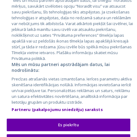
“Mēs un mūsu partneri apstrādājam datus, lai sniegtu” norādītos
mērķus, savukārt izvēloties opciju “Noraidīt visu” vai atsaucot
Латвия
savu piekrišanu, šīs tehnoloģijas tiks atspējotas. Ja izsekošanas
tehnoloģijas ir atspējotas, daļa no redzamā satura un reklāmām
Литва
var nebūt jums tik atbilstoša. Varat atkārtoti piekļūt šai izvēlnei, lai
jebkurā laikā mainītu savu izvēli vai atsauktu piekrišanu,
noklikšķinot uz saites “Privātuma preferences” tīmekļa lapas
apakšā vai uz peldošās ikonas tīmekļa lapas apakšējā kreisajā
stūrī, ja tāda ir redzama. Jūsu izvēle būs spēkā mūsu piekrišanas
Tīmekļa vietne ietvaros. Plašāku informāciju skatiet mūsu
Privātuma politikā.
Mēs un mūsu partneri apstrādājam datus, lai
nodrošinātu:
City24.lv
CVbankas.lt
Precīzas atrašanās vietas izmantošana. Ierīces parametru aktīva
City24.ee
Kainos.lt
skenēšana identifikācijas nolūkā. Informācijas ievietošana ierīcē
un/vai piekļuve tai. Personalizētas reklāmas un saturs, reklāmu
GetaPro.lv
Paslaugos.lt
un satura efektivitātes novērtēšana, analītiskā informācija par
GetaPro.ee
auto24.ee
lietotāju grupām un produktu izstrāde.
Skelbiu.lt
KV.ee
Partneru (pakalpojumu sniedzēju) saraksts
Autoplius.lt
Osta.ee
Aruodas.lt
KuldneBörs.ee
Es piekrītu