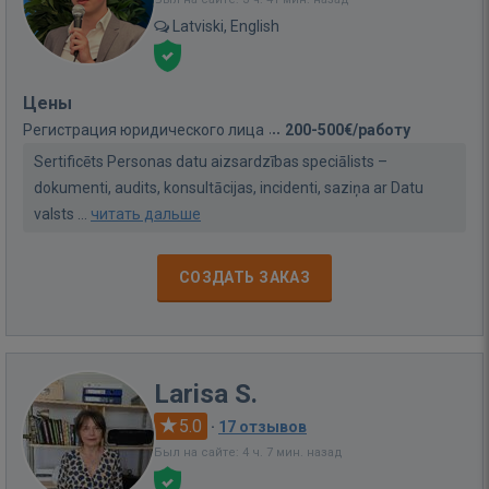
Latviski, English
Цены
Регистрация юридического лица
200-500€/работу
Sertificēts Personas datu aizsardzības speciālists –
dokumenti, audits, konsultācijas, incidenti, saziņa ar Datu
valsts ...
читать дальше
СОЗДАТЬ ЗАКАЗ
Larisa S.
5.0
·
17 отзывов
Был на сайте: 4 ч. 7 мин. назад