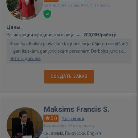
Был на сайте: 2 года, 9 месяцев назад
Цены
Регистрация юридического лица
200,00€/работу
Sniegšu atbalstu plaša spektra juridisko jautājumu risināšanā
– gan fiziskām, gan juridiskām personām. Darbojos juridisk...
читать дальше
СОЗДАТЬ ЗАКАЗ
Maksims Francis S.
5.0
·
1 отзывов
Был на сайте: 19 минут назад
Latviski, По-русски, English