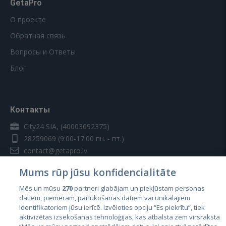
GetaPro
О проекте
Обратная связь
Вопросы и Ответы
Блог
Контакты
City24 SIA, (40003692375)
28259069
(9:00-17:00 пн. - пт.)
contact@getapro.lv
Mums rūp jūsu konfidencialitāte
Mēs un mūsu
270
partneri glabājam un piekļūstam personas
datiem, piemēram, pārlūkošanas datiem vai unikālajiem
identifikatoriem jūsu ierīcē. Izvēloties opciju “Es piekrītu”, tiek
Страны
aktivizētas izsekošanas tehnoloģijas, kas atbalsta zem virsraksta
Эстония