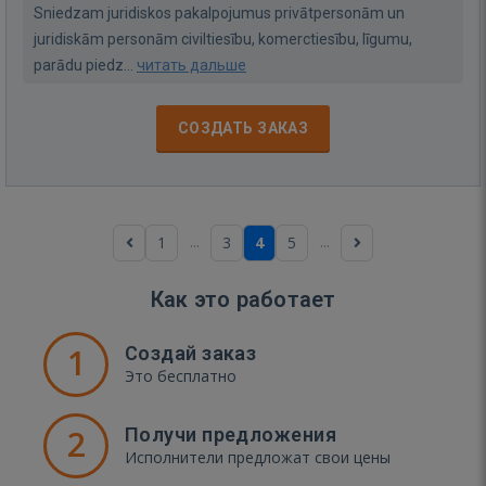
Sniedzam juridiskos pakalpojumus privātpersonām un
juridiskām personām civiltiesību, komerctiesību, līgumu,
parādu piedz...
читать дальше
СОЗДАТЬ ЗАКАЗ
...
...
1
3
4
5
Как это работает
1
Создай заказ
Это бесплатно
2
Получи предложения
Исполнители предложат свои цены