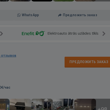
WhatsApp
Предложить заказ
Elektroauto ātrās uzlādes tīkls
4 отзывов
д
ПРЕДЛОЖИТЬ ЗАКАЗ
0€/час
+98