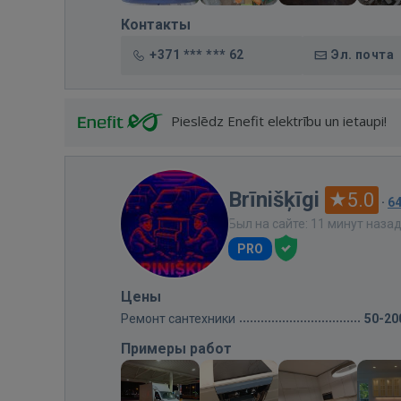
Контакты
+371 *** *** 62
Эл. почта
Pieslēdz Enefit elektrību un ietaupi!
Brīnišķīgi
5.0
·
6
Был на сайте: 11 минут наза
PRO
Цены
Ремонт сантехники
50-20
Примеры работ