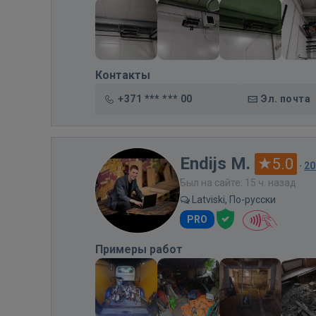
Контакты
+371 *** *** 00
Эл. почта
Endijs M.
5.0
·
20
Был на сайте: 15 ч. назад
Latviski, По-русски
PRO
Примеры работ