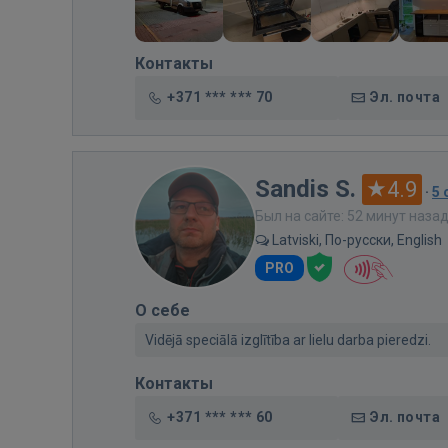
Контакты
+371 *** *** 70
Эл. почта
Sandis S.
4.9
·
5
Был на сайте: 52 минут наза
Latviski, По-русски, English
PRO
О себе
Vidējā speciālā izglītība ar lielu darba pieredzi.
Контакты
+371 *** *** 60
Эл. почта