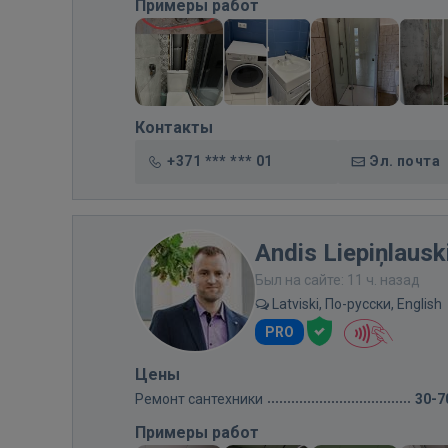
Примеры работ
Контакты
+371 *** *** 01
Эл. почта
Andis Liepiņlausk
Был на сайте: 11 ч. назад
Latviski, По-русски, English
PRO
Цены
Ремонт сантехники
30-7
Примеры работ