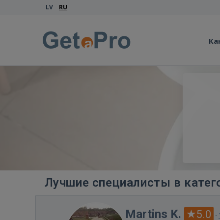
LV
RU
Ка
Лучшие специалисты в катего
Martins K.
5.0
·