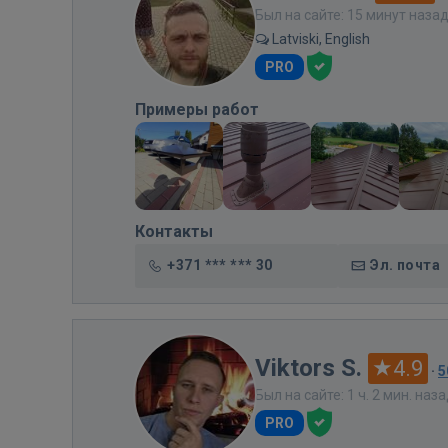
Был на сайте: 15 минут наза
Latviski, English
PRO
Примеры работ
Контакты
+371 *** *** 30
Эл. почта
Viktors S.
4.9
·
5
Был на сайте: 1 ч. 2 мин. наз
PRO