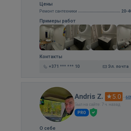
Цены
Ремонт сантехники
20-4
Примеры работ
Контакты
+371 *** *** 10
Эл. почта
Andris Z.
5.0
·
60
Был на сайте: 7 ч. назад
PRO
О себе