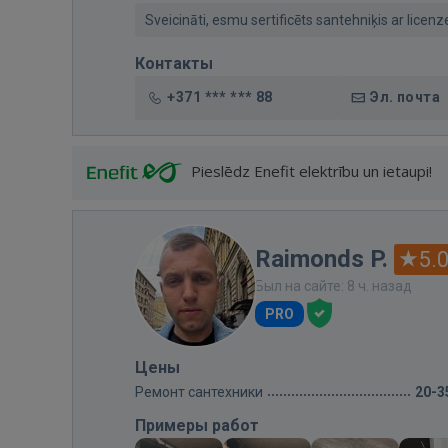
Sveicināti, esmu sertificēts santehniķis ar licen
Контакты
+371 *** *** 88
Эл. почта
Pieslēdz Enefit elektrību un ietaupi!
Raimonds P.
5.
Был на сайте: 8 ч. назад
PRO
Цены
Ремонт сантехники
20-3
Примеры работ