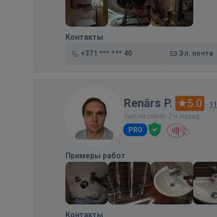
Контакты
+371 *** *** 40
Эл. почта
Renārs P.
5.0
·
1
Был на сайте: 7 ч. назад
PRO
Примеры работ
Контакты