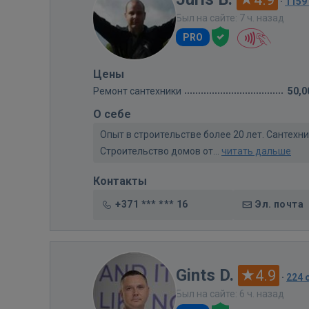
·
1159
Был на сайте: 7 ч. назад
PRO
Цены
Ремонт сантехники
50,0
О себе
Опыт в строительстве более 20 лет. Сантех
Строительство домов от...
читать дальше
Контакты
+371 *** *** 16
Эл. почта
Gints D.
4.9
·
224 
Был на сайте: 6 ч. назад