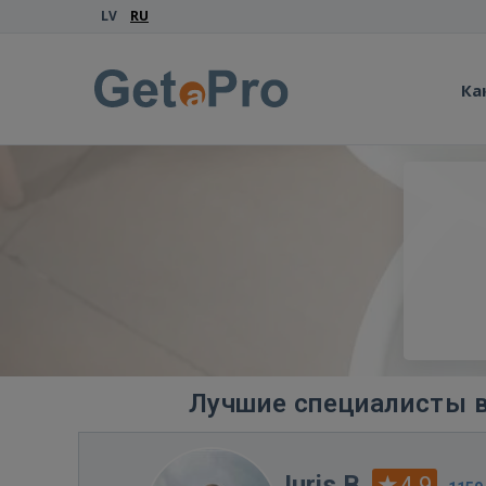
LV
RU
Ка
Лучшие специалисты в
Juris B.
4.9