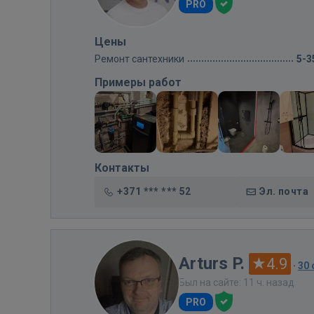
PRO
Цены
Ремонт сантехники
5-3
Примеры работ
Контакты
+371 *** *** 52
Эл. почта
Arturs P.
4.9
·
30
Был на сайте: 11 ч. назад
PRO