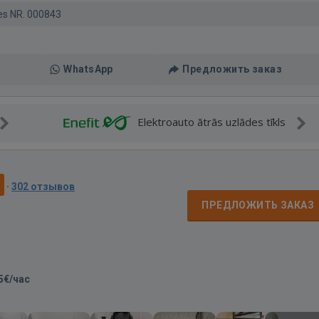
zes NR. 000843
WhatsApp
Предложить заказ
Elektroauto ātrās uzlādes tīkls
0
·
302 отзывов
ПРЕДЛОЖИТЬ ЗАКАЗ
5€/час