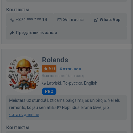
Контакты
+371 *** *** 14
Эл. почта
WhatsApp
Предложить заказ
Rolands
5.0
·
4 отзывов
Был на сайте: 16 ч. назад
Latviski, По-русски, English
PRO
Meistars uz stundu! Uzticams palīgs mājās un birojā. Neliels
remonts, ko jau sen atlikāt!? Noplūdusi krāna blīve, jāp...
читать дальше
Контакты