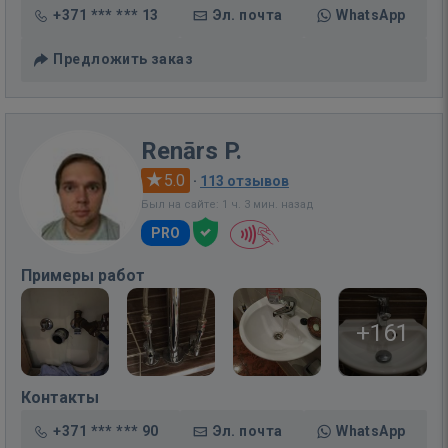
+371 *** *** 13
Эл. почта
WhatsApp
Предложить заказ
Renārs P.
5.0
·
113 отзывов
Был на сайте: 1 ч. 3 мин. назад
PRO
Примеры работ
+161
Контакты
+371 *** *** 90
Эл. почта
WhatsApp