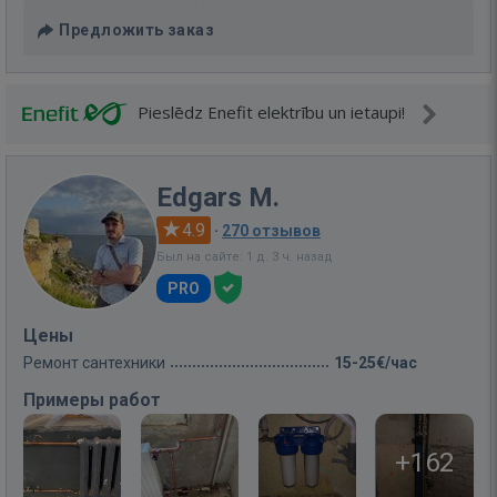
Предложить заказ
Pieslēdz Enefit elektrību un ietaupi!
Edgars M.
4.9
·
270 отзывов
Был на сайте: 1 д. 3 ч. назад
PRO
Цены
Ремонт сантехники
15-25€/час
Примеры работ
+162