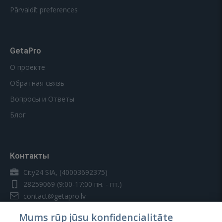
Pārvaldīt preferences
GetaPro
О проекте
Обратная связь
Вопросы и Ответы
Блог
Контакты
City24 SIA, (40003692375)
28259069
(9:00-17:00 пн. - пт.)
contact@getapro.lv
Mums rūp jūsu konfidencialitāte