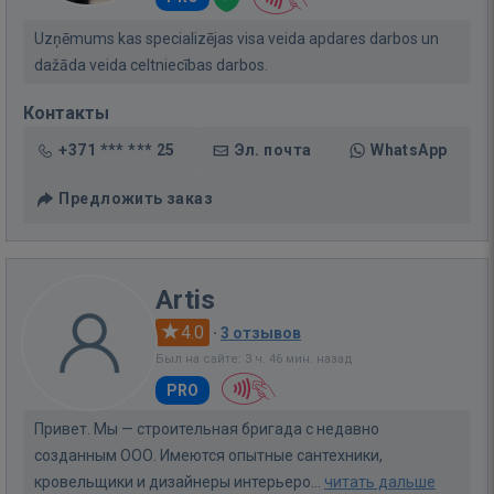
Uzņēmums kas specializējas visa veida apdares darbos un
dažāda veida celtniecības darbos.
Контакты
+371 *** *** 25
Эл. почта
WhatsApp
Предложить заказ
Artis
4.0
·
3 отзывов
Был на сайте: 3 ч. 46 мин. назад
PRO
Привет. Мы — строительная бригада с недавно
созданным ООО. Имеются опытные сантехники,
кровельщики и дизайнеры интерьеро...
читать дальше