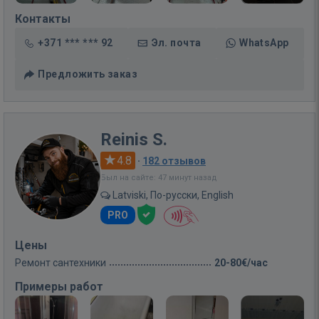
Контакты
+371 *** *** 92
Эл. почта
WhatsApp
Предложить заказ
Reinis S.
4.8
·
182 отзывов
Был на сайте: 47 минут назад
Latviski, По-русски, English
PRO
Цены
Ремонт сантехники
20-80€/час
Примеры работ