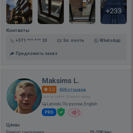
+233
Контакты
+371 *** *** 20
Эл. почта
WhatsApp
Предложить заказ
Maksims L.
5.0
·
658 отзывов
Был на сайте: 33 минут назад
Latviski, По-русски, English
PRO
Цены
Ремонт сантехники
15-20€/час