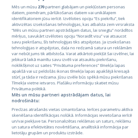
Mēs un mūsu
270
partneri glabājam un piekļūstam personas
datiem, piemēram, pārlūkošanas datiem vai unikālajiem
identifikatoriem jūsu ierīcē. Izvēloties opciju “Es piekrītu”, tiek
Страны
aktivizētas izsekošanas tehnoloģijas, kas atbalsta zem virsraksta
Эстония
“Mēs un mūsu partneri apstrādājam datus, lai sniegtu” norādītos
mērķus, savukārt izvēloties opciju “Noraidīt visu” vai atsaucot
Латвия
savu piekrišanu, šīs tehnoloģijas tiks atspējotas. Ja izsekošanas
tehnoloģijas ir atspējotas, daļa no redzamā satura un reklāmām
Литва
var nebūt jums tik atbilstoša. Varat atkārtoti piekļūt šai izvēlnei, lai
jebkurā laikā mainītu savu izvēli vai atsauktu piekrišanu,
noklikšķinot uz saites “Privātuma preferences” tīmekļa lapas
apakšā vai uz peldošās ikonas tīmekļa lapas apakšējā kreisajā
stūrī, ja tāda ir redzama. Jūsu izvēle būs spēkā mūsu piekrišanas
Tīmekļa vietne ietvaros. Plašāku informāciju skatiet mūsu
Privātuma politikā.
Mēs un mūsu partneri apstrādājam datus, lai
nodrošinātu:
City24.lv
CVbankas.lt
Precīzas atrašanās vietas izmantošana. Ierīces parametru aktīva
City24.ee
Kainos.lt
skenēšana identifikācijas nolūkā. Informācijas ievietošana ierīcē
un/vai piekļuve tai. Personalizētas reklāmas un saturs, reklāmu
GetaPro.lv
Paslaugos.lt
un satura efektivitātes novērtēšana, analītiskā informācija par
GetaPro.ee
auto24.ee
lietotāju grupām un produktu izstrāde.
Skelbiu.lt
KV.ee