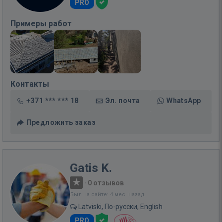
PRO
Примеры работ
Контакты
+371 *** *** 18
Эл. почта
WhatsApp
Предложить заказ
Gatis K.
·
0 отзывов
Был на сайте: 4 мес. назад
Latviski, По-русски, English
PRO