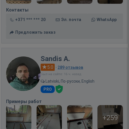
Контакты
+371 *** *** 20
Эл. почта
WhatsApp
Предложить заказ
Sandis A.
5.0
·
289 отзывов
Был на сайте: 16 ч. назад
Latviski, По-русски, English
PRO
Примеры работ
+259