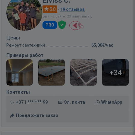
Elviss C.
5.0
·
19 отзывов
Был на сайте: 23 минут назад
PRO
Цены
Ремонт сантехники
65,00€/час
Примеры работ
+34
Контакты
+371 *** *** 99
Эл. почта
WhatsApp
Предложить заказ