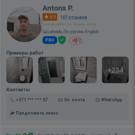
Antons P.
4.9
·
107 отзывов
Был на сайте: 3 ч. 46 мин. назад
Latviski, По-русски, English
PRO
Примеры работ
+234
Контакты
+371 *** *** 07
Эл. почта
WhatsApp
Предложить заказ