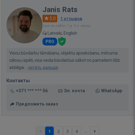
Janis Rats
5.0
·
1 отзывов
Был на сайте: 1 д. 5 ч. назад
Latviski, English
PRO
Veicu būvdarbu tāmēšanu, objektu apsekošanu, mitruma
cēloņu izpēti, visa veida būvdarbus sākot no pamatiem līdz
atslēgai...
читать дальше
Контакты
+371 *** *** 56
Эл. почта
WhatsApp
Предложить заказ
...
1
2
3
4