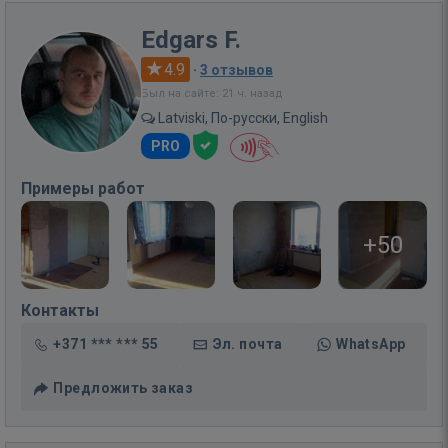
Edgars F.
4.9
·
3 отзывов
Был на сайте: 21 ч. назад
Latviski, По-русски, English
PRO
Примеры работ
+50
Контакты
+371 *** *** 55
Эл. почта
WhatsApp
Предложить заказ