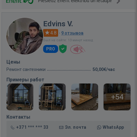
Pieslēdz Enefit elektrību un ietaupi!
Edvins V.
4.8
·
9 отзывов
Был на сайте: 13 минут назад
PRO
Цены
Ремонт сантехники
50,00€/час
Примеры работ
+54
Контакты
+371 *** *** 33
Эл. почта
WhatsApp