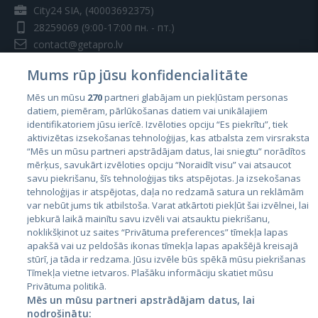
City24 SIA, (40003692375)
28259069
(9:00-17:00 пн. - пт.)
contact@getapro.lv
Mums rūp jūsu konfidencialitāte
Mēs un mūsu
270
partneri glabājam un piekļūstam personas
datiem, piemēram, pārlūkošanas datiem vai unikālajiem
identifikatoriem jūsu ierīcē. Izvēloties opciju “Es piekrītu”, tiek
Страны
aktivizētas izsekošanas tehnoloģijas, kas atbalsta zem virsraksta
Эстония
“Mēs un mūsu partneri apstrādājam datus, lai sniegtu” norādītos
mērķus, savukārt izvēloties opciju “Noraidīt visu” vai atsaucot
Латвия
savu piekrišanu, šīs tehnoloģijas tiks atspējotas. Ja izsekošanas
tehnoloģijas ir atspējotas, daļa no redzamā satura un reklāmām
Литва
var nebūt jums tik atbilstoša. Varat atkārtoti piekļūt šai izvēlnei, lai
jebkurā laikā mainītu savu izvēli vai atsauktu piekrišanu,
noklikšķinot uz saites “Privātuma preferences” tīmekļa lapas
apakšā vai uz peldošās ikonas tīmekļa lapas apakšējā kreisajā
stūrī, ja tāda ir redzama. Jūsu izvēle būs spēkā mūsu piekrišanas
Tīmekļa vietne ietvaros. Plašāku informāciju skatiet mūsu
Privātuma politikā.
Mēs un mūsu partneri apstrādājam datus, lai
nodrošinātu: