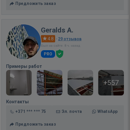
Предложить заказ
Geralds A.
4.8
·
29 отзывов
Был на сайте: 8 ч. назад
PRO
Примеры работ
+557
Контакты
+371 *** *** 75
Эл. почта
WhatsApp
Предложить заказ