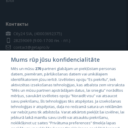
Блог
Контакты
City24 SIA, (40003692375)
28259069
(9:00-17:00 пн. - пт.)
contact@getapro.lv
Mums rūp jūsu konfidencialitāte
Mēs un mūsu
270
partneri glabājam un piekļūstam personas
datiem, piemēram, pārlūkošanas datiem vai unikālajiem
identifikatoriem jūsu ierīcē. Izvēloties opciju “Es piekrītu”, tiek
Страны
aktivizētas izsekošanas tehnoloģijas, kas atbalsta zem virsraksta
Эстония
“Mēs un mūsu partneri apstrādājam datus, lai sniegtu” norādītos
mērķus, savukārt izvēloties opciju “Noraidīt visu” vai atsaucot
Латвия
savu piekrišanu, šīs tehnoloģijas tiks atspējotas. Ja izsekošanas
tehnoloģijas ir atspējotas, daļa no redzamā satura un reklāmām
Литва
var nebūt jums tik atbilstoša. Varat atkārtoti piekļūt šai izvēlnei, lai
jebkurā laikā mainītu savu izvēli vai atsauktu piekrišanu,
noklikšķinot uz saites “Privātuma preferences” tīmekļa lapas