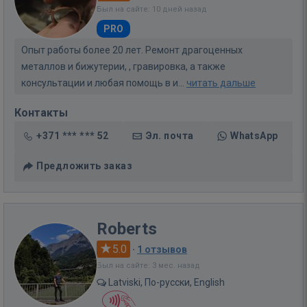
Был на сайте: 10 дней назад
PRO
Опыт работы более 20 лет. Ремонт драгоценных
металлов и бижутерии, , гравировка, а также
консультации и любая помощь в и...
читать дальше
Контакты
+371 *** *** 52
Эл. почта
WhatsApp
Предложить заказ
Roberts
5.0
·
1 отзывов
Был на сайте: 3 мес. назад
Latviski, По-русски, English