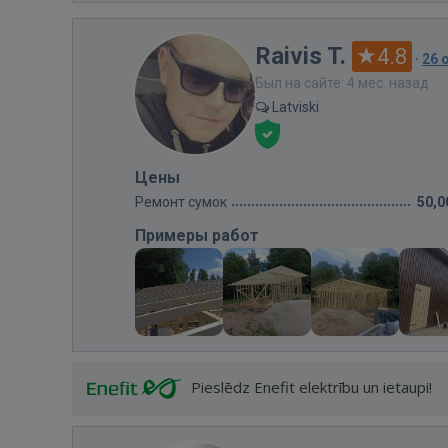
Raivis T.
4.8
·
26 
Был на сайте: 4 мес. назад
Latviski
Цены
Ремонт сумок
50,0
Примеры работ
Pieslēdz Enefit elektrību un ietaupi!