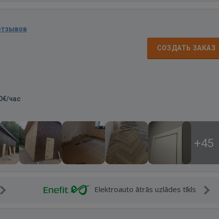
отзывов
СОЗДАТЬ ЗАКАЗ
0€/час
+45
Elektroauto ātrās uzlādes tīkls