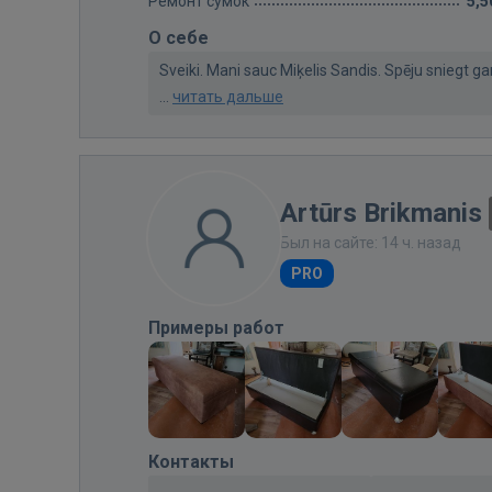
Ремонт сумок
5,5
О себе
Sveiki. Mani sauc Miķelis Sandis. Spēju sniegt g
...
читать дальше
Artūrs Brikmanis
Был на сайте: 14 ч. назад
PRO
Примеры работ
Контакты