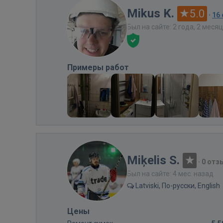
Mikus K.
5.0
·
16
Был на сайте: 2 года, 2 меся
Примеры работ
Miķelis S.
·
0 отз
Был на сайте: 4 мес. назад
Latviski, По-русски, English
Цены