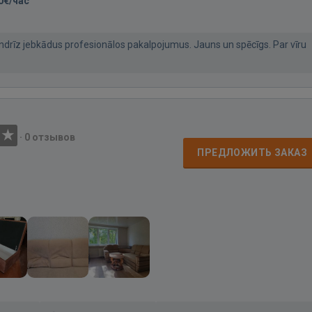
0€/час
andrīz jebkādus profesionālos pakalpojumus. Jauns un spēcīgs. Par vīru
·
0 отзывов
ПРЕДЛОЖИТЬ ЗАКАЗ