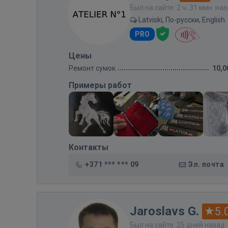
Был на сайте: 2 ч. 31 мин. на
Latviski, По-русски, English
PRO
Цены
Ремонт сумок
10,0
Примеры работ
Контакты
+371 *** *** 09
Эл. почта
Jaroslavs G.
5.
Был на сайте: 25 дней назад