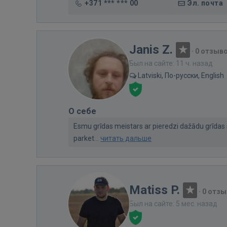
+371 *** *** 00
Эл. почта
Janis Z.
·
0 отзыв
Был на сайте: 11 ч. назад
Latviski, По-русски, English
О себе
Esmu grīdas meistars ar pieredzi dažādu grīdas 
parket...
читать дальше
Matiss P.
·
0 отзы
Был на сайте: 5 мес. назад