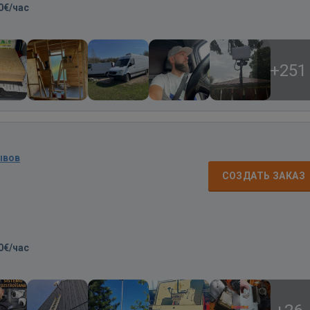
0€/час
+251
ывов
СОЗДАТЬ ЗАКАЗ
0€/час