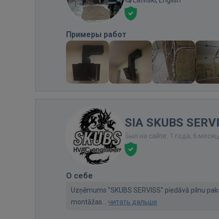
Примеры работ
SIA SKUBS SERV
Был на сайте: 1 года, 6 меся
О себе
Uzņēmums "SKUBS SERVISS" piedāvā pilnu pakalpo
montāžas...
читать дальше