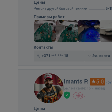
Цены
Ремонт другой бытовой техники
5-1
Примеры работ
Контакты
+371 *** *** 18
Эл. почта
Imants P.
5.0
·
67
Был на сайте: 16 ч. назад
Цены