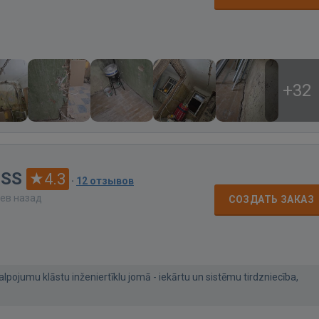
+32
ISS
4.3
·
12 отзывов
цев назад
СОЗДАТЬ ЗАКАЗ
jumu klāstu inženiertīklu jomā - iekārtu un sistēmu tirdzniecība,