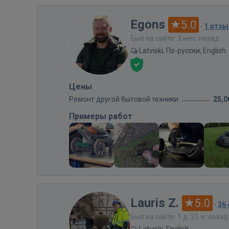
Egons
5.0
·
1 отзы
Был на сайте: 3 мес. назад
Latviski, По-русски, English
Цены
Ремонт другой бытовой техники
25,0
Примеры работ
Lauris Z.
5.0
·
36
Был на сайте: 1 д. 21 ч. назад
Latviski, English