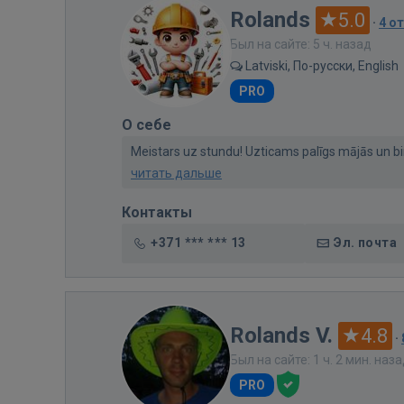
Rolands
5.0
·
4 о
Был на сайте: 5 ч. назад
Latviski, По-русски, English
PRO
О себе
Meistars uz stundu! Uzticams palīgs mājās un biroj
читать дальше
Контакты
+371 *** *** 13
Эл. почта
Rolands V.
4.8
·
Был на сайте: 1 ч. 2 мин. наз
PRO