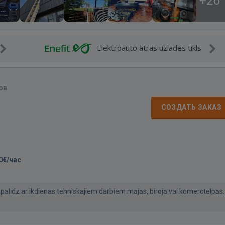
+26
Elektroauto ātrās uzlādes tīkls
ов
СОЗДАТЬ ЗАКАЗ
0€/час
palīdz ar ikdienas tehniskajiem darbiem mājās, birojā vai komerctelpās.