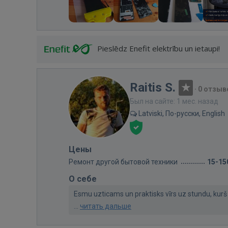
Pieslēdz Enefit elektrību un ietaupi!
Raitis S.
·
0 отзыв
Был на сайте: 1 мес. назад
Latviski, По-русски, English
Цены
Ремонт другой бытовой техники
15-15
О себе
Esmu uzticams un praktisks vīrs uz stundu, kurš 
...
читать дальше