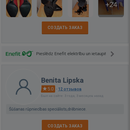
+24
СОЗДАТЬ ЗАКАЗ
Pieslēdz Enefit elektrību un ietaupi!
Benita Lipska
5.0
·
12 отзывов
Был на сайте: 3 года, 3 месяцев назад
Šūšanas rūpniecības speciālists,drēbniece.
СОЗДАТЬ ЗАКАЗ