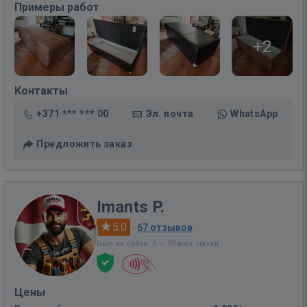
Примеры работ
+2
Контакты
+371 *** *** 00
Эл. почта
WhatsApp
Предложить заказ
Imants P.
5.0
·
67 отзывов
Был на сайте: 4 ч. 59 мин. назад
Цены