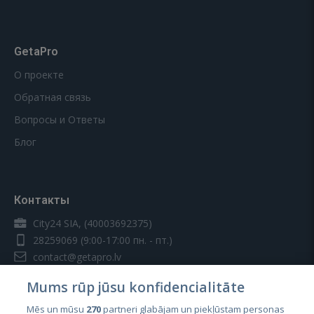
GetaPro
О проекте
Обратная связь
Вопросы и Ответы
Блог
Контакты
City24 SIA, (40003692375)
28259069
(9:00-17:00 пн. - пт.)
contact@getapro.lv
Mums rūp jūsu konfidencialitāte
Mēs un mūsu
270
partneri glabājam un piekļūstam personas