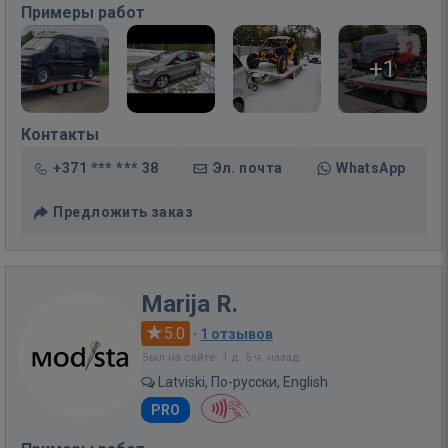
Примеры работ
+1
Контакты
+371 *** *** 38
Эл. почта
WhatsApp
Предложить заказ
Marija R.
5.0
·
1 отзывов
Был на сайте: 1 д. 5 ч. назад
Latviski, По-русски, English
PRO