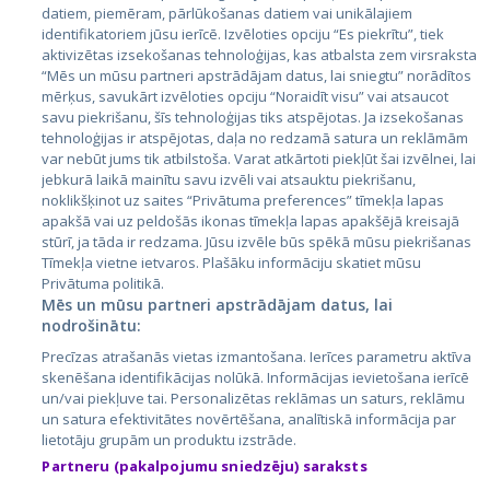
datiem, piemēram, pārlūkošanas datiem vai unikālajiem
identifikatoriem jūsu ierīcē. Izvēloties opciju “Es piekrītu”, tiek
Страны
aktivizētas izsekošanas tehnoloģijas, kas atbalsta zem virsraksta
Эстония
“Mēs un mūsu partneri apstrādājam datus, lai sniegtu” norādītos
mērķus, savukārt izvēloties opciju “Noraidīt visu” vai atsaucot
Латвия
savu piekrišanu, šīs tehnoloģijas tiks atspējotas. Ja izsekošanas
tehnoloģijas ir atspējotas, daļa no redzamā satura un reklāmām
Литва
var nebūt jums tik atbilstoša. Varat atkārtoti piekļūt šai izvēlnei, lai
jebkurā laikā mainītu savu izvēli vai atsauktu piekrišanu,
noklikšķinot uz saites “Privātuma preferences” tīmekļa lapas
apakšā vai uz peldošās ikonas tīmekļa lapas apakšējā kreisajā
stūrī, ja tāda ir redzama. Jūsu izvēle būs spēkā mūsu piekrišanas
Tīmekļa vietne ietvaros. Plašāku informāciju skatiet mūsu
Privātuma politikā.
Mēs un mūsu partneri apstrādājam datus, lai
nodrošinātu:
City24.lv
CVbankas.lt
Precīzas atrašanās vietas izmantošana. Ierīces parametru aktīva
City24.ee
Kainos.lt
skenēšana identifikācijas nolūkā. Informācijas ievietošana ierīcē
un/vai piekļuve tai. Personalizētas reklāmas un saturs, reklāmu
GetaPro.lv
Paslaugos.lt
un satura efektivitātes novērtēšana, analītiskā informācija par
GetaPro.ee
auto24.ee
lietotāju grupām un produktu izstrāde.
Skelbiu.lt
KV.ee
Partneru (pakalpojumu sniedzēju) saraksts
Autoplius.lt
Osta.ee