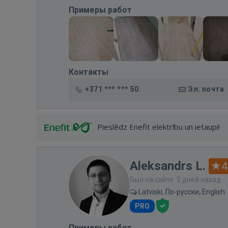
Примеры работ
Контакты
+371 *** *** 50
Эл. почта
Pieslēdz Enefit elektrību un ietaupi!
Aleksandrs L.
4
Был на сайте: 2 дней назад
Latviski, По-русски, English
PRO
Примеры работ