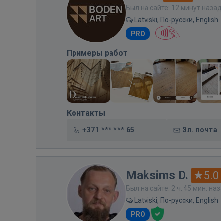
Был на сайте: 12 минут наза
Latviski, По-русски, English
PRO
Примеры работ
Контакты
+371 *** *** 65
Эл. почта
Maksims D.
5.0
Был на сайте: 2 ч. 45 мин. на
Latviski, По-русски, English
PRO