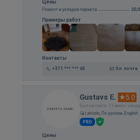
Цены
Ремонт и укладка паркета
20,
Примеры работ
Контакты
+371 *** *** 65
Эл. почта
Gustavs E.
5.0
·
Был на сайте: 11 минут наза
Latviski, По-русски, English
PRO
Цены