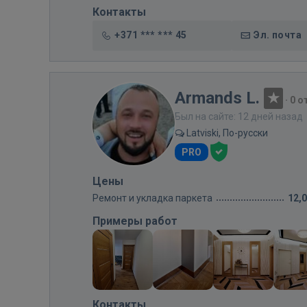
Контакты
+371 *** *** 45
Эл. почта
Armands L.
·
0 о
Был на сайте: 12 дней назад
Latviski, По-русски
PRO
Цены
Ремонт и укладка паркета
12,
Примеры работ
Контакты