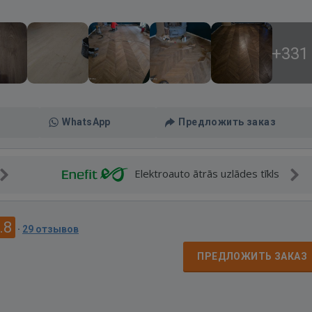
+331
WhatsApp
Предложить заказ
Elektroauto ātrās uzlādes tīkls
.8
·
29 отзывов
ПРЕДЛОЖИТЬ ЗАКАЗ