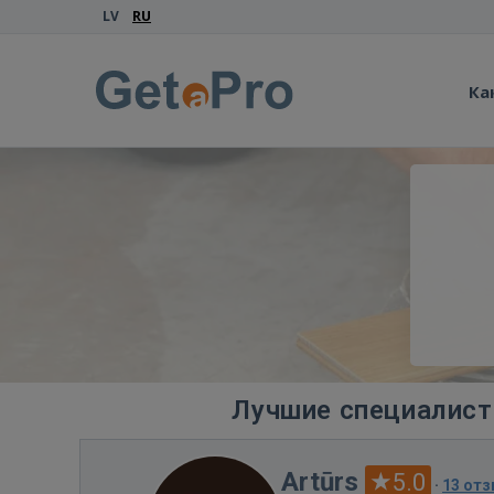
LV
RU
Ка
Лучшие специалист
Artūrs
5.0
·
13 от