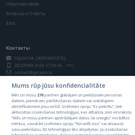
Обратная связь
Вопросы и Ответы
Блог
Контакты
City24 SIA, (40003692375)
28259069
(9:00-17:00 пн. - пт.)
contact@getapro.lv
Mums rūp jūsu konfidencialitāte
Mēs un mūsu
270
partneri glabājam un piekļūstam personas
datiem, piemēram, pārlūkošanas datiem vai unikālajiem
identifikatoriem jūsu ierīcē. Izvēloties opciju “Es piekrītu”, tiek
Страны
aktivizētas izsekošanas tehnoloģijas, kas atbalsta zem virsraksta
Эстония
“Mēs un mūsu partneri apstrādājam datus, lai sniegtu” norādītos
mērķus, savukārt izvēloties opciju “Noraidīt visu” vai atsaucot
Латвия
savu piekrišanu, šīs tehnoloģijas tiks atspējotas. Ja izsekošanas