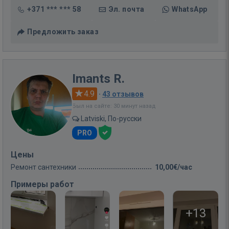
+371 *** *** 58
Эл. почта
WhatsApp
Предложить заказ
Imants R.
4.9
·
43 отзывов
Был на сайте: 30 минут назад
Latviski, По-русски
PRO
Цены
Ремонт сантехники
10,00€/час
Примеры работ
+13