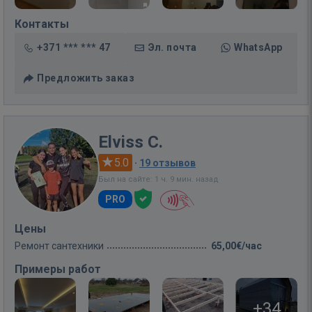
Контакты
+371 *** *** 47
Эл. почта
WhatsApp
Предложить заказ
Elviss C.
5.0
·
19 отзывов
Был на сайте: 1 ч. 9 мин. назад
PRO
Цены
Ремонт сантехники
65,00€/час
Примеры работ
+34