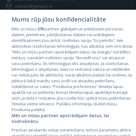
contact@getapro.lv
Mums rūp jūsu konfidencialitāte
Mēs un mūsu
270
partneri glabājam un piekļūstam personas
datiem, piemēram, pārlūkošanas datiem vai unikālajiem
identifikatoriem jūsu ierīcē. Izvēloties opciju “Es piekrītu”, tiek
Страны
aktivizētas izsekošanas tehnoloģijas, kas atbalsta zem virsraksta
Эстония
“Mēs un mūsu partneri apstrādājam datus, lai sniegtu” norādītos
mērķus, savukārt izvēloties opciju “Noraidīt visu” vai atsaucot
Латвия
savu piekrišanu, šīs tehnoloģijas tiks atspējotas. Ja izsekošanas
tehnoloģijas ir atspējotas, daļa no redzamā satura un reklāmām
Литва
var nebūt jums tik atbilstoša. Varat atkārtoti piekļūt šai izvēlnei, lai
jebkurā laikā mainītu savu izvēli vai atsauktu piekrišanu,
noklikšķinot uz saites “Privātuma preferences” tīmekļa lapas
apakšā vai uz peldošās ikonas tīmekļa lapas apakšējā kreisajā
stūrī, ja tāda ir redzama. Jūsu izvēle būs spēkā mūsu piekrišanas
Tīmekļa vietne ietvaros. Plašāku informāciju skatiet mūsu
Privātuma politikā.
Mēs un mūsu partneri apstrādājam datus, lai
nodrošinātu:
City24.lv
CVbankas.lt
Precīzas atrašanās vietas izmantošana. Ierīces parametru aktīva
City24.ee
Kainos.lt
skenēšana identifikācijas nolūkā. Informācijas ievietošana ierīcē