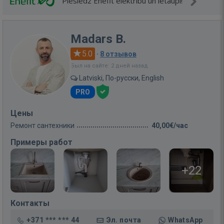
Pieslēdz Enefit elektrību un ietaupi!
Madars B.
5.0
·
8 отзывов
Был на сайте: 2 дней назад
Latviski, По-русски, English
PRO
Цены
Ремонт сантехники
40,00€/час
Примеры работ
+22
Контакты
+371 *** *** 44
Эл. почта
WhatsApp