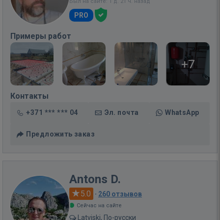
Был на сайте: 1 д. 21 ч. назад
PRO
Примеры работ
+7
Контакты
+371 *** *** 04
Эл. почта
WhatsApp
Предложить заказ
Antons D.
5.0
·
260 отзывов
Сейчас на сайте
Latviski, По-русски