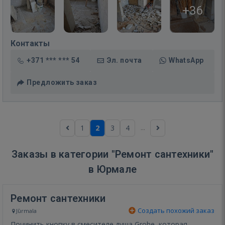
+36
Контакты
+371 *** *** 54
Эл. почта
WhatsApp
Предложить заказ
...
1
2
3
4
Заказы в категории "Ремонт сантехники"
в Юрмале
Ремонт сантехники
Создать похожий заказ
Jūrmala
Починить кнопку в смесителе душа Grohe, которая