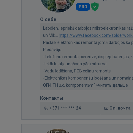
PRO
О себе
Labdien, Iepriekš darbojos mikroelektronikas 
un Mik...
https://www.facebook.com/solderwork
Pašlaik elektronikas remonta jomā darbojos kā
Piedāvāju:
-Telefonu remonta pieredze, displeji, baterijas, k
-Iekārtu atjaunošana pēc mitruma.
-Vadu lodēšana, PCB celiņu remonts
-Elektronikas komponenšu lodēšana un nomaiņa,
QFN, TH u.c. komponentēm.">читать дальше
Контакты
+371 *** *** 24
Эл. почта