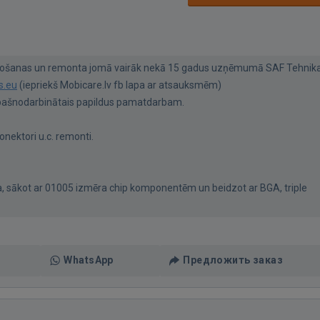
ražošanas un remonta jomā vairāk nekā 15 gadus uzņēmumā SAF Tehnik
s.eu
(iepriekš Mobicare.lv fb lapa ar atsauksmēm)
 pašnodarbinātais papildus pamatdarbam.
onektori u.c. remonti.
 sākot ar 01005 izmēra chip komponentēm un beidzot ar BGA, triple
WhatsApp
Предложить заказ