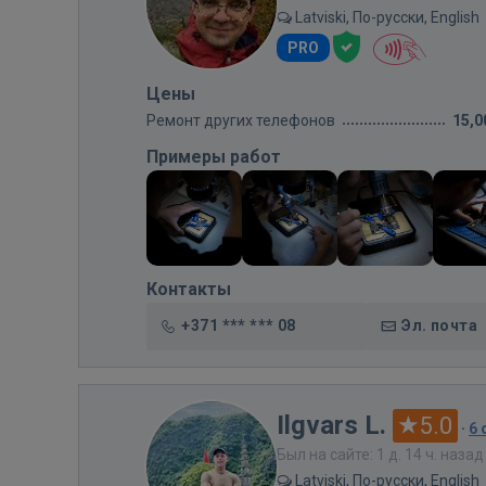
Latviski, По-русски, English
PRO
Цены
Ремонт других телефонов
15,0
Примеры работ
Контакты
+371 *** *** 08
Эл. почта
Ilgvars L.
5.0
·
6
Был на сайте: 1 д. 14 ч. назад
Latviski, По-русски, English