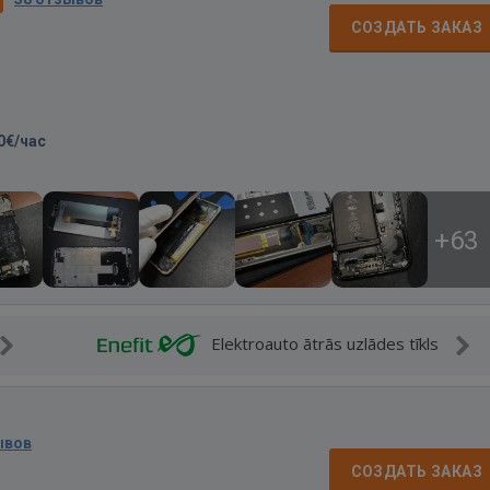
СОЗДАТЬ ЗАКАЗ
0€/час
+63
Elektroauto ātrās uzlādes tīkls
ывов
СОЗДАТЬ ЗАКАЗ