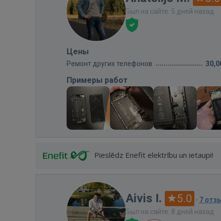
Был на сайте: 5 дней назад
Цены
Ремонт других телефонов
30,0
Примеры работ
Pieslēdz Enefit elektrību un ietaupi!
Aivis I.
5.0
·
7 отз
Был на сайте: 8 дней назад