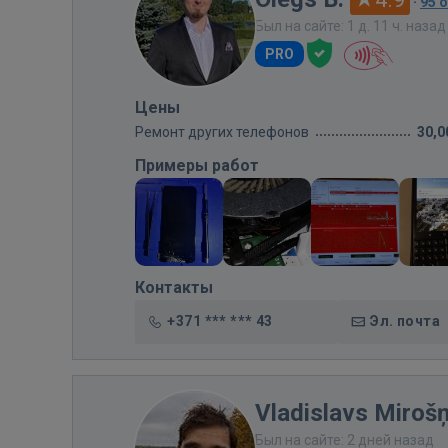
·
95 
Был на сайте: 1 д. 11 ч. назад
PRO
Цены
Ремонт других телефонов
30,0
Примеры работ
Контакты
+371 *** *** 43
Эл. почта
Vladislavs Miroš
Был на сайте: 2 дней назад