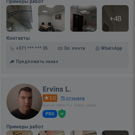
Примеры работ
+48
Контакты
+371 *** *** 35
Эл. почта
WhatsApp
Предложить заказ
Ervīns L.
5.0
·
75 отзывов
Был на сайте: 2 ч. 13 мин. назад
PRO
Примеры работ