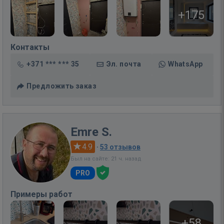
+175
Контакты
+371 *** *** 35
Эл. почта
WhatsApp
Предложить заказ
Emre S.
4.9
·
53 отзывов
Был на сайте: 21 ч. назад
PRO
Примеры работ
+58