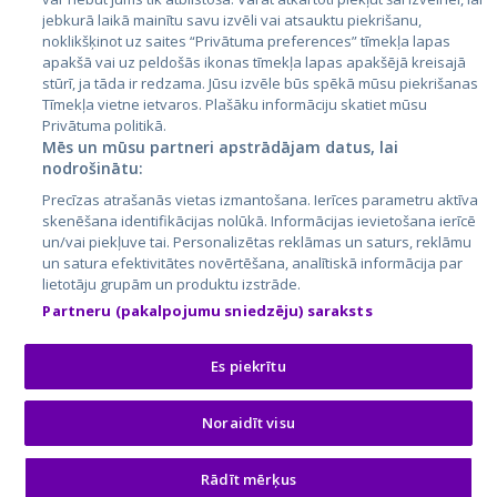
jebkurā laikā mainītu savu izvēli vai atsauktu piekrišanu,
noklikšķinot uz saites “Privātuma preferences” tīmekļa lapas
apakšā vai uz peldošās ikonas tīmekļa lapas apakšējā kreisajā
stūrī, ja tāda ir redzama. Jūsu izvēle būs spēkā mūsu piekrišanas
Tīmekļa vietne ietvaros. Plašāku informāciju skatiet mūsu
Privātuma politikā.
Mēs un mūsu partneri apstrādājam datus, lai
nodrošinātu:
City24.lv
CVbankas.lt
Precīzas atrašanās vietas izmantošana. Ierīces parametru aktīva
City24.ee
Kainos.lt
skenēšana identifikācijas nolūkā. Informācijas ievietošana ierīcē
un/vai piekļuve tai. Personalizētas reklāmas un saturs, reklāmu
GetaPro.lv
Paslaugos.lt
un satura efektivitātes novērtēšana, analītiskā informācija par
GetaPro.ee
auto24.ee
lietotāju grupām un produktu izstrāde.
Skelbiu.lt
KV.ee
Partneru (pakalpojumu sniedzēju) saraksts
Autoplius.lt
Osta.ee
Aruodas.lt
KuldneBörs.ee
Es piekrītu
Noraidīt visu
© 2026 GetaPro. Все права защищены.
Rādīt mērķus