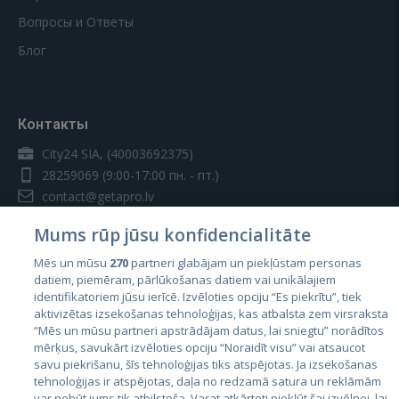
Вопросы и Ответы
Блог
Контакты
City24 SIA, (40003692375)
28259069
(9:00-17:00 пн. - пт.)
contact@getapro.lv
Mums rūp jūsu konfidencialitāte
Mēs un mūsu
270
partneri glabājam un piekļūstam personas
datiem, piemēram, pārlūkošanas datiem vai unikālajiem
identifikatoriem jūsu ierīcē. Izvēloties opciju “Es piekrītu”, tiek
Страны
aktivizētas izsekošanas tehnoloģijas, kas atbalsta zem virsraksta
Эстония
“Mēs un mūsu partneri apstrādājam datus, lai sniegtu” norādītos
mērķus, savukārt izvēloties opciju “Noraidīt visu” vai atsaucot
Латвия
savu piekrišanu, šīs tehnoloģijas tiks atspējotas. Ja izsekošanas
tehnoloģijas ir atspējotas, daļa no redzamā satura un reklāmām
Литва
var nebūt jums tik atbilstoša. Varat atkārtoti piekļūt šai izvēlnei, lai