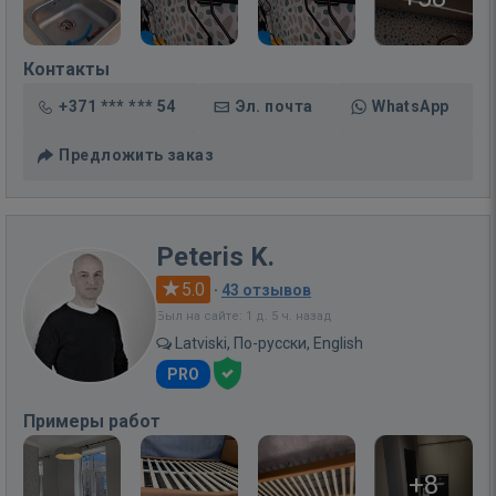
Контакты
+371 *** *** 54
Эл. почта
WhatsApp
Предложить заказ
Peteris K.
5.0
·
43 отзывов
Был на сайте: 1 д. 5 ч. назад
Latviski, По-русски, English
PRO
Примеры работ
+8