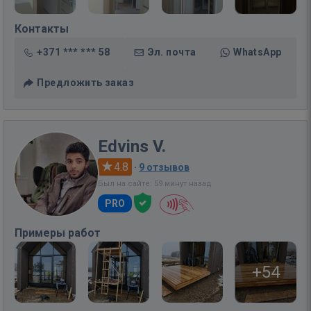
Контакты
+371 *** *** 58
Эл. почта
WhatsApp
Предложить заказ
Edvins V.
4.8
·
9 отзывов
Был на сайте: 59 минут назад
PRO
Примеры работ
+54