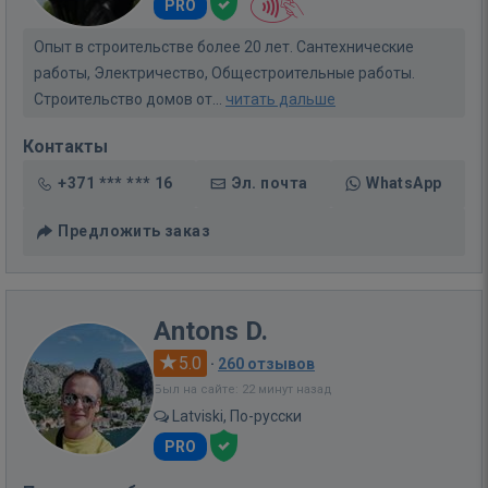
PRO
Опыт в строительстве более 20 лет. Сантехнические
работы, Электричество, Общестроительные работы.
Строительство домов от...
читать дальше
Контакты
+371 *** *** 16
Эл. почта
WhatsApp
Предложить заказ
Antons D.
5.0
·
260 отзывов
Был на сайте: 22 минут назад
Latviski, По-русски
PRO