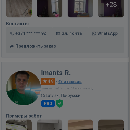
+28
Контакты
+371 *** *** 92
Эл. почта
WhatsApp
Предложить заказ
Imants R.
4.9
·
43 отзывов
Был на сайте: 3 ч. 14 мин. назад
Latviski, По-русски
PRO
Примеры работ