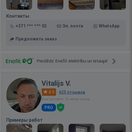
Контакты
+371 *** *** 02
Эл. почта
WhatsApp
Предложить заказ
Pieslēdz Enefit elektrību un ietaupi!
Vitalijs V.
4.9
·
623 отзывов
Был на сайте: 21 минут назад
PRO
Примеры работ