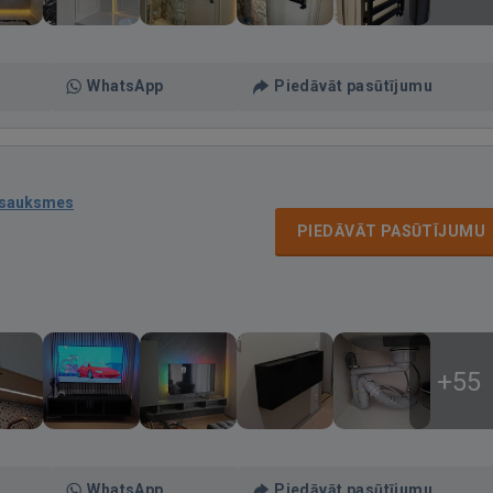
WhatsApp
Piedāvāt pasūtījumu
tsauksmes
PIEDĀVĀT PASŪTĪJUMU
+55
WhatsApp
Piedāvāt pasūtījumu