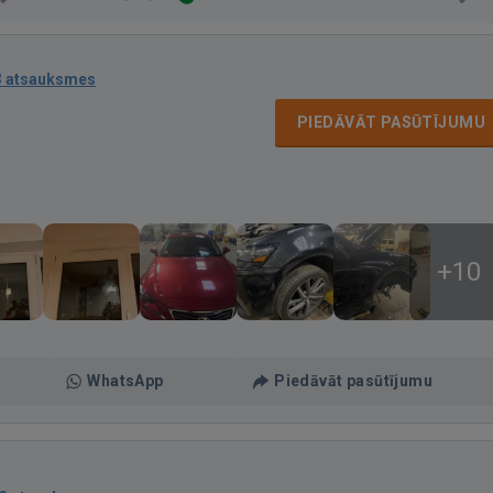
3 atsauksmes
PIEDĀVĀT PASŪTĪJUMU
+10
WhatsApp
Piedāvāt pasūtījumu