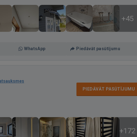
+45
WhatsApp
Piedāvāt pasūtījumu
 atsauksmes
PIEDĀVĀT PASŪTĪJUMU
+172