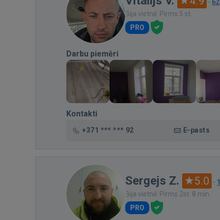
Vitalijs V.
4.9
·
62
Bija vietnē: Pirms 5 st.
PRO
Darbu piemēri
Kontakti
+371 *** *** 92
E-pasts
Sergejs Z.
5.0
·
Bija vietnē: Pirms 2st. 8 min.
PRO