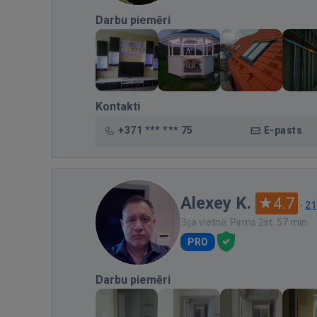
Darbu piemēri
Kontakti
+371 *** *** 75
E-pasts
Alexey K.
4.7
·
21
Bija vietnē: Pirms 2st. 57 min.
PRO
Darbu piemēri