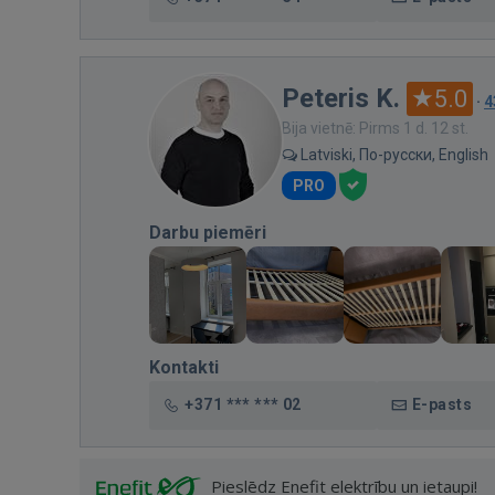
Peteris K.
5.0
·
4
Bija vietnē: Pirms 1 d. 12 st.
Latviski, По-русски, English
PRO
Darbu piemēri
Kontakti
+371 *** *** 02
E-pasts
Pieslēdz Enefit elektrību un ietaupi!