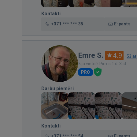
Kontakti
+371 *** *** 35
E-pasts
Emre S.
4.9
·
53 a
Bija vietnē: Pirms 1 d. 3 st.
PRO
Darbu piemēri
Kontakti
+371 *** *** 54
E-pasts