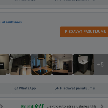
3 atsauksmes
PIEDĀVĀT PASŪTĪJUMU
+5
WhatsApp
Piedāvāt pasūtījumu
Elektroauto ātrās uzlādes tīkls