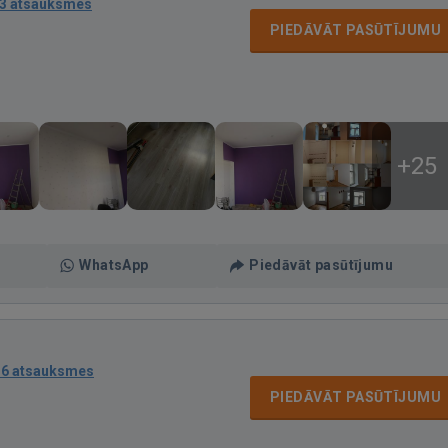
3 atsauksmes
PIEDĀVĀT PASŪTĪJUMU
+25
WhatsApp
Piedāvāt pasūtījumu
16 atsauksmes
PIEDĀVĀT PASŪTĪJUMU