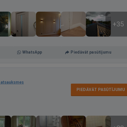
+35
WhatsApp
Piedāvāt pasūtījumu
 atsauksmes
PIEDĀVĀT PASŪTĪJUMU