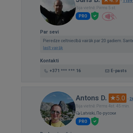
·
1159
Bija vietnē: Pirms 5 st.
PRO
Par sevi
Pieredze celtniecībā vairāk par 20 gadiem. Santehn
lasīt vairāk
Kontakti
+371 *** *** 16
E-pasts
Antons D.
5.0
·
2
Bija vietnē: Pirms 4st. 45 min.
Latviski, По-русски
PRO