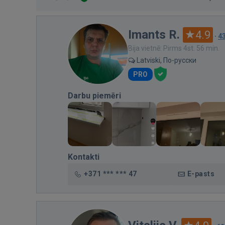
Imants R.
4.9
·
4
Bija vietnē: Pirms 4st. 56 min.
Latviski, По-русски
PRO
Darbu piemēri
Kontakti
+371 *** *** 47
E-pasts