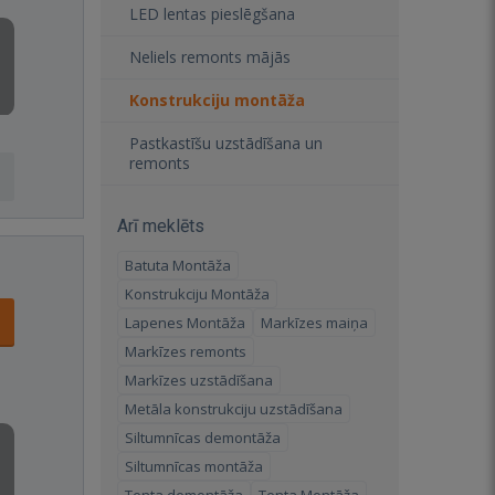
LED lentas pieslēgšana
Neliels remonts mājās
Konstrukciju montāža
Pastkastīšu uzstādīšana un
remonts
Arī meklēts
Batuta Montāža
Konstrukciju Montāža
Lapenes Montāža
Markīzes maiņa
Markīzes remonts
Markīzes uzstādīšana
Metāla konstrukciju uzstādīšana
Siltumnīcas demontāža
Siltumnīcas montāža