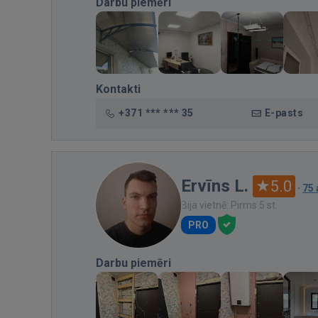
Darbu piemēri
Kontakti
+371 *** *** 35
E-pasts
Ervīns L.
5.0
·
75
Bija vietnē: Pirms 5 st.
PRO
Darbu piemēri