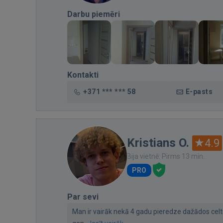
Darbu piemēri
Kontakti
+371 *** *** 58
E-pasts
Kristians O.
4.9
Bija vietnē: Pirms 13 min.
PRO
Par sevi
Man ir vairāk nekā 4 gadu pieredze dažādos celt