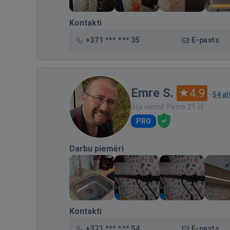
Kontakti
+371 *** *** 35
E-pasts
Emre S.
4.9
·
54 a
Bija vietnē: Pirms 21 st.
PRO
Darbu piemēri
Kontakti
+371 *** *** 54
E-pasts