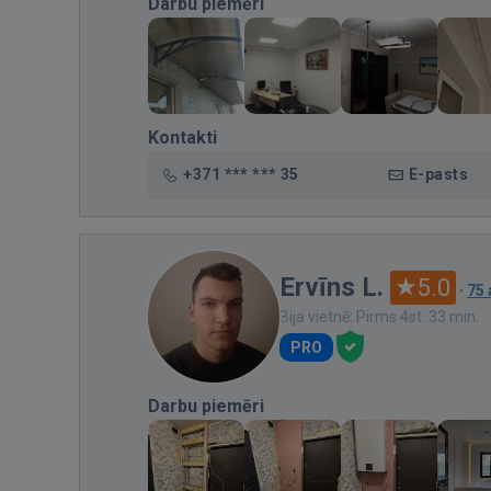
Darbu piemēri
Kontakti
+371 *** *** 35
E-pasts
Ervīns L.
5.0
·
75
Bija vietnē: Pirms 4st. 33 min.
PRO
Darbu piemēri