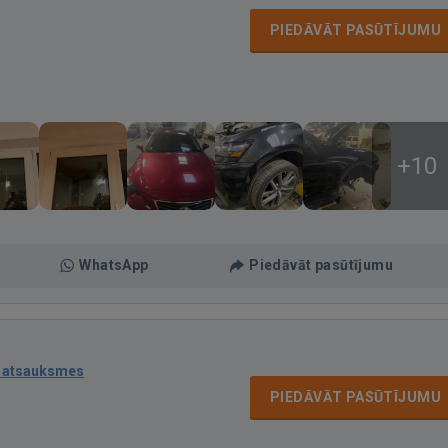
PIEDĀVĀT PASŪTĪJUMU
+10
WhatsApp
Piedāvāt pasūtījumu
 atsauksmes
PIEDĀVĀT PASŪTĪJUMU