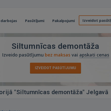
Izveidot pasūt
 darbojas
Pasūtījumi
Pakalpojumi
Siltumnīcas demontāža
Izveido pasūtījumu
bez maksas
vai
apskati cenas
IZVEIDOT PASŪTĪJUMU
gorijā "Siltumnīcas demontāža" Jelgavā