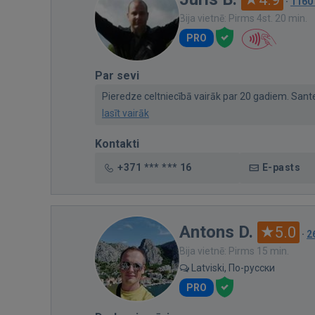
·
1160
Bija vietnē: Pirms 4st. 20 min.
PRO
Par sevi
Pieredze celtniecībā vairāk par 20 gadiem. Santehn
lasīt vairāk
Kontakti
+371 *** *** 16
E-pasts
Antons D.
5.0
·
2
Bija vietnē: Pirms 15 min.
Latviski, По-русски
PRO