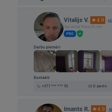
Vitalijs V.
4.9
·
62
Bija vietnē: Pirms 55 min.
PRO
Darbu piemēri
Kontakti
+371 *** *** 92
E-pasts
Imants R.
4.9
·
4