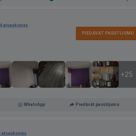
4 atsauksmes
PIEDĀVĀT PASŪTĪJUMU
+25
WhatsApp
Piedāvāt pasūtījumu
3 atsauksmes