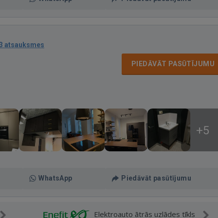
3 atsauksmes
PIEDĀVĀT PASŪTĪJUMU
+5
WhatsApp
Piedāvāt pasūtījumu
Elektroauto ātrās uzlādes tīkls