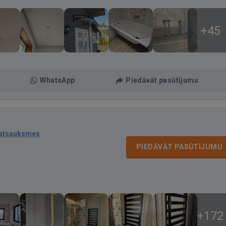
+45
WhatsApp
Piedāvāt pasūtījumu
 atsauksmes
PIEDĀVĀT PASŪTĪJUMU
+172