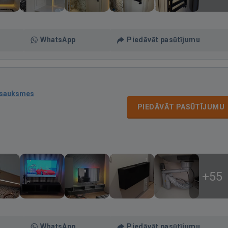
WhatsApp
Piedāvāt pasūtījumu
tsauksmes
PIEDĀVĀT PASŪTĪJUMU
+55
WhatsApp
Piedāvāt pasūtījumu