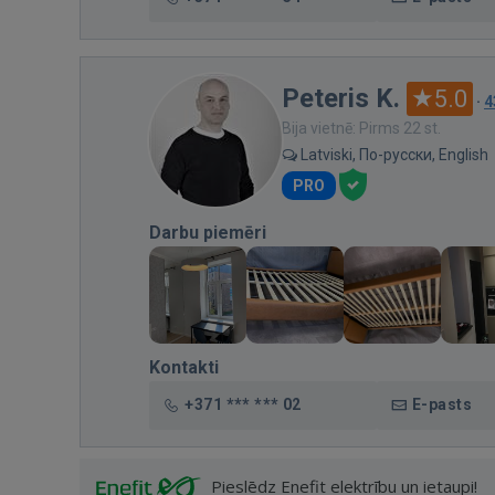
Peteris K.
5.0
·
4
Bija vietnē: Pirms 22 st.
Latviski, По-русски, English
PRO
Darbu piemēri
Kontakti
+371 *** *** 02
E-pasts
Pieslēdz Enefit elektrību un ietaupi!