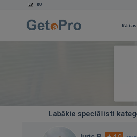
LV
RU
Kā tas
Labākie speciālisti kate
Juris B.
4.9