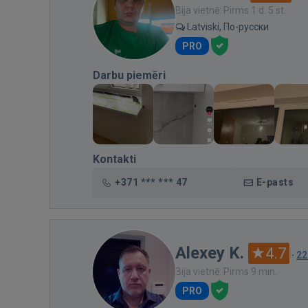
Bija vietnē: Pirms 1 d. 5 st.
Latviski, По-русски
PRO
Darbu piemēri
Kontakti
+371 *** *** 47
E-pasts
Alexey K.
4.7
·
22
Bija vietnē: Pirms 9 min.
PRO