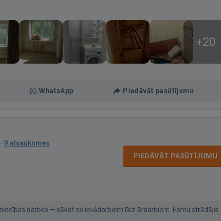
+20
WhatsApp
Piedāvāt pasūtījumu
·
9 atsauksmes
PIEDĀVĀT PASŪTĪJUMU
niecības darbos — sākot no iekšdarbiem līdz ārdarbiem. Esmu strādājis