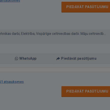
 atsauksmes
PIEDĀVĀT PASŪTĪJUMU
ikas darbi, Elektrība, Vispārīgie celtniecības darbi. Māju celtniecīb...
WhatsApp
Piedāvāt pasūtījumu
61 atsauksmes
PIEDĀVĀT PASŪTĪJUMU