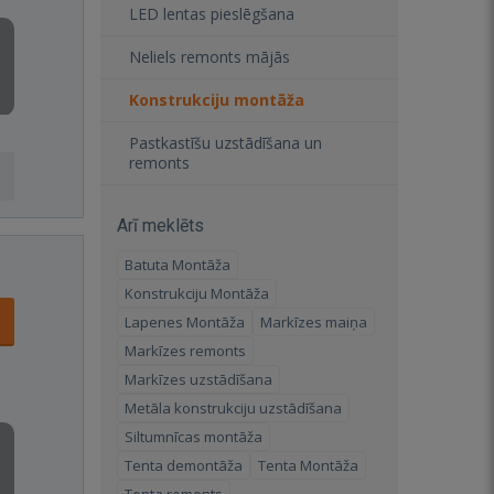
LED lentas pieslēgšana
Neliels remonts mājās
Konstrukciju montāža
Pastkastīšu uzstādīšana un
remonts
Arī meklēts
Batuta Montāža
Konstrukciju Montāža
Lapenes Montāža
Markīzes maiņa
Markīzes remonts
Markīzes uzstādīšana
Metāla konstrukciju uzstādīšana
Siltumnīcas montāža
Tenta demontāža
Tenta Montāža