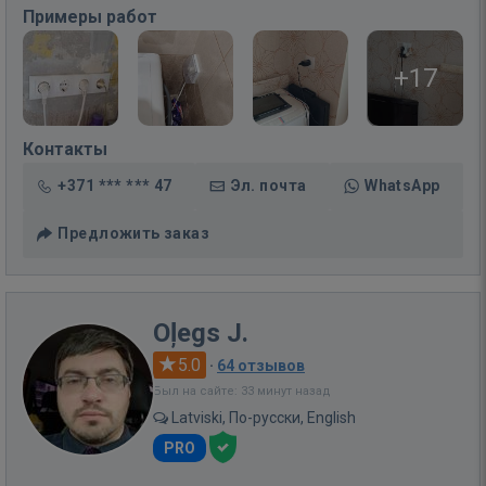
Примеры работ
+17
Контакты
+371 *** *** 47
Эл. почта
WhatsApp
Предложить заказ
Oļegs J.
5.0
·
64 отзывов
Был на сайте: 33 минут назад
Latviski, По-русски, English
PRO