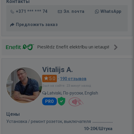
Контакты
+371 *** *** 74
Эл. почта
WhatsApp
Предложить заказ
Pieslēdz Enefit elektrību un ietaupi!
Vitalijs A.
5.0
·
190 отзывов
Был на сайте: 23 минут назад
Latviski, По-русски, English
PRO
Цены
Установка / ремонт розеток, выключателя
10-20€/Штука