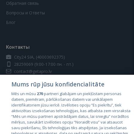
Обратная связь
Вопросы и Ответы
Блог
Контакты
City24 SIA, (40003692375)
28259069
(9:00-17:00 пн. - пт.)
contact@getapro.lv
Mums rūp jūsu konfidencialitāte
Mēs un mūsu
270
partneri glabājam un piekļūstam personas
datiem, piemēram, pārlūkošanas datiem vai unikālajiem
identifikatoriem jūsu ierīcē. Izvēloties opciju “Es piekrītu”, tiek
Страны
aktivizētas izsekošanas tehnoloģijas, kas atbalsta zem virsraksta
Эстония
“Mēs un mūsu partneri apstrādājam datus, lai sniegtu” norādītos
mērķus, savukārt izvēloties opciju “Noraidīt visu” vai atsaucot
Латвия
savu piekrišanu, šīs tehnoloģijas tiks atspējotas. Ja izsekošanas
tehnoloģijas ir atspējotas, daļa no redzamā satura un reklāmām