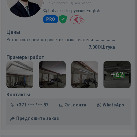
Был на сайте: 1 д. 4 ч. назад
Latviski, По-русски, English
PRO
Цены
Установка / ремонт розеток, выключателя
7,00€/Штука
Примеры работ
+62
Контакты
+371 *** *** 87
Эл. почта
WhatsApp
Предложить заказ