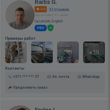
Raitis G.
4.9
·
27 отзывов
Был на сайте: 5 ч. назад
Latviski, English
PRO
Примеры работ
+38
Контакты
+371 *** *** 37
Эл. почта
WhatsApp
Предложить заказ