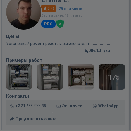
Ervīns L.
5.0
·
75 отзывов
Был на сайте: 18 ч. назад
PRO
Цены
Установка / ремонт розеток, выключателя
5,00€/Штука
Примеры работ
+175
Контакты
+371 *** *** 35
Эл. почта
WhatsApp
Предложить заказ