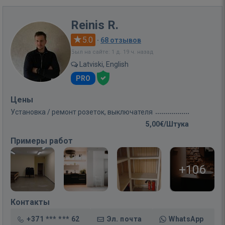
Reinis R.
5.0
·
68 отзывов
Был на сайте: 1 д. 19 ч. назад
Latviski, English
PRO
Цены
Установка / ремонт розеток, выключателя
5,00€/Штука
Примеры работ
+106
Контакты
+371 *** *** 62
Эл. почта
WhatsApp