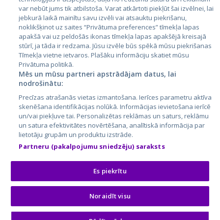
Литва
var nebūt jums tik atbilstoša. Varat atkārtoti piekļūt šai izvēlnei, lai
jebkurā laikā mainītu savu izvēli vai atsauktu piekrišanu,
noklikšķinot uz saites “Privātuma preferences” tīmekļa lapas
apakšā vai uz peldošās ikonas tīmekļa lapas apakšējā kreisajā
stūrī, ja tāda ir redzama. Jūsu izvēle būs spēkā mūsu piekrišanas
Tīmekļa vietne ietvaros. Plašāku informāciju skatiet mūsu
Privātuma politikā.
Mēs un mūsu partneri apstrādājam datus, lai
nodrošinātu:
City24.lv
CVbankas.lt
Precīzas atrašanās vietas izmantošana. Ierīces parametru aktīva
City24.ee
Kainos.lt
skenēšana identifikācijas nolūkā. Informācijas ievietošana ierīcē
un/vai piekļuve tai. Personalizētas reklāmas un saturs, reklāmu
GetaPro.lv
Paslaugos.lt
un satura efektivitātes novērtēšana, analītiskā informācija par
GetaPro.ee
auto24.ee
lietotāju grupām un produktu izstrāde.
Skelbiu.lt
KV.ee
Partneru (pakalpojumu sniedzēju) saraksts
Autoplius.lt
Osta.ee
Aruodas.lt
KuldneBörs.ee
Es piekrītu
Noraidīt visu
© 2026 GetaPro. Все права защищены.