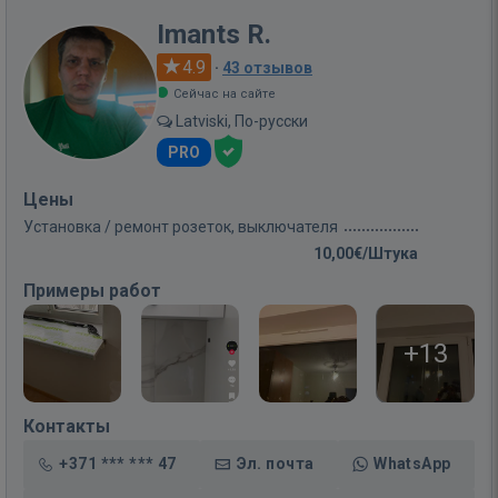
Imants R.
4.9
·
43 отзывов
Сейчас на сайте
Latviski, По-русски
PRO
Цены
Установка / ремонт розеток, выключателя
10,00€/Штука
Примеры работ
+13
Контакты
+371 *** *** 47
Эл. почта
WhatsApp