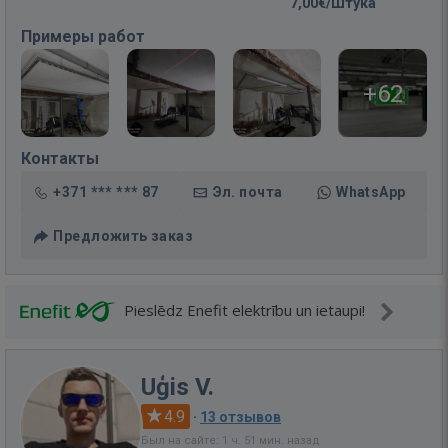
7,00€/Штука
Примеры работ
+62
Контакты
+371 *** *** 87
Эл. почта
WhatsApp
Предложить заказ
Pieslēdz Enefit elektrību un ietaupi!
Uģis V.
4.9
·
13 отзывов
Был на сайте: 1 ч. 51 мин. назад