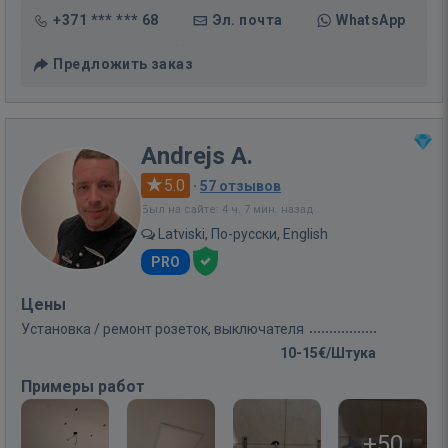
+371 *** *** 68
Эл. почта
WhatsApp
Предложить заказ
Andrejs A.
5.0
·
57 отзывов
Был на сайте: 4 ч. 7 мин. назад
Latviski, По-русски, English
PRO
Цены
Установка / ремонт розеток, выключателя
10-15€/Штука
Примеры работ
+50