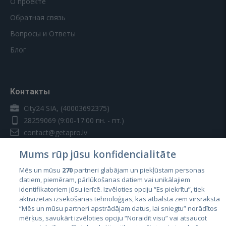
О проекте
Обратная связь
Вопросы и Ответы
Блог
Контакты
City24 SIA, (40003692375)
28259069
(9:00-17:00 пн. - пт.)
contact@getapro.lv
Mums rūp jūsu konfidencialitāte
Mēs un mūsu
270
partneri glabājam un piekļūstam personas
datiem, piemēram, pārlūkošanas datiem vai unikālajiem
identifikatoriem jūsu ierīcē. Izvēloties opciju “Es piekrītu”, tiek
Страны
aktivizētas izsekošanas tehnoloģijas, kas atbalsta zem virsraksta
Эстония
“Mēs un mūsu partneri apstrādājam datus, lai sniegtu” norādītos
mērķus, savukārt izvēloties opciju “Noraidīt visu” vai atsaucot
Латвия