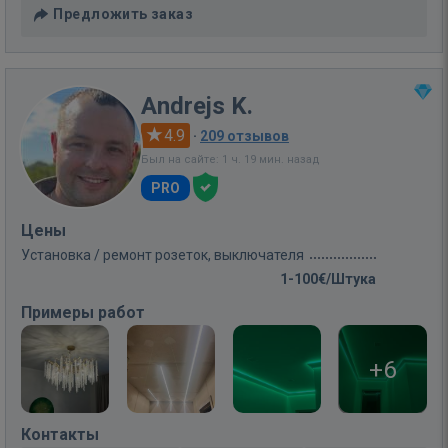
Предложить заказ
Andrejs K.
4.9
·
209 отзывов
Был на сайте: 1 ч. 19 мин. назад
PRO
Цены
Установка / ремонт розеток, выключателя
1-100€/Штука
Примеры работ
+6
Контакты