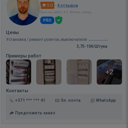
5.0
·
4 отзывов
Был на сайте: 4 ч. 46 мин. назад
PRO
Цены
Установка / ремонт розеток, выключателя
3,75-10€/Штука
Примеры работ
+2
Контакты
+371 *** *** 41
Эл. почта
WhatsApp
Предложить заказ