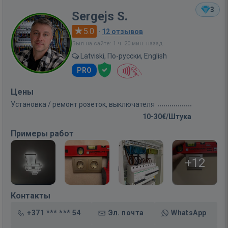
3
Sergejs S.
5.0
·
12 отзывов
Был на сайте: 1 ч. 20 мин. назад
Latviski, По-русски, English
PRO
Цены
Установка / ремонт розеток, выключателя
10-30€/Штука
Примеры работ
+12
Контакты
+371 *** *** 54
Эл. почта
WhatsApp