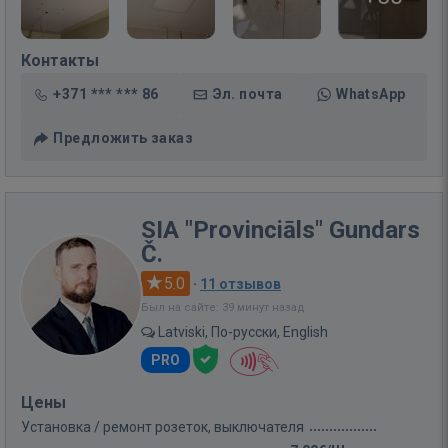
Контакты
+371 *** *** 86
Эл. почта
WhatsApp
Предложить заказ
SIA "Provinciāls" Gundars
Č.
5.0
·
11 отзывов
Был на сайте: 39 минут назад
Latviski, По-русски, English
PRO
Цены
Установка / ремонт розеток, выключателя