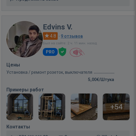
Edvins V.
4.8
·
9 отзывов
Был на сайте: 2 ч. 11 мин. назад
PRO
Цены
Установка / ремонт розеток, выключателя
5,00€/Штука
Примеры работ
+54
Контакты