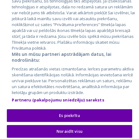
savu piekrišanu, šīs tehnoloģijas tiks atspējotas. Ja izsekošanas
tehnoloģijas ir atspējotas, daļa no redzamā satura un reklāmām
Литва
var nebūt jums tik atbilstoša. Varat atkārtoti piekļūt šai izvēlnei, lai
jebkurā laikā mainītu savu izvēli vai atsauktu piekrišanu,
noklikšķinot uz saites “Privātuma preferences” tīmekļa lapas
apakšā vai uz peldošās ikonas tīmekļa lapas apakšējā kreisajā
stūrī, ja tāda ir redzama. Jūsu izvēle būs spēkā mūsu piekrišanas
Tīmekļa vietne ietvaros. Plašāku informāciju skatiet mūsu
Privātuma politikā.
Mēs un mūsu partneri apstrādājam datus, lai
nodrošinātu:
City24.lv
CVbankas.lt
Precīzas atrašanās vietas izmantošana. Ierīces parametru aktīva
City24.ee
Kainos.lt
skenēšana identifikācijas nolūkā. Informācijas ievietošana ierīcē
un/vai piekļuve tai. Personalizētas reklāmas un saturs, reklāmu
GetaPro.lv
Paslaugos.lt
un satura efektivitātes novērtēšana, analītiskā informācija par
GetaPro.ee
auto24.ee
lietotāju grupām un produktu izstrāde.
Skelbiu.lt
KV.ee
Partneru (pakalpojumu sniedzēju) saraksts
Autoplius.lt
Osta.ee
Aruodas.lt
KuldneBörs.ee
Es piekrītu
Noraidīt visu