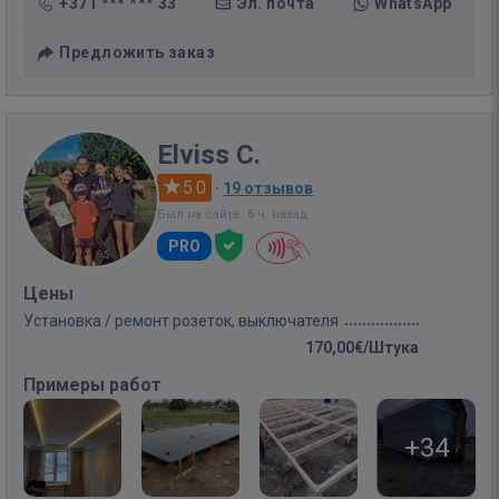
+371 *** *** 33
Эл. почта
WhatsApp
Предложить заказ
Elviss C.
5.0
·
19 отзывов
Был на сайте: 6 ч. назад
PRO
Цены
Установка / ремонт розеток, выключателя
170,00€/Штука
Примеры работ
+34