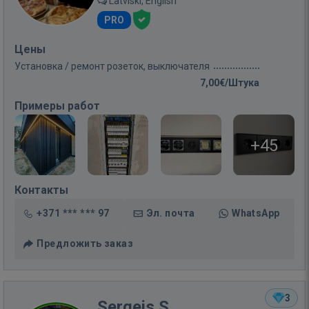
Latviski, English
PRO
Цены
Установка / ремонт розеток, выключателя
7,00€/Штука
Примеры работ
+45
Контакты
+371 *** *** 97
Эл. почта
WhatsApp
Предложить заказ
3
Sergejs S.