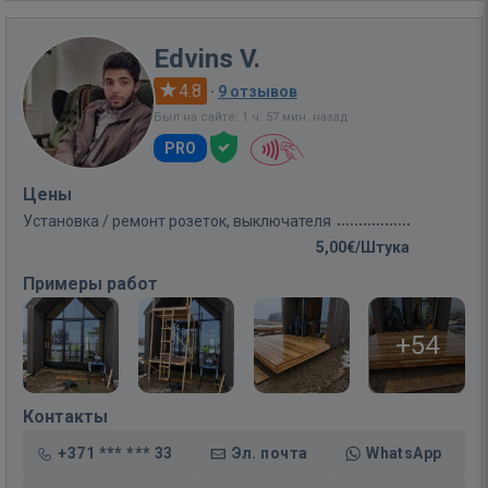
Edvins V.
4.8
·
9 отзывов
Был на сайте: 1 ч. 57 мин. назад
PRO
Цены
Установка / ремонт розеток, выключателя
5,00€/Штука
Примеры работ
+54
Контакты
+371 *** *** 33
Эл. почта
WhatsApp