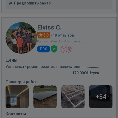
Предложить заказ
Elviss C.
5.0
·
19 отзывов
Был на сайте: 2 ч. 0 мин. назад
PRO
Цены
Установка / ремонт розеток, выключателя
170,00€/Штука
Примеры работ
+34
Контакты