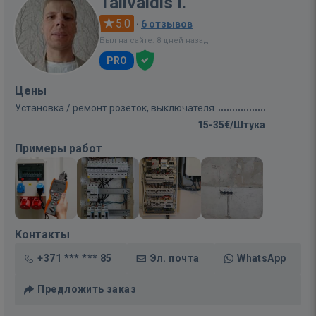
Talivaldis I.
5.0
·
6 отзывов
Был на сайте: 8 дней назад
PRO
Цены
Установка / ремонт розеток, выключателя
15-35€/Штука
Примеры работ
Контакты
+371 *** *** 85
Эл. почта
WhatsApp
Предложить заказ