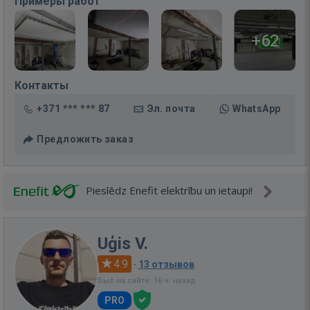
Примеры работ
+62
Контакты
+371 *** *** 87
Эл. почта
WhatsApp
Предложить заказ
Pieslēdz Enefit elektrību un ietaupi!
Uģis V.
4.9
·
13 отзывов
Был на сайте: 16 ч. назад
PRO