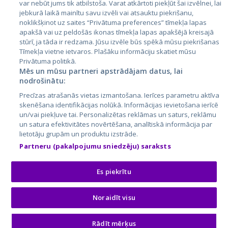
var nebūt jums tik atbilstoša. Varat atkārtoti piekļūt šai izvēlnei, lai
jebkurā laikā mainītu savu izvēli vai atsauktu piekrišanu,
noklikšķinot uz saites “Privātuma preferences” tīmekļa lapas
apakšā vai uz peldošās ikonas tīmekļa lapas apakšējā kreisajā
stūrī, ja tāda ir redzama. Jūsu izvēle būs spēkā mūsu piekrišanas
Tīmekļa vietne ietvaros. Plašāku informāciju skatiet mūsu
Privātuma politikā.
Mēs un mūsu partneri apstrādājam datus, lai
nodrošinātu:
City24.lv
CVbankas.lt
Precīzas atrašanās vietas izmantošana. Ierīces parametru aktīva
City24.ee
Kainos.lt
skenēšana identifikācijas nolūkā. Informācijas ievietošana ierīcē
un/vai piekļuve tai. Personalizētas reklāmas un saturs, reklāmu
GetaPro.lv
Paslaugos.lt
un satura efektivitātes novērtēšana, analītiskā informācija par
GetaPro.ee
auto24.ee
lietotāju grupām un produktu izstrāde.
Skelbiu.lt
KV.ee
Partneru (pakalpojumu sniedzēju) saraksts
Autoplius.lt
Osta.ee
Aruodas.lt
KuldneBörs.ee
Es piekrītu
Noraidīt visu
© 2026 GetaPro. Все права защищены.
Rādīt mērķus