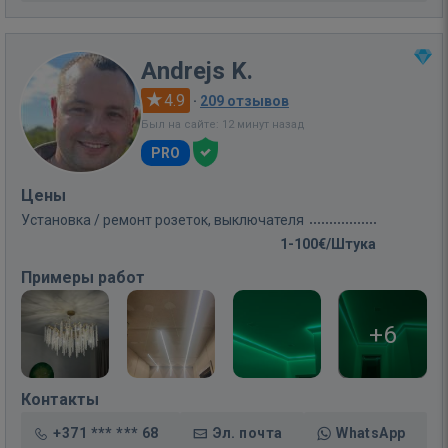
Andrejs K.
4.9
·
209 отзывов
Был на сайте: 12 минут назад
PRO
Цены
Установка / ремонт розеток, выключателя
1-100€/Штука
Примеры работ
+6
Контакты
+371 *** *** 68
Эл. почта
WhatsApp