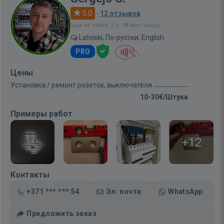
5.0
·
12 отзывов
Был на сайте: 2 ч. 38 мин. назад
Latviski, По-русски, English
PRO
Цены
Установка / ремонт розеток, выключателя
10-30€/Штука
Примеры работ
+12
Контакты
+371 *** *** 54
Эл. почта
WhatsApp
Предложить заказ