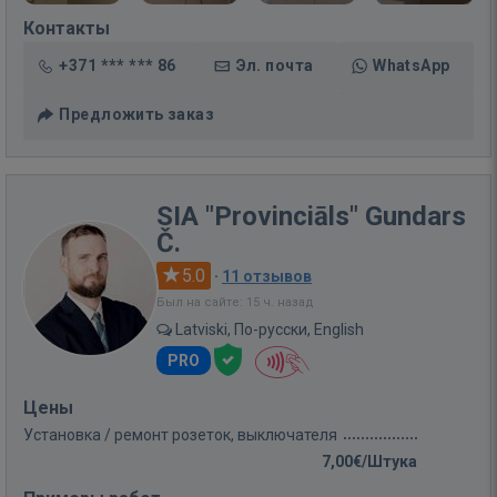
Контакты
+371 *** *** 86
Эл. почта
WhatsApp
Предложить заказ
SIA "Provinciāls" Gundars
Č.
5.0
·
11 отзывов
Был на сайте: 15 ч. назад
Latviski, По-русски, English
PRO
Цены
Установка / ремонт розеток, выключателя
7,00€/Штука