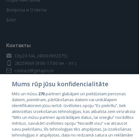
Вопросы и Ответы
Блог
Контакты
City24 SIA, (40003692375)
28259069
(9:00-17:00 пн. - пт.)
contact@getapro.lv
Mums rūp jūsu konfidencialitāte
Mēs un mūsu
270
partneri glabājam un piekļūstam personas
datiem, piemēram, pārlūkošanas datiem vai unikālajiem
identifikatoriem jūsu ierīcē. Izvēloties opciju “Es piekrītu”, tiek
Страны
aktivizētas izsekošanas tehnoloģijas, kas atbalsta zem virsraksta
Эстония
“Mēs un mūsu partneri apstrādājam datus, lai sniegtu” norādītos
mērķus, savukārt izvēloties opciju “Noraidīt visu” vai atsaucot
Латвия
savu piekrišanu, šīs tehnoloģijas tiks atspējotas. Ja izsekošanas
tehnoloģijas ir atspējotas, daļa no redzamā satura un reklāmām
Литва