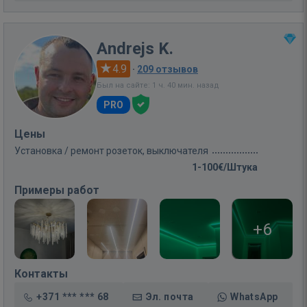
Andrejs K.
4.9
·
209 отзывов
Был на сайте: 1 ч. 40 мин. назад
PRO
Цены
Установка / ремонт розеток, выключателя
1-100€/Штука
Примеры работ
+6
Контакты
+371 *** *** 68
Эл. почта
WhatsApp