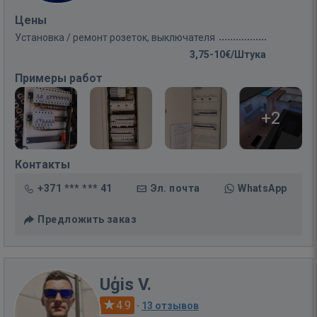
Цены
Установка / ремонт розеток, выключателя
3,75-10€/Штука
Примеры работ
+2
Контакты
+371 *** *** 41
Эл. почта
WhatsApp
Предложить заказ
Uģis V.
4.9
·
13 отзывов