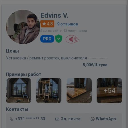
Edvins V.
4.8
·
9 отзывов
Был на сайте: 53 минут назад
PRO
Цены
Установка / ремонт розеток, выключателя
5,00€/Штука
Примеры работ
+54
Контакты
+371 *** *** 33
Эл. почта
WhatsApp