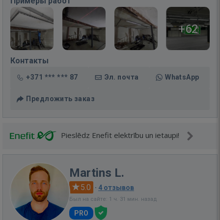
Примеры работ
+62
Контакты
+371 *** *** 87
Эл. почта
WhatsApp
Предложить заказ
Pieslēdz Enefit elektrību un ietaupi!
Martins L.
5.0
·
4 отзывов
Был на сайте: 1 ч. 31 мин. назад
PRO