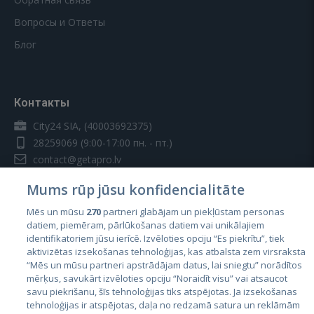
Вопросы и Ответы
Блог
Контакты
City24 SIA, (40003692375)
28259069
(9:00-17:00 пн. - пт.)
contact@getapro.lv
Mums rūp jūsu konfidencialitāte
Mēs un mūsu
270
partneri glabājam un piekļūstam personas
datiem, piemēram, pārlūkošanas datiem vai unikālajiem
identifikatoriem jūsu ierīcē. Izvēloties opciju “Es piekrītu”, tiek
Страны
aktivizētas izsekošanas tehnoloģijas, kas atbalsta zem virsraksta
Эстония
“Mēs un mūsu partneri apstrādājam datus, lai sniegtu” norādītos
mērķus, savukārt izvēloties opciju “Noraidīt visu” vai atsaucot
Латвия
savu piekrišanu, šīs tehnoloģijas tiks atspējotas. Ja izsekošanas
tehnoloģijas ir atspējotas, daļa no redzamā satura un reklāmām
Литва