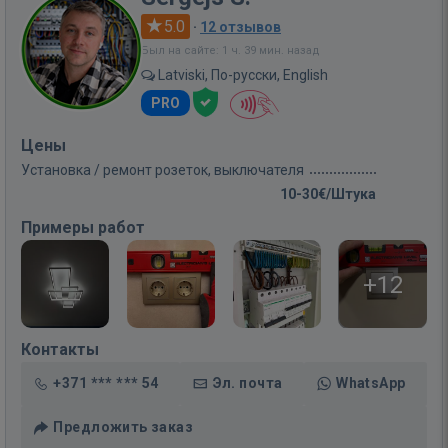
5.0
·
12 отзывов
Был на сайте: 1 ч. 39 мин. назад
Latviski, По-русски, English
PRO
Цены
Установка / ремонт розеток, выключателя
10-30€/Штука
Примеры работ
+12
Контакты
+371 *** *** 54
Эл. почта
WhatsApp
Предложить заказ