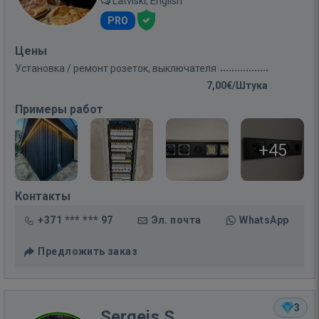
Latviski, English
PRO
Цены
Установка / ремонт розеток, выключателя
7,00€/Штука
Примеры работ
+45
Контакты
+371 *** *** 97
Эл. почта
WhatsApp
Предложить заказ
3
Sergejs S.