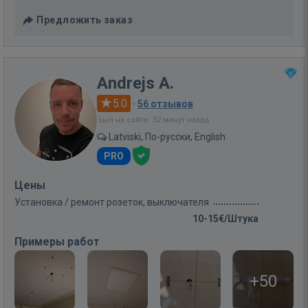
Предложить заказ
Andrejs A.
5.0
·
56 отзывов
Был на сайте: 52 минут назад
Latviski, По-русски, English
PRO
Цены
Установка / ремонт розеток, выключателя
10-15€/Штука
Примеры работ
+50