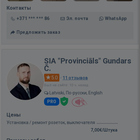
Контакты
+371 *** *** 86
Эл. почта
WhatsApp
Предложить заказ
SIA "Provinciāls" Gundars
Č.
5.0
·
11 отзывов
Был на сайте: 10 ч. назад
Latviski, По-русски, English
PRO
Цены
Установка / ремонт розеток, выключателя
7,00€/Штука