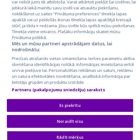
var nebūt jums tik atbilstoša. Varat atkārtoti piekļūt šai izvēlnei, lai
jebkurā laikā mainītu savu izvēli vai atsauktu piekrišanu,
noklikšķinot uz saites “Privātuma preferences” tīmekļa lapas
apakšā vai uz peldošās ikonas tīmekļa lapas apakšējā kreisajā
stūrī, ja tāda ir redzama. Jūsu izvēle būs spēkā mūsu piekrišanas
Tīmekļa vietne ietvaros. Plašāku informāciju skatiet mūsu
Privātuma politikā.
Mēs un mūsu partneri apstrādājam datus, lai
nodrošinātu:
City24.lv
CVbankas.lt
Precīzas atrašanās vietas izmantošana. Ierīces parametru aktīva
City24.ee
Kainos.lt
skenēšana identifikācijas nolūkā. Informācijas ievietošana ierīcē
un/vai piekļuve tai. Personalizētas reklāmas un saturs, reklāmu
GetaPro.lv
Paslaugos.lt
un satura efektivitātes novērtēšana, analītiskā informācija par
GetaPro.ee
auto24.ee
lietotāju grupām un produktu izstrāde.
Skelbiu.lt
KV.ee
Partneru (pakalpojumu sniedzēju) saraksts
Autoplius.lt
Osta.ee
Aruodas.lt
KuldneBörs.ee
Es piekrītu
Noraidīt visu
© 2026 GetaPro. Все права защищены.
Rādīt mērķus