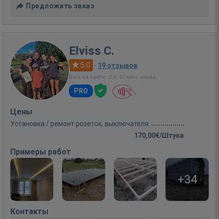
Предложить заказ
Elviss C.
5.0
·
19 отзывов
Был на сайте: 3 ч. 15 мин. назад
PRO
Цены
Установка / ремонт розеток, выключателя
170,00€/Штука
Примеры работ
+34
Контакты