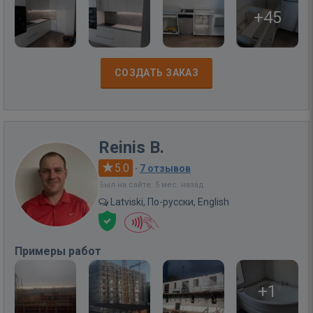
+45
СОЗДАТЬ ЗАКАЗ
Reinis B.
5.0
·
7 отзывов
Был на сайте: 5 мес. назад
Latviski, По-русски, English
Примеры работ
+1