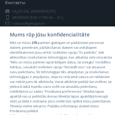
Контакты
City24 SIA, (40003692375)
28259069
(9:00-17:00 пн. - пт.)
contact@getapro.lv
Mums rūp jūsu konfidencialitāte
Mēs un mūsu
270
partneri glabājam un piekļūstam personas
datiem, piemēram, pārlūkošanas datiem vai unikālajiem
identifikatoriem jūsu ierīcē. Izvēloties opciju “Es piekrītu”, tiek
Страны
aktivizētas izsekošanas tehnoloģijas, kas atbalsta zem virsraksta
Эстония
“Mēs un mūsu partneri apstrādājam datus, lai sniegtu” norādītos
mērķus, savukārt izvēloties opciju “Noraidīt visu” vai atsaucot
Латвия
savu piekrišanu, šīs tehnoloģijas tiks atspējotas. Ja izsekošanas
tehnoloģijas ir atspējotas, daļa no redzamā satura un reklāmām
Литва
var nebūt jums tik atbilstoša. Varat atkārtoti piekļūt šai izvēlnei, lai
jebkurā laikā mainītu savu izvēli vai atsauktu piekrišanu,
noklikšķinot uz saites “Privātuma preferences” tīmekļa lapas
apakšā vai uz peldošās ikonas tīmekļa lapas apakšējā kreisajā
stūrī, ja tāda ir redzama. Jūsu izvēle būs spēkā mūsu piekrišanas
Tīmekļa vietne ietvaros. Plašāku informāciju skatiet mūsu
Privātuma politikā.