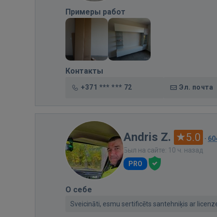
Примеры работ
Контакты
+371 *** *** 72
Эл. почта
Andris Z.
5.0
·
60
Был на сайте: 10 ч. назад
PRO
О себе
Sveicināti, esmu sertificēts santehniķis ar licen