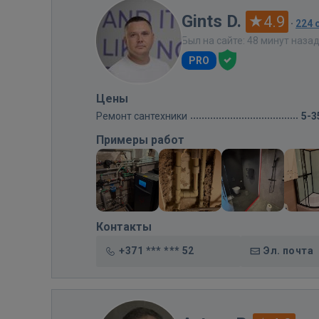
Gints D.
4.9
·
224 
Был на сайте: 48 минут наза
PRO
Цены
Ремонт сантехники
5-3
Примеры работ
Контакты
+371 *** *** 52
Эл. почта