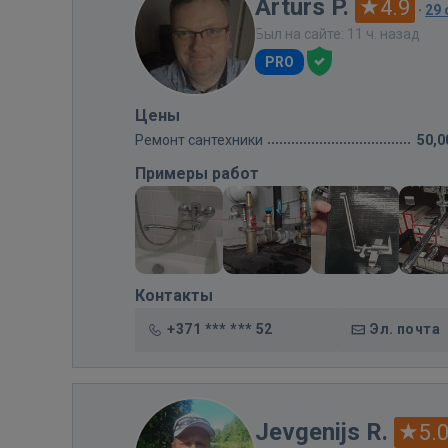
Arturs P.
4.9
·
29
Был на сайте: 11 ч. назад
PRO
Цены
Ремонт сантехники
50,0
Примеры работ
Контакты
+371 *** *** 52
Эл. почта
Jevgenijs R.
5.