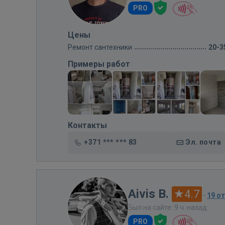
PRO
Цены
Ремонт сантехники
20-3
Примеры работ
Контакты
+371 *** *** 83
Эл. почта
Aivis B.
4.7
·
19 о
Был на сайте: 9 ч. назад
PRO