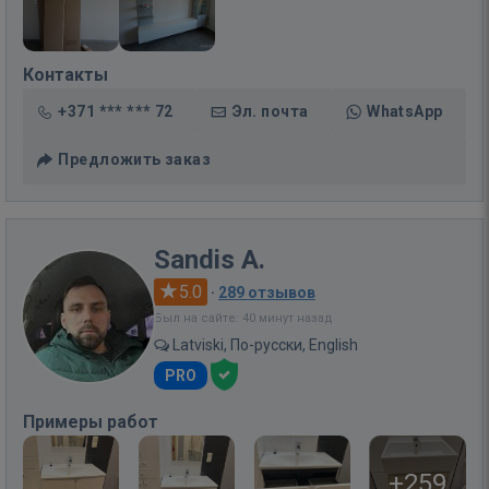
Контакты
+371 *** *** 72
Эл. почта
WhatsApp
Предложить заказ
Sandis A.
5.0
·
289 отзывов
Был на сайте: 40 минут назад
Latviski, По-русски, English
PRO
Примеры работ
+259