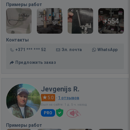
Примеры работ
+554
Контакты
+371 *** *** 52
Эл. почта
WhatsApp
Предложить заказ
Jevgenijs R.
5.0
·
1 отзывов
Был на сайте: 1 д. 5 ч. назад
PRO
Примеры работ