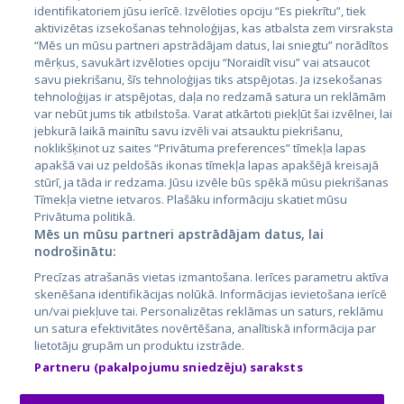
identifikatoriem jūsu ierīcē. Izvēloties opciju “Es piekrītu”, tiek
Страны
aktivizētas izsekošanas tehnoloģijas, kas atbalsta zem virsraksta
Эстония
“Mēs un mūsu partneri apstrādājam datus, lai sniegtu” norādītos
mērķus, savukārt izvēloties opciju “Noraidīt visu” vai atsaucot
Латвия
savu piekrišanu, šīs tehnoloģijas tiks atspējotas. Ja izsekošanas
tehnoloģijas ir atspējotas, daļa no redzamā satura un reklāmām
Литва
var nebūt jums tik atbilstoša. Varat atkārtoti piekļūt šai izvēlnei, lai
jebkurā laikā mainītu savu izvēli vai atsauktu piekrišanu,
noklikšķinot uz saites “Privātuma preferences” tīmekļa lapas
apakšā vai uz peldošās ikonas tīmekļa lapas apakšējā kreisajā
stūrī, ja tāda ir redzama. Jūsu izvēle būs spēkā mūsu piekrišanas
Tīmekļa vietne ietvaros. Plašāku informāciju skatiet mūsu
Privātuma politikā.
Mēs un mūsu partneri apstrādājam datus, lai
nodrošinātu:
City24.lv
CVbankas.lt
Precīzas atrašanās vietas izmantošana. Ierīces parametru aktīva
City24.ee
Kainos.lt
skenēšana identifikācijas nolūkā. Informācijas ievietošana ierīcē
un/vai piekļuve tai. Personalizētas reklāmas un saturs, reklāmu
GetaPro.lv
Paslaugos.lt
un satura efektivitātes novērtēšana, analītiskā informācija par
GetaPro.ee
auto24.ee
lietotāju grupām un produktu izstrāde.
Skelbiu.lt
KV.ee
Partneru (pakalpojumu sniedzēju) saraksts
Autoplius.lt
Osta.ee
Aruodas.lt
KuldneBörs.ee