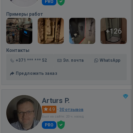
PRO
Примеры работ
+126
Контакты
+371 *** *** 52
Эл. почта
WhatsApp
Предложить заказ
Arturs P.
4.9
·
30 отзывов
Был на сайте: 20 ч. назад
PRO