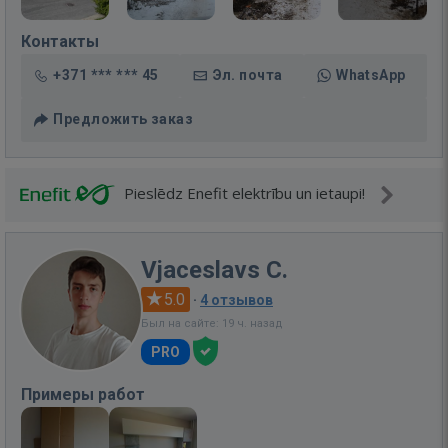
Контакты
+371 *** *** 45
Эл. почта
WhatsApp
Предложить заказ
Pieslēdz Enefit elektrību un ietaupi!
Vjaceslavs C.
5.0
·
4 отзывов
Был на сайте: 19 ч. назад
PRO
Примеры работ