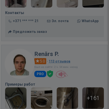
Контакты
+371 *** *** 21
Эл. почта
WhatsApp
Предложить заказ
Renārs P.
5.0
·
113 отзывов
Был на сайте: 2 ч. 54 мин. назад
PRO
Примеры работ
+161