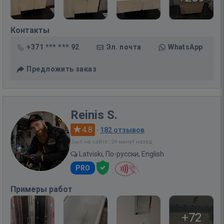
Контакты
+371 *** *** 92
Эл. почта
WhatsApp
Предложить заказ
Reinis S.
4.8
·
182 отзывов
Был на сайте: 24 минут назад
Latviski, По-русски, English
PRO
Примеры работ
+72