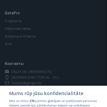
GetaPro
О проекте
Обратная связь
Вопросы и Ответы
Блог
Контакты
City24 SIA, (40003692375)
28259069
(9:00-17:00 пн. - пт.)
contact@getapro.lv
Mums rūp jūsu konfidencialitāte
Mēs un mūsu
270
partneri glabājam un piekļūstam personas
datiem, piemēram, pārlūkošanas datiem vai unikālajiem