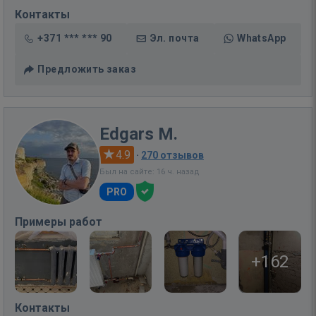
Контакты
+371 *** *** 90
Эл. почта
WhatsApp
Предложить заказ
Edgars M.
4.9
·
270 отзывов
Был на сайте: 16 ч. назад
PRO
Примеры работ
+162
Контакты