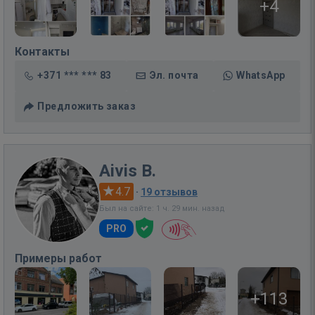
+4
Контакты
+371 *** *** 83
Эл. почта
WhatsApp
Предложить заказ
Aivis B.
4.7
·
19 отзывов
Был на сайте: 1 ч. 29 мин. назад
PRO
Примеры работ
+113