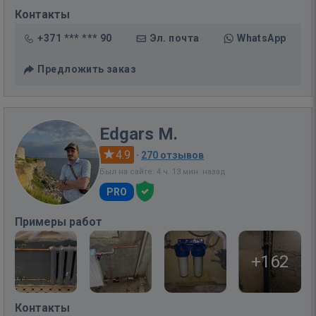
Контакты
+371 *** *** 90
Эл. почта
WhatsApp
Предложить заказ
Edgars M.
4.9
·
270 отзывов
Был на сайте: 4 ч. 13 мин. назад
PRO
Примеры работ
+162
Контакты