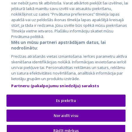
var nebūt jums tik atbilstoša. Varat atkārtoti piekļūt šai izvēlnei, lai
jebkurā laikā mainītu savu izvēli vai atsauktu piekrišanu,
noklikšķinot uz saites “Privātuma preferences” tīmekļa lapas
apakšā vai uz peldošās ikonas tīmekļa lapas apakšējā kreisajā
stūrī, ja tāda ir redzama. Jūsu izvēle būs spēkā mūsu piekrišanas
Tīmekļa vietne ietvaros. Plašāku informāciju skatiet mūsu
Privātuma politikā.
Mēs un mūsu partneri apstrādājam datus, lai
nodrošinātu:
City24.lv
CVbankas.lt
Precīzas atrašanās vietas izmantošana. Ierīces parametru aktīva
City24.ee
Kainos.lt
skenēšana identifikācijas nolūkā. Informācijas ievietošana ierīcē
un/vai piekļuve tai. Personalizētas reklāmas un saturs, reklāmu
GetaPro.lv
Paslaugos.lt
un satura efektivitātes novērtēšana, analītiskā informācija par
GetaPro.ee
auto24.ee
lietotāju grupām un produktu izstrāde.
Skelbiu.lt
KV.ee
Partneru (pakalpojumu sniedzēju) saraksts
Autoplius.lt
Osta.ee
Aruodas.lt
KuldneBörs.ee
Es piekrītu
Noraidīt visu
© 2026 GetaPro. Все права защищены.
Rādīt mērķus