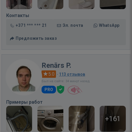
Контакты
+371 *** *** 21
Эл. почта
WhatsApp
Предложить заказ
Renārs P.
5.0
·
113 отзывов
Был на сайте: 34 минут назад
PRO
Примеры работ
+161