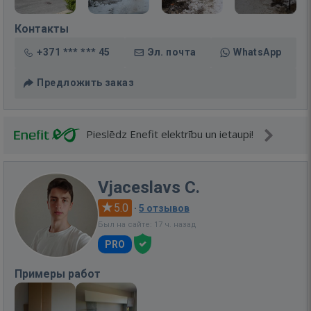
Контакты
+371 *** *** 45
Эл. почта
WhatsApp
Предложить заказ
Pieslēdz Enefit elektrību un ietaupi!
Vjaceslavs C.
5.0
·
5 отзывов
Был на сайте: 17 ч. назад
PRO
Примеры работ