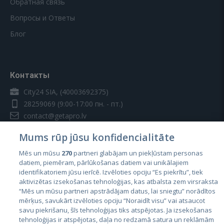
Обратная связь
Вопросы и Ответы
Блог
Контакты
City24 SIA, (40003692375)
28259069
(9:00-17:00 пн. - пт.)
contact@getapro.lv
Mums rūp jūsu konfidencialitāte
Mēs un mūsu
270
partneri glabājam un piekļūstam personas
datiem, piemēram, pārlūkošanas datiem vai unikālajiem
identifikatoriem jūsu ierīcē. Izvēloties opciju “Es piekrītu”, tiek
Страны
aktivizētas izsekošanas tehnoloģijas, kas atbalsta zem virsraksta
Эстония
“Mēs un mūsu partneri apstrādājam datus, lai sniegtu” norādītos
mērķus, savukārt izvēloties opciju “Noraidīt visu” vai atsaucot
Латвия
savu piekrišanu, šīs tehnoloģijas tiks atspējotas. Ja izsekošanas
tehnoloģijas ir atspējotas, daļa no redzamā satura un reklāmām
Литва