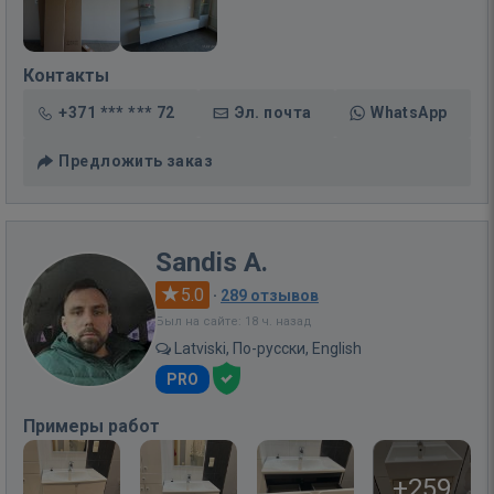
Контакты
+371 *** *** 72
Эл. почта
WhatsApp
Предложить заказ
Sandis A.
5.0
·
289 отзывов
Был на сайте: 18 ч. назад
Latviski, По-русски, English
PRO
Примеры работ
+259