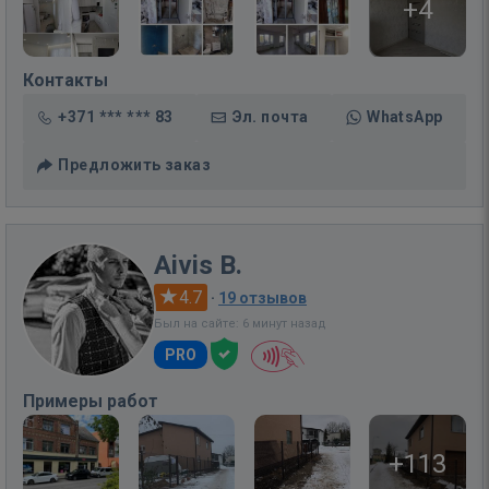
+4
Контакты
+371 *** *** 83
Эл. почта
WhatsApp
Предложить заказ
Aivis B.
4.7
·
19 отзывов
Был на сайте: 6 минут назад
PRO
Примеры работ
+113