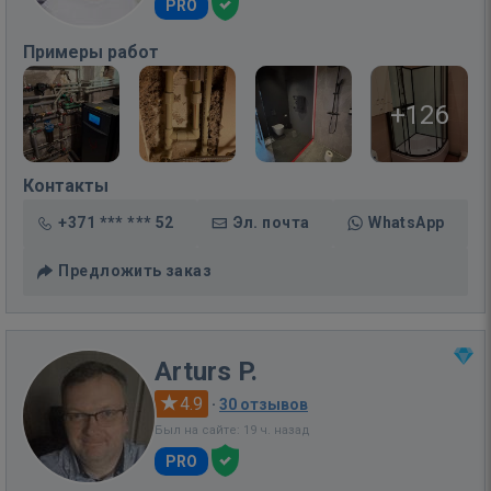
PRO
Примеры работ
+126
Контакты
+371 *** *** 52
Эл. почта
WhatsApp
Предложить заказ
Arturs P.
4.9
·
30 отзывов
Был на сайте: 19 ч. назад
PRO