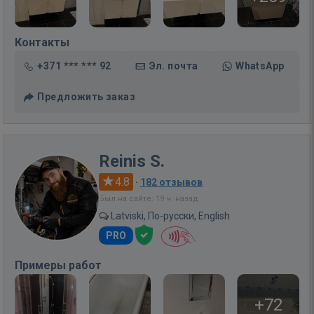
Контакты
+371 *** *** 92
Эл. почта
WhatsApp
Предложить заказ
Reinis S.
4.8
·
182 отзывов
Был на сайте: 19 ч. назад
Latviski, По-русски, English
PRO
Примеры работ
+72