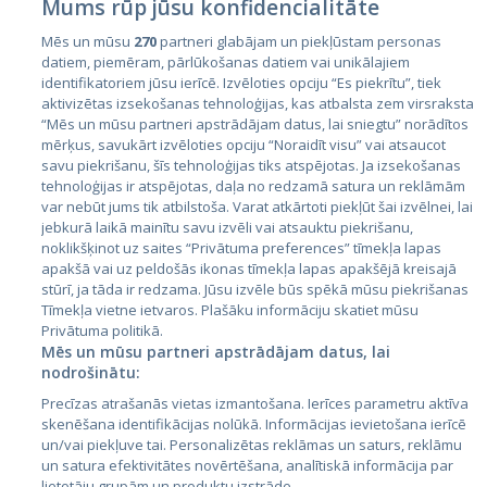
Mums rūp jūsu konfidencialitāte
Mēs un mūsu
270
partneri glabājam un piekļūstam personas
datiem, piemēram, pārlūkošanas datiem vai unikālajiem
identifikatoriem jūsu ierīcē. Izvēloties opciju “Es piekrītu”, tiek
Страны
aktivizētas izsekošanas tehnoloģijas, kas atbalsta zem virsraksta
Эстония
“Mēs un mūsu partneri apstrādājam datus, lai sniegtu” norādītos
mērķus, savukārt izvēloties opciju “Noraidīt visu” vai atsaucot
Латвия
savu piekrišanu, šīs tehnoloģijas tiks atspējotas. Ja izsekošanas
tehnoloģijas ir atspējotas, daļa no redzamā satura un reklāmām
Литва
var nebūt jums tik atbilstoša. Varat atkārtoti piekļūt šai izvēlnei, lai
jebkurā laikā mainītu savu izvēli vai atsauktu piekrišanu,
noklikšķinot uz saites “Privātuma preferences” tīmekļa lapas
apakšā vai uz peldošās ikonas tīmekļa lapas apakšējā kreisajā
stūrī, ja tāda ir redzama. Jūsu izvēle būs spēkā mūsu piekrišanas
Tīmekļa vietne ietvaros. Plašāku informāciju skatiet mūsu
Privātuma politikā.
Mēs un mūsu partneri apstrādājam datus, lai
nodrošinātu:
City24.lv
CVbankas.lt
Precīzas atrašanās vietas izmantošana. Ierīces parametru aktīva
City24.ee
Kainos.lt
skenēšana identifikācijas nolūkā. Informācijas ievietošana ierīcē
un/vai piekļuve tai. Personalizētas reklāmas un saturs, reklāmu
GetaPro.lv
Paslaugos.lt
un satura efektivitātes novērtēšana, analītiskā informācija par
GetaPro.ee
auto24.ee
lietotāju grupām un produktu izstrāde.