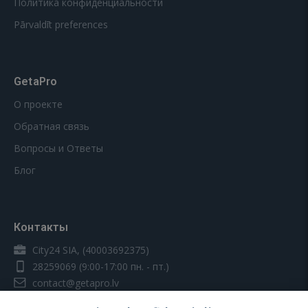
Политика конфиденциальности
Pārvaldīt preferences
GetaPro
О проекте
Обратная связь
Вопросы и Ответы
Блог
Контакты
City24 SIA, (40003692375)
28259069
(9:00-17:00 пн. - пт.)
contact@getapro.lv