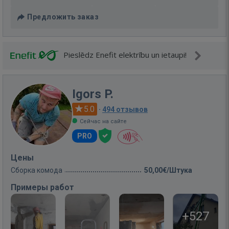
Предложить заказ
Pieslēdz Enefit elektrību un ietaupi!
Igors P.
5.0
·
494 отзывов
Сейчас на сайте
PRO
Цены
Сборка комода
50,00€/Штука
Примеры работ
+527