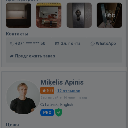
+66
Контакты
+371 *** *** 50
Эл. почта
WhatsApp
Предложить заказ
Miķelis Apinis
5.0
·
12 отзывов
Был на сайте: 16 минут назад
Latviski, English
PRO
Цены