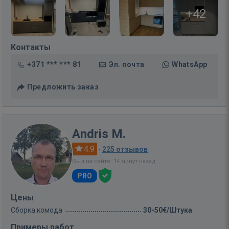
+42
Контакты
+371 *** *** 81
Эл. почта
WhatsApp
Предложить заказ
Andris M.
4.9
·
225 отзывов
Был на сайте: 14 минут назад
PRO
Цены
Сборка комода
30-50€/Штука
Примеры работ