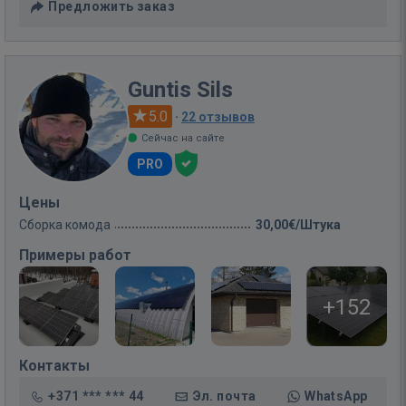
Предложить заказ
Guntis Sils
5.0
·
22 отзывов
Сейчас на сайте
PRO
Цены
Сборка комода
30,00€/Штука
Примеры работ
+152
Контакты
+371 *** *** 44
Эл. почта
WhatsApp