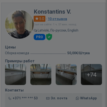
Konstantins V.
5.0
·
10 отзывов
Был на сайте: 1 ч. 57 мин. назад
Latviski, По-русски, English
PRO
Цены
Сборка комода
50,00€/Штука
Примеры работ
+74
Контакты
+371 *** *** 53
Эл. почта
WhatsApp