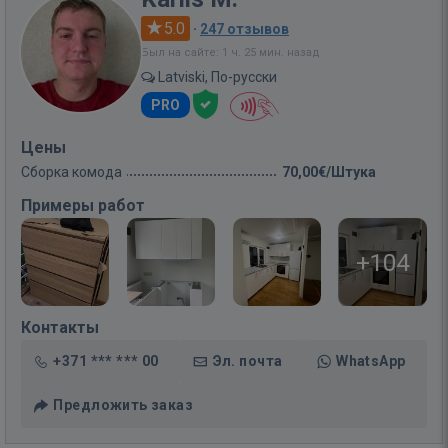
5.0
·
247 отзывов
Был на сайте: 1 ч. 25 мин. назад
Latviski, По-русски
PRO
Цены
Сборка комода
70,00€/Штука
Примеры работ
+104
Контакты
+371 *** *** 00
Эл. почта
WhatsApp
Предложить заказ