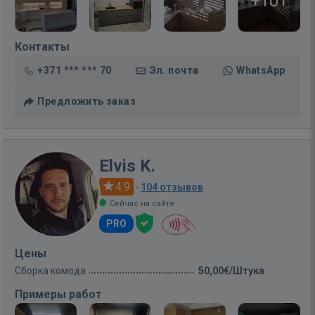
+101
Контакты
+371 *** *** 70
Эл. почта
WhatsApp
Предложить заказ
Elvis K.
4.9
·
104 отзывов
Сейчас на сайте
PRO
Цены
Сборка комода
50,00€/Штука
Примеры работ