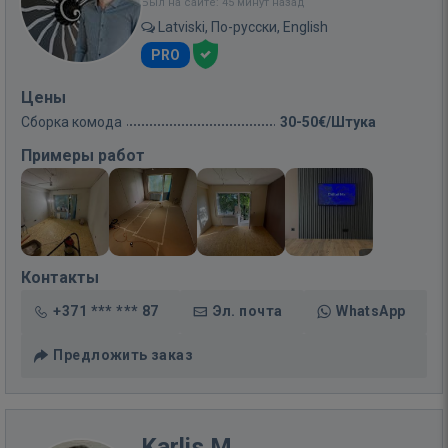
Был на сайте: 45 минут назад
Latviski, По-русски, English
PRO
Цены
Сборка комода
30-50€/Штука
Примеры работ
Контакты
+371 *** *** 87
Эл. почта
WhatsApp
Предложить заказ
Karlis M.