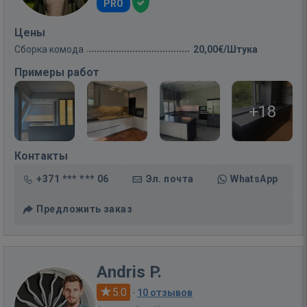
PRO
Цены
Сборка комода
20,00€/Штука
Примеры работ
+18
Контакты
+371 *** *** 06
Эл. почта
WhatsApp
Предложить заказ
Andris P.
5.0
·
10 отзывов