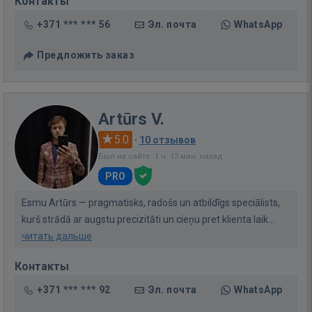
Контакты
+371 *** *** 56
Эл. почта
WhatsApp
Предложить заказ
Artūrs V.
5.0
·
10 отзывов
Был на сайте: 1 ч. 13 мин. назад
PRO
Esmu Artūrs — pragmatisks, radošs un atbildīgs speciālists,
kurš strādā ar augstu precizitāti un cieņu pret klienta laik...
читать дальше
Контакты
+371 *** *** 92
Эл. почта
WhatsApp