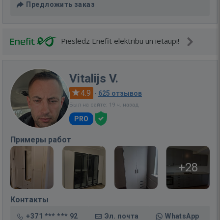
Предложить заказ
Pieslēdz Enefit elektrību un ietaupi!
Vitalijs V.
4.9
·
625 отзывов
Был на сайте: 19 ч. назад
PRO
Примеры работ
+28
Контакты
+371 *** *** 92
Эл. почта
WhatsApp