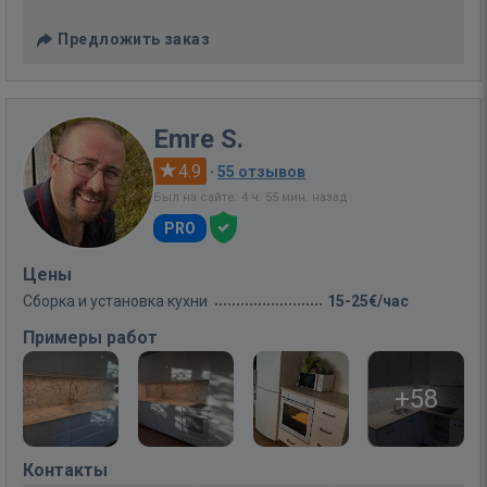
Предложить заказ
Emre S.
4.9
·
55 отзывов
Был на сайте: 4 ч. 55 мин. назад
PRO
Цены
Сборка и установка кухни
15-25€/час
Примеры работ
+58
Контакты