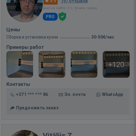
4.9
·
197 отзывов
Был на сайте: 2 ч. 50 мин. назад
PRO
Цены
Сборка и установка кухни
30-50€/час
Примеры работ
+120
Контакты
+371 *** *** 86
Эл. почта
WhatsApp
Предложить заказ
Vitālijs Z.