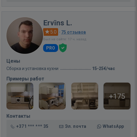
Ervīns L.
5.0
·
75 отзывов
Был на сайте: 17 ч. назад
PRO
Цены
Сборка и установка кухни
15-25€/час
Примеры работ
+175
Контакты
+371 *** *** 35
Эл. почта
WhatsApp