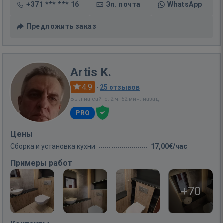
+371 *** *** 16
Эл. почта
WhatsApp
Предложить заказ
Artis K.
4.9
·
25 отзывов
Был на сайте: 2 ч. 52 мин. назад
PRO
Цены
Сборка и установка кухни
17,00€/час
Примеры работ
+70