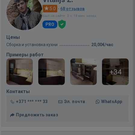
5.0
·
68 отзывов
Был на сайте: 3 ч. 18 мин. назад
PRO
Цены
Сборка и установка кухни
20,00€/час
Примеры работ
+34
Контакты
+371 *** *** 33
Эл. почта
WhatsApp
Предложить заказ