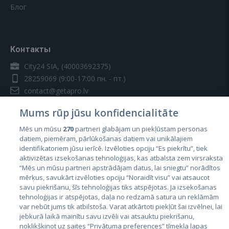
Блог
Контакты
City24 SIA, (40003692375)
28259069
(9:00-17:00 пн. - пт.)
contact@getapro.lv
Mums rūp jūsu konfidencialitāte
Mēs un mūsu
270
partneri glabājam un piekļūstam personas
datiem, piemēram, pārlūkošanas datiem vai unikālajiem
identifikatoriem jūsu ierīcē. Izvēloties opciju “Es piekrītu”, tiek
Страны
aktivizētas izsekošanas tehnoloģijas, kas atbalsta zem virsraksta
Эстония
“Mēs un mūsu partneri apstrādājam datus, lai sniegtu” norādītos
mērķus, savukārt izvēloties opciju “Noraidīt visu” vai atsaucot
Латвия
savu piekrišanu, šīs tehnoloģijas tiks atspējotas. Ja izsekošanas
tehnoloģijas ir atspējotas, daļa no redzamā satura un reklāmām
Литва
var nebūt jums tik atbilstoša. Varat atkārtoti piekļūt šai izvēlnei, lai
jebkurā laikā mainītu savu izvēli vai atsauktu piekrišanu,
noklikšķinot uz saites “Privātuma preferences” tīmekļa lapas