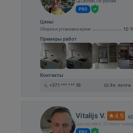
Latviski, По-русски
PRO
Цены
Сборка и установка кухни
12-1
Примеры работ
Контакты
+371 *** *** 35
Эл. почта
Vitalijs V.
4.9
·
62
Был на сайте: 22 минут наза
PRO