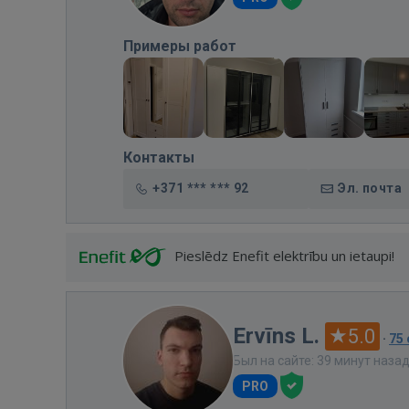
Примеры работ
Контакты
+371 *** *** 92
Эл. почта
Pieslēdz Enefit elektrību un ietaupi!
Ervīns L.
5.0
·
75
Был на сайте: 39 минут наза
PRO