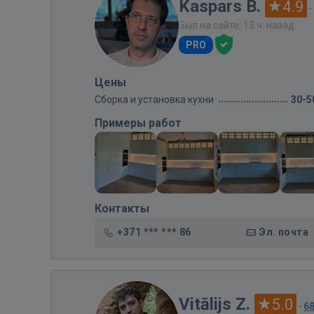
Kaspars B.
4.9
·
Был на сайте: 13 ч. назад
PRO
Цены
Сборка и установка кухни
30-5
Примеры работ
Контакты
+371 *** *** 86
Эл. почта
Vitālijs Z.
5.0
·
6