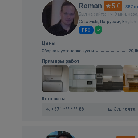
Roman
5.0
·
387 о
Был на сайте: 1 ч. 9 мин. наз
Latviski, По-русски, English
PRO
Цены
Сборка и установка кухни
20,0
Примеры работ
Контакты
+371 *** *** 88
Эл. почта