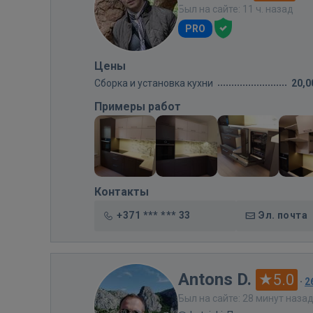
Был на сайте: 11 ч. назад
PRO
Цены
Сборка и установка кухни
20,0
Примеры работ
Контакты
+371 *** *** 33
Эл. почта
Antons D.
5.0
·
2
Был на сайте: 28 минут наза