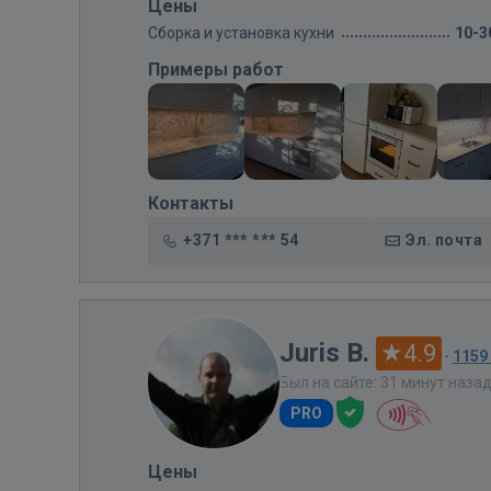
Цены
Сборка и установка кухни
10-3
Примеры работ
Контакты
+371 *** *** 54
Эл. почта
Juris B.
4.9
·
1159
Был на сайте: 31 минут наза
PRO
Цены