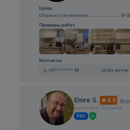
Цены
Сборка и установка кухни
15-2
Примеры работ
Контакты
+371 *** *** 35
Эл. почта
Emre S.
4.9
·
53 о
Был на сайте: 22 ч. назад
PRO