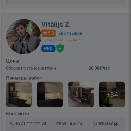
Vitālijs Z.
5.0
·
68 отзывов
Был на сайте: 16 ч. назад
PRO
Цены
Сборка и установка кухни
20,00€/час
Примеры работ
+34
Контакты
+371 *** *** 33
Эл. почта
WhatsApp