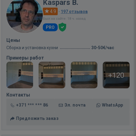
Kaspars B.
4.9
·
197 отзывов
Был на сайте: 18 ч. назад
PRO
Цены
Сборка и установка кухни
30-50€/час
Примеры работ
+120
Контакты
+371 *** *** 86
Эл. почта
WhatsApp
Предложить заказ