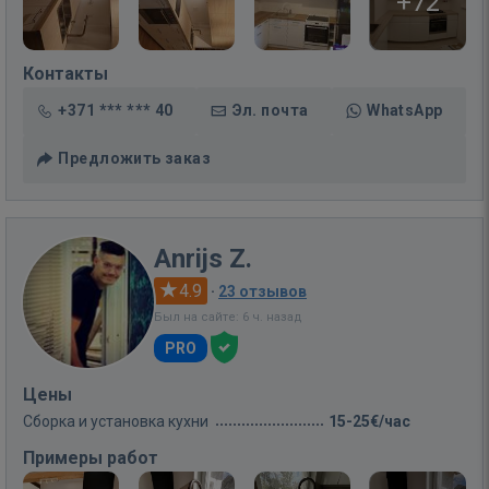
+72
Контакты
+371 *** *** 40
Эл. почта
WhatsApp
Предложить заказ
Anrijs Z.
4.9
·
23 отзывов
Был на сайте: 6 ч. назад
PRO
Цены
Сборка и установка кухни
15-25€/час
Примеры работ