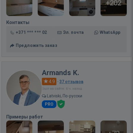
+202
Контакты
+371 *** *** 02
Эл. почта
WhatsApp
Предложить заказ
Armands K.
4.9
·
37 отзывов
Был на сайте: 6 ч. назад
Latviski, По-русски
PRO
Примеры работ