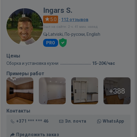
Ingars S.
5.0
·
112 отзывов
Был на сайте: 2 ч. 41 мин. назад
Latviski, По-русски, English
PRO
Цены
Сборка и установка кухни
15-20€/час
Примеры работ
+388
Контакты
+371 *** *** 46
Эл. почта
WhatsApp
Предложить заказ