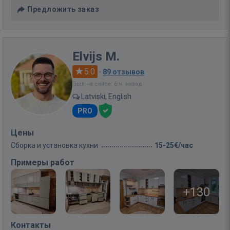
Предложить заказ
Elvijs M.
5.0
·
89 отзывов
Был на сайте: 6 ч. назад
Latviski, English
PRO
Цены
Сборка и установка кухни
15-25€/час
Примеры работ
+130
Контакты