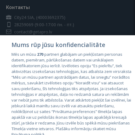
Контакты
City24 SIA, (40003692375)
28259069
(9:00-17:00 пн. - пт.)
contact@getapro.lv
Mums rūp jūsu konfidencialitāte
Mēs un mūsu
270
partneri glabājam un piekļūstam personas
datiem, piemēram, pārlūkošanas datiem vai unikālajiem
identifikatoriem jūsu ierīcē. Izvēloties opciju “Es piekrītu”, tiek
Страны
aktivizētas izsekošanas tehnoloģijas, kas atbalsta zem virsraksta
Эстония
“Mēs un mūsu partneri apstrādājam datus, lai sniegtu” norādītos
mērķus, savukārt izvēloties opciju “Noraidīt visu” vai atsaucot
Латвия
savu piekrišanu, šīs tehnoloģijas tiks atspējotas. Ja izsekošanas
tehnoloģijas ir atspējotas, daļa no redzamā satura un reklāmām
Литва
var nebūt jums tik atbilstoša. Varat atkārtoti piekļūt šai izvēlnei, lai
jebkurā laikā mainītu savu izvēli vai atsauktu piekrišanu,
noklikšķinot uz saites “Privātuma preferences” tīmekļa lapas
apakšā vai uz peldošās ikonas tīmekļa lapas apakšējā kreisajā
stūrī, ja tāda ir redzama. Jūsu izvēle būs spēkā mūsu piekrišanas
Tīmekļa vietne ietvaros. Plašāku informāciju skatiet mūsu
Privātuma politikā.