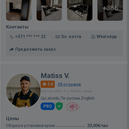
+386
Контакты
+371 *** *** 22
Эл. почта
WhatsApp
Предложить заказ
Matiss V.
4.8
·
28 отзывов
Был на сайте: 4 ч. 25 мин. назад
Latviski, По-русски, English
PRO
Цены
Сборка и установка кухни
20,00€/час