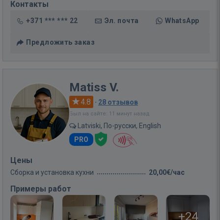
Контакты
+371 *** *** 22
Эл. почта
WhatsApp
Предложить заказ
Matiss V.
4.8
·
28 отзывов
Был на сайте: 11 минут назад
Latviski, По-русски, English
PRO
Цены
Сборка и установка кухни
20,00€/час
Примеры работ
+24