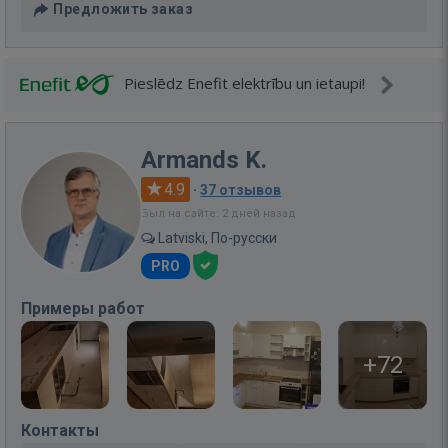
Предложить заказ
Pieslēdz Enefit elektrību un ietaupi!
Armands K.
4.9
·
37 отзывов
Был на сайте: 2 дней назад
Latviski, По-русски
PRO
Примеры работ
+72
Контакты