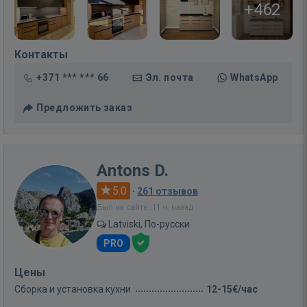
+462
Контакты
+371 *** *** 66
Эл. почта
WhatsApp
Предложить заказ
Antons D.
5.0
·
261 отзывов
Был на сайте: 11 ч. назад
Latviski, По-русски
PRO
Цены
Сборка и установка кухни
12-15€/час