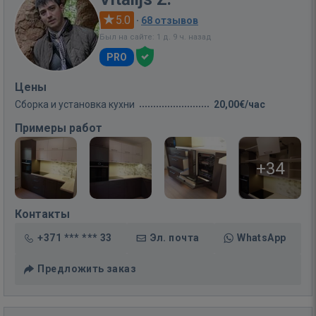
5.0
·
68 отзывов
Был на сайте: 1 д. 9 ч. назад
PRO
Цены
Сборка и установка кухни
20,00€/час
Примеры работ
+34
Контакты
+371 *** *** 33
Эл. почта
WhatsApp
Предложить заказ