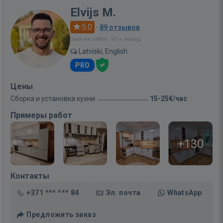
Elvijs M.
5.0
·
89 отзывов
Был на сайте: 10 ч. назад
Latviski, English
PRO
Цены
Сборка и установка кухни
15-25€/час
Примеры работ
+130
Контакты
+371 *** *** 84
Эл. почта
WhatsApp
Предложить заказ