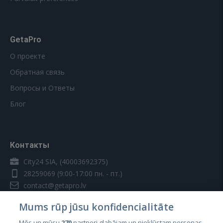
GetaPro
О проекте
Обратная связь
Вопросы и Ответы
Блог
Контакты
City24 SIA, (40003692375)
28259069
(9:00-17:00 пн. - пт.)
contact@getapro.lv
Mums rūp jūsu konfidencialitāte
Mēs un mūsu
270
partneri glabājam un piekļūstam personas