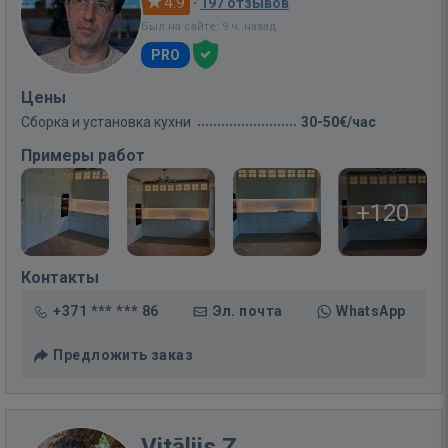
4.9
·
197 отзывов
Был на сайте: 9 ч. назад
PRO
Цены
Сборка и установка кухни
30-50€/час
Примеры работ
+120
Контакты
+371 *** *** 86
Эл. почта
WhatsApp
Предложить заказ
Vitālijs Z.