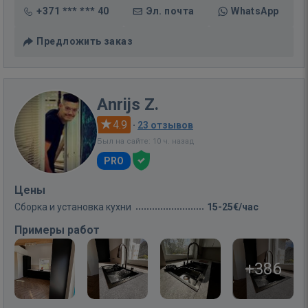
+371 *** *** 40
Эл. почта
WhatsApp
Предложить заказ
Anrijs Z.
4.9
·
23 отзывов
Был на сайте: 10 ч. назад
PRO
Цены
Сборка и установка кухни
15-25€/час
Примеры работ
+386