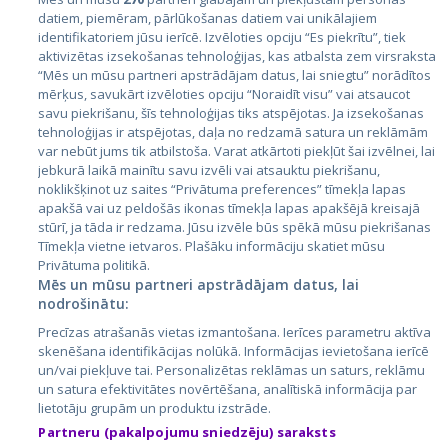
datiem, piemēram, pārlūkošanas datiem vai unikālajiem
identifikatoriem jūsu ierīcē. Izvēloties opciju “Es piekrītu”, tiek
Страны
aktivizētas izsekošanas tehnoloģijas, kas atbalsta zem virsraksta
Эстония
“Mēs un mūsu partneri apstrādājam datus, lai sniegtu” norādītos
mērķus, savukārt izvēloties opciju “Noraidīt visu” vai atsaucot
Латвия
savu piekrišanu, šīs tehnoloģijas tiks atspējotas. Ja izsekošanas
tehnoloģijas ir atspējotas, daļa no redzamā satura un reklāmām
Литва
var nebūt jums tik atbilstoša. Varat atkārtoti piekļūt šai izvēlnei, lai
jebkurā laikā mainītu savu izvēli vai atsauktu piekrišanu,
noklikšķinot uz saites “Privātuma preferences” tīmekļa lapas
apakšā vai uz peldošās ikonas tīmekļa lapas apakšējā kreisajā
stūrī, ja tāda ir redzama. Jūsu izvēle būs spēkā mūsu piekrišanas
Tīmekļa vietne ietvaros. Plašāku informāciju skatiet mūsu
Privātuma politikā.
Mēs un mūsu partneri apstrādājam datus, lai
nodrošinātu:
City24.lv
CVbankas.lt
Precīzas atrašanās vietas izmantošana. Ierīces parametru aktīva
City24.ee
Kainos.lt
skenēšana identifikācijas nolūkā. Informācijas ievietošana ierīcē
un/vai piekļuve tai. Personalizētas reklāmas un saturs, reklāmu
GetaPro.lv
Paslaugos.lt
un satura efektivitātes novērtēšana, analītiskā informācija par
GetaPro.ee
auto24.ee
lietotāju grupām un produktu izstrāde.
Skelbiu.lt
KV.ee
Partneru (pakalpojumu sniedzēju) saraksts
Autoplius.lt
Osta.ee