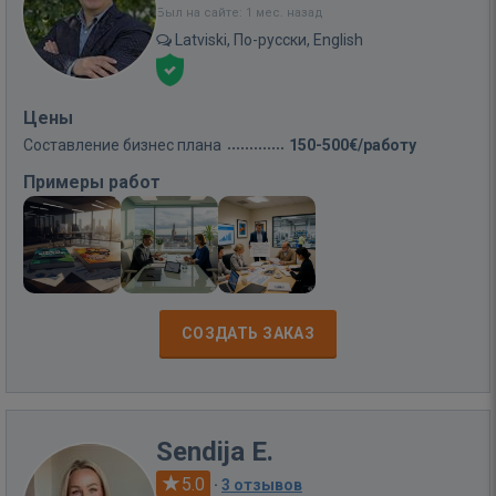
Был на сайте: 1 мес. назад
Latviski, По-русски, English
Цены
Составление бизнес плана
150-500€/работу
Примеры работ
СОЗДАТЬ ЗАКАЗ
Sendija E.
5.0
·
3 отзывов