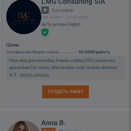
LMG Consulting SIA
·
0 отзывов
Был на сайте: 13 дней назад
По-русски, English
Цены
Составление бизнес плана
50-500€/работу
Pilna cikla grāmatvedība, finanšu vadība (CFO) un biznesa
apmācības Par mums: Mūsu kodolu veido finanšu direktors
ar 2...
читать дальше
СОЗДАТЬ ЗАКАЗ
Anna B.