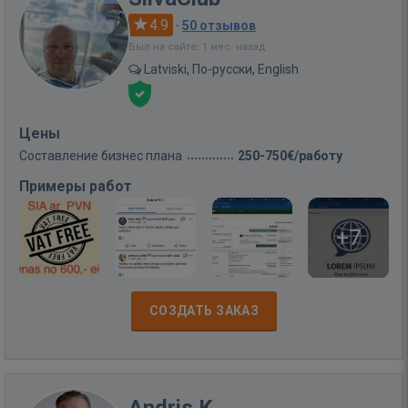
4.9
·
50 отзывов
Был на сайте: 1 мес. назад
Latviski, По-русски, English
Цены
Составление бизнес плана
250-750€/работу
Примеры работ
+7
СОЗДАТЬ ЗАКАЗ
Andris K.