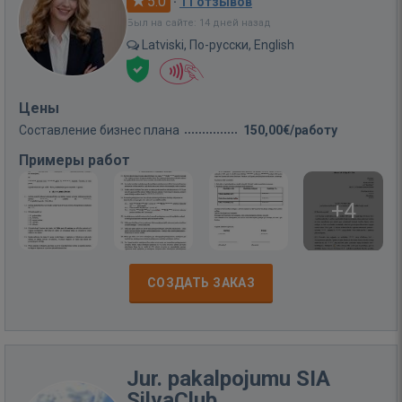
5.0
·
11 отзывов
Был на сайте: 14 дней назад
Latviski, По-русски, English
Цены
Составление бизнес плана
150,00€/работу
Примеры работ
+4
СОЗДАТЬ ЗАКАЗ
Jur. pakalpojumu SIA
SilvaClub