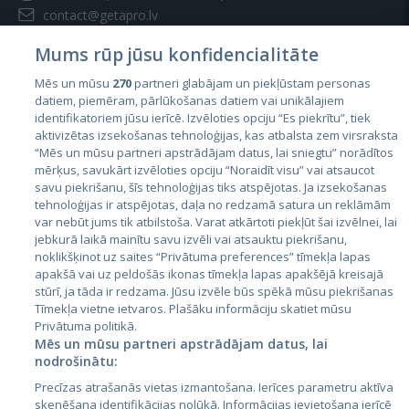
contact@getapro.lv
Mums rūp jūsu konfidencialitāte
Mēs un mūsu
270
partneri glabājam un piekļūstam personas
datiem, piemēram, pārlūkošanas datiem vai unikālajiem
identifikatoriem jūsu ierīcē. Izvēloties opciju “Es piekrītu”, tiek
Страны
aktivizētas izsekošanas tehnoloģijas, kas atbalsta zem virsraksta
Эстония
“Mēs un mūsu partneri apstrādājam datus, lai sniegtu” norādītos
mērķus, savukārt izvēloties opciju “Noraidīt visu” vai atsaucot
Латвия
savu piekrišanu, šīs tehnoloģijas tiks atspējotas. Ja izsekošanas
tehnoloģijas ir atspējotas, daļa no redzamā satura un reklāmām
Литва
var nebūt jums tik atbilstoša. Varat atkārtoti piekļūt šai izvēlnei, lai
jebkurā laikā mainītu savu izvēli vai atsauktu piekrišanu,
noklikšķinot uz saites “Privātuma preferences” tīmekļa lapas
apakšā vai uz peldošās ikonas tīmekļa lapas apakšējā kreisajā
stūrī, ja tāda ir redzama. Jūsu izvēle būs spēkā mūsu piekrišanas
Tīmekļa vietne ietvaros. Plašāku informāciju skatiet mūsu
Privātuma politikā.
Mēs un mūsu partneri apstrādājam datus, lai
nodrošinātu:
City24.lv
CVbankas.lt
Precīzas atrašanās vietas izmantošana. Ierīces parametru aktīva
City24.ee
Kainos.lt
skenēšana identifikācijas nolūkā. Informācijas ievietošana ierīcē