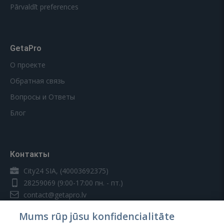
Pārvaldīt preferences
GetaPro
О проекте
Обратная связь
Вопросы и Ответы
Блог
Контакты
City24 SIA, (40003692375)
28259069
(9:00-17:00 пн. - пт.)
contact@getapro.lv
Mums rūp jūsu konfidencialitāte