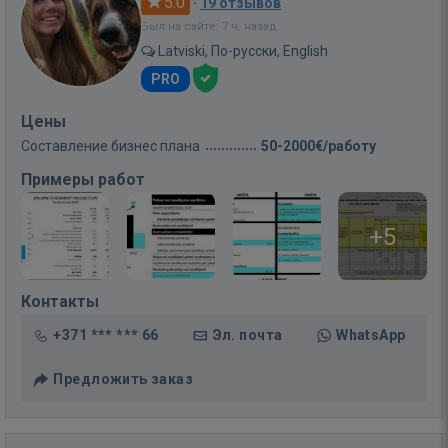
5.0
·
19 отзывов
Был на сайте: 7 ч. назад
Latviski, По-русски, English
PRO
Цены
Составление бизнес плана
50-2000€/работу
Примеры работ
+5
Контакты
+371 *** *** 66
Эл. почта
WhatsApp
Предложить заказ