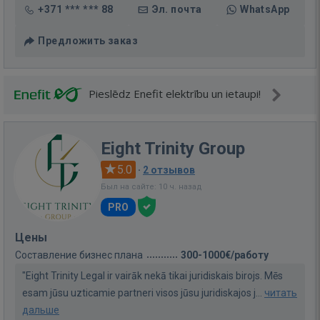
+371 *** *** 88
Эл. почта
WhatsApp
Предложить заказ
Pieslēdz Enefit elektrību un ietaupi!
Eight Trinity Group
5.0
·
2 отзывов
Был на сайте: 10 ч. назад
PRO
Цены
Составление бизнес плана
300-1000€/работу
"Eight Trinity Legal ir vairāk nekā tikai juridiskais birojs. Mēs
esam jūsu uzticamie partneri visos jūsu juridiskajos j...
читать
дальше