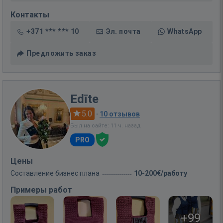
Контакты
+371 *** *** 10
Эл. почта
WhatsApp
Предложить заказ
Edīte
5.0
·
10 отзывов
Был на сайте: 11 ч. назад
PRO
Цены
Составление бизнес плана
10-200€/работу
Примеры работ
+99