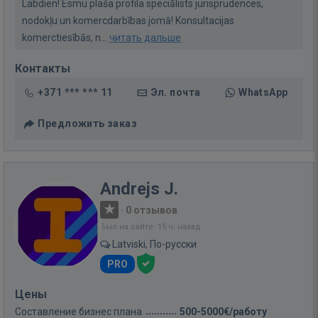
Labdien! Esmu plaša profila speciālists jurisprudences,
nodokļu un komercdarbības jomā! Konsultacijas
komerctiesībās, n...
читать дальше
Контакты
+371 *** *** 11
Эл. почта
WhatsApp
Предложить заказ
Andrejs J.
·
0 отзывов
Был на сайте: 15 ч. назад
Latviski, По-русски
PRO
Цены
Составление бизнес плана
500-5000€/работу