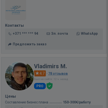
Контакты
+371 *** *** 94
Эл. почта
WhatsApp
Предложить заказ
Vladimirs M.
4.7
·
78 отзывов
Был на сайте: 12 ч. назад
PRO
Цены
Составление бизнес плана
150-300€/работу