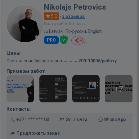
Nikolajs Petrovics
5.0
·
3 отзывов
Был на сайте: 8 ч. назад
Latviski, По-русски, English
PRO
Цены
Составление бизнес плана
200-1000€/работу
Примеры работ
+7
Контакты
+371 *** *** 03
Эл. почта
WhatsApp
Предложить заказ