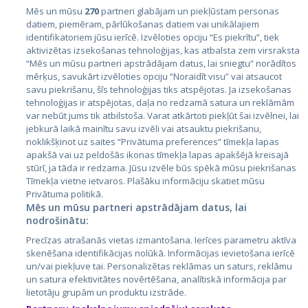
Mēs un mūsu
270
partneri glabājam un piekļūstam personas
datiem, piemēram, pārlūkošanas datiem vai unikālajiem
identifikatoriem jūsu ierīcē. Izvēloties opciju “Es piekrītu”, tiek
Страны
aktivizētas izsekošanas tehnoloģijas, kas atbalsta zem virsraksta
Эстония
“Mēs un mūsu partneri apstrādājam datus, lai sniegtu” norādītos
mērķus, savukārt izvēloties opciju “Noraidīt visu” vai atsaucot
Латвия
savu piekrišanu, šīs tehnoloģijas tiks atspējotas. Ja izsekošanas
tehnoloģijas ir atspējotas, daļa no redzamā satura un reklāmām
Литва
var nebūt jums tik atbilstoša. Varat atkārtoti piekļūt šai izvēlnei, lai
jebkurā laikā mainītu savu izvēli vai atsauktu piekrišanu,
noklikšķinot uz saites “Privātuma preferences” tīmekļa lapas
apakšā vai uz peldošās ikonas tīmekļa lapas apakšējā kreisajā
stūrī, ja tāda ir redzama. Jūsu izvēle būs spēkā mūsu piekrišanas
Tīmekļa vietne ietvaros. Plašāku informāciju skatiet mūsu
Privātuma politikā.
Mēs un mūsu partneri apstrādājam datus, lai
nodrošinātu:
City24.lv
CVbankas.lt
Precīzas atrašanās vietas izmantošana. Ierīces parametru aktīva
City24.ee
Kainos.lt
skenēšana identifikācijas nolūkā. Informācijas ievietošana ierīcē
un/vai piekļuve tai. Personalizētas reklāmas un saturs, reklāmu
GetaPro.lv
Paslaugos.lt
un satura efektivitātes novērtēšana, analītiskā informācija par
GetaPro.ee
auto24.ee
lietotāju grupām un produktu izstrāde.
Skelbiu.lt
KV.ee