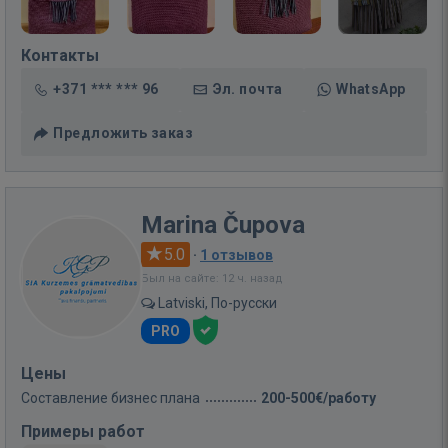
Контакты
+371 *** *** 96
Эл. почта
WhatsApp
Предложить заказ
Marina Čupova
5.0
·
1 отзывов
Был на сайте: 12 ч. назад
Latviski, По-русски
PRO
Цены
Составление бизнес плана
200-500€/работу
Примеры работ