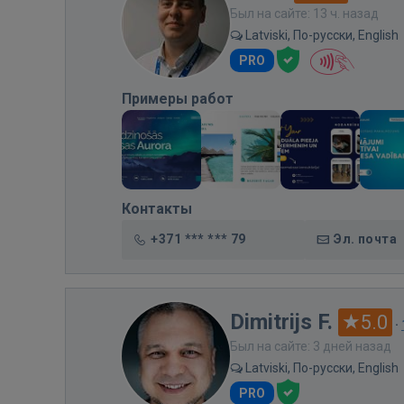
Был на сайте: 13 ч. назад
Latviski, По-русски, English
PRO
Примеры работ
Контакты
+371 *** *** 79
Эл. почта
Dimitrijs F.
5.0
·
Был на сайте: 3 дней назад
Latviski, По-русски, English
PRO