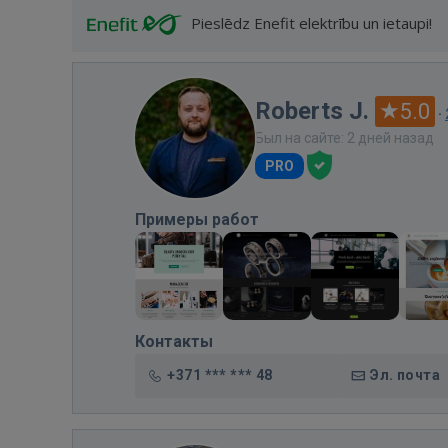
Pieslēdz Enefit elektrību un ietaupi!
Roberts J.
5.0
·
Был на сайте: 2 дней назад
PRO
Примеры работ
Контакты
+371 *** *** 48
Эл. почта