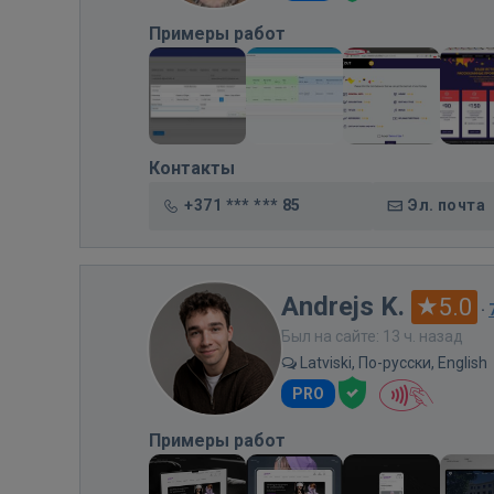
Примеры работ
Контакты
+371 *** *** 85
Эл. почта
Andrejs K.
5.0
·
Был на сайте: 13 ч. назад
Latviski, По-русски, English
PRO
Примеры работ