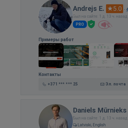
Andrejs E.
5.0
·
Был на сайте: 1 д. 13 ч. назад
PRO
Примеры работ
Контакты
+371 *** *** 25
Эл. почта
Daniels Mūrnieks
Был на сайте: 1 д. 13 ч. назад
Latviski, English