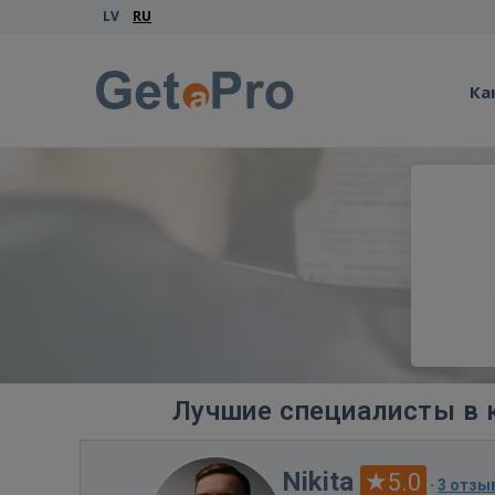
LV
RU
Ка
Лучшие специалисты в к
Nikita
5.0
·
3 отзы