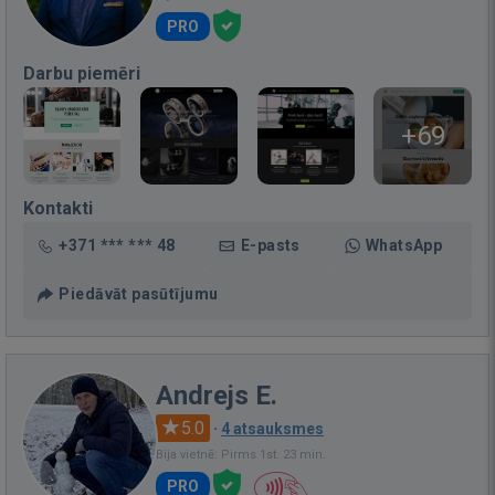
PRO
Darbu piemēri
+69
Kontakti
+371 *** *** 48
E-pasts
WhatsApp
Piedāvāt pasūtījumu
Andrejs E.
5.0
·
4 atsauksmes
Bija vietnē: Pirms 1st. 23 min.
PRO