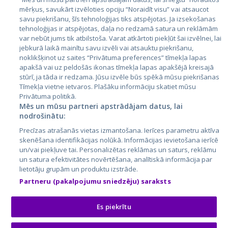
mērķus, savukārt izvēloties opciju “Noraidīt visu” vai atsaucot
Latvija
savu piekrišanu, šīs tehnoloģijas tiks atspējotas. Ja izsekošanas
tehnoloģijas ir atspējotas, daļa no redzamā satura un reklāmām
Lietuva
var nebūt jums tik atbilstoša. Varat atkārtoti piekļūt šai izvēlnei, lai
jebkurā laikā mainītu savu izvēli vai atsauktu piekrišanu,
noklikšķinot uz saites “Privātuma preferences” tīmekļa lapas
apakšā vai uz peldošās ikonas tīmekļa lapas apakšējā kreisajā
stūrī, ja tāda ir redzama. Jūsu izvēle būs spēkā mūsu piekrišanas
Tīmekļa vietne ietvaros. Plašāku informāciju skatiet mūsu
Privātuma politikā.
Mēs un mūsu partneri apstrādājam datus, lai
nodrošinātu:
City24.lv
CVbankas.lt
Precīzas atrašanās vietas izmantošana. Ierīces parametru aktīva
City24.ee
Kainos.lt
skenēšana identifikācijas nolūkā. Informācijas ievietošana ierīcē
un/vai piekļuve tai. Personalizētas reklāmas un saturs, reklāmu
GetaPro.lv
Paslaugos.lt
un satura efektivitātes novērtēšana, analītiskā informācija par
GetaPro.ee
auto24.ee
lietotāju grupām un produktu izstrāde.
Skelbiu.lt
KV.ee
Partneru (pakalpojumu sniedzēju) saraksts
Autoplius.lt
Osta.ee
Aruodas.lt
KuldneBörs.ee
Es piekrītu