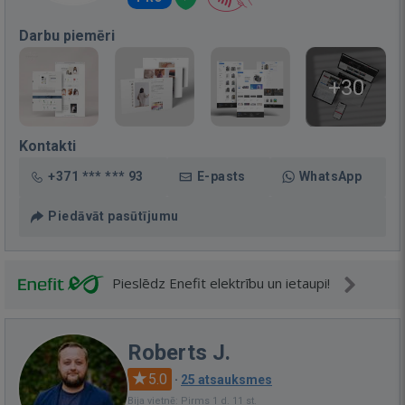
Darbu piemēri
+30
Kontakti
+371 *** *** 93
E-pasts
WhatsApp
Piedāvāt pasūtījumu
Pieslēdz Enefit elektrību un ietaupi!
Roberts J.
5.0
·
25 atsauksmes
Bija vietnē: Pirms 1 d. 11 st.