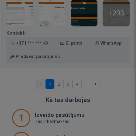
+203
Kontakti
+371 *** *** 43
E-pasts
WhatsApp
Piedāvāt pasūtījumu
...
1
2
3
4
Kā tas darbojas
1
Izveido pasūtījumu
Tas ir bezmaksas