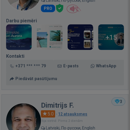
Latviski, По-русски, English
PRO
Darbu piemēri
+15
Kontakti
+371 *** *** 79
E-pasts
WhatsApp
Piedāvāt pasūtījumu
3
Dimitrijs F.
5.0
·
12 atsauksmes
Bija vietnē: Pirms 2 dienām
Latviski, По-русски, English