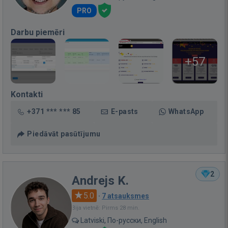
PRO
Darbu piemēri
+57
Kontakti
+371 *** *** 85
E-pasts
WhatsApp
Piedāvāt pasūtījumu
2
Andrejs K.
5.0
·
7 atsauksmes
Bija vietnē: Pirms 28 min.
Latviski, По-русски, English