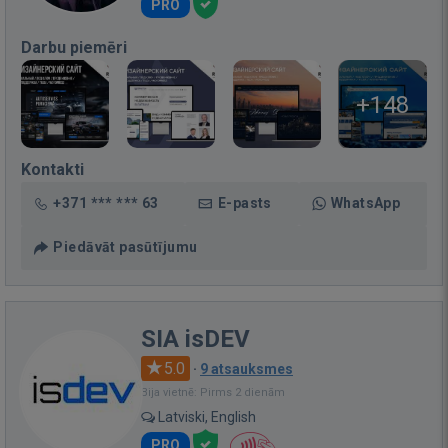
PRO
Darbu piemēri
+148
Kontakti
+371 *** *** 63
E-pasts
WhatsApp
Piedāvāt pasūtījumu
SIA isDEV
5.0
·
9 atsauksmes
Bija vietnē: Pirms 2 dienām
Latviski, English
PRO