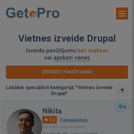
Vietnes izveide Drupal
Izveido pasūtījumu
bez maksas
vai
apskati cenas
IZVEIDOT PASŪTĪJUMU
Labākie speciālisti kategorijā "Vietnes izveide
Drupal"
4
Nikita
5.0
·
3 atsauksmes
Bija vietnē: Pirms 2 dienām