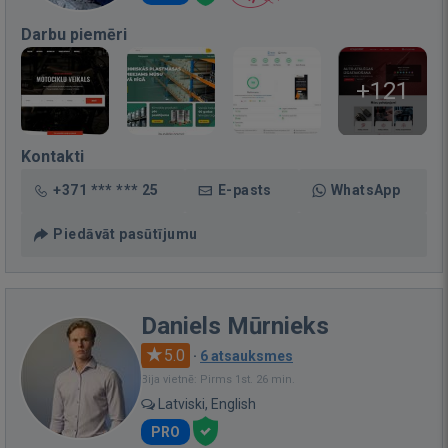
Darbu piemēri
+121
Kontakti
+371 *** *** 25
E-pasts
WhatsApp
Piedāvāt pasūtījumu
Daniels Mūrnieks
5.0
·
6 atsauksmes
Bija vietnē: Pirms 1st. 26 min.
Latviski, English
PRO