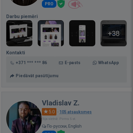
PRO
Darbu piemēri
+38
Kontakti
+371 *** *** 86
E-pasts
WhatsApp
Piedāvāt pasūtījumu
Vladislav Z.
5.0
·
105 atsauksmes
Bija vietnē: Pirms 5 st.
По-русски, English