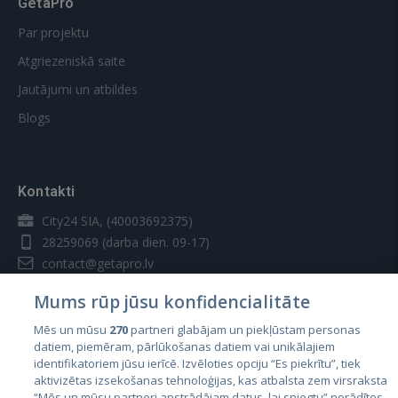
GetaPro
Par projektu
Atgriezeniskā saite
Jautājumi un atbildes
Blogs
Kontakti
City24 SIA, (40003692375)
28259069
(darba dien. 09-17)
contact@getapro.lv
Mums rūp jūsu konfidencialitāte
Mēs un mūsu
270
partneri glabājam un piekļūstam personas
datiem, piemēram, pārlūkošanas datiem vai unikālajiem
identifikatoriem jūsu ierīcē. Izvēloties opciju “Es piekrītu”, tiek
Valstis
aktivizētas izsekošanas tehnoloģijas, kas atbalsta zem virsraksta
Igaunija
“Mēs un mūsu partneri apstrādājam datus, lai sniegtu” norādītos