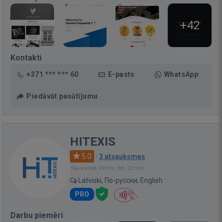
+42
Kontakti
+371 *** *** 60
E-pasts
WhatsApp
Piedāvāt pasūtījumu
HITEXIS
5.0
·
3 atsauksmes
Bija vietnē: Pirms 3st. 22 min.
Latviski, По-русски, English
PRO
Darbu piemēri