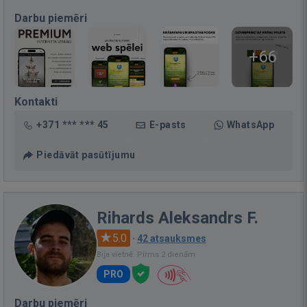
Darbu piemēri
+66
Kontakti
+371 *** *** 45
E-pasts
WhatsApp
Piedāvāt pasūtījumu
Rihards Aleksandrs F.
5.0
·
42 atsauksmes
Bija vietnē: Pirms 2 dienām
PRO
Darbu piemēri