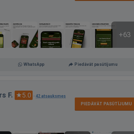
+63
WhatsApp
Piedāvāt pasūtījumu
s F.
5.0
·
42 atsauksmes
PIEDĀVĀT PASŪTĪJUMU