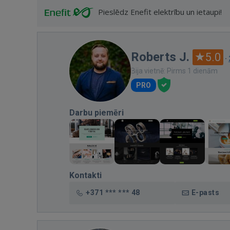
Pieslēdz Enefit elektrību un ietaupi!
Roberts J.
5.0
·
Bija vietnē: Pirms 1 dienām
PRO
Darbu piemēri
Kontakti
+371 *** *** 48
E-pasts