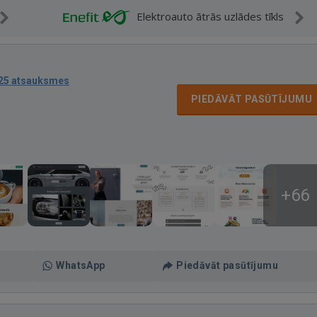
Elektroauto ātrās uzlādes tīkls
25 atsauksmes
PIEDĀVĀT PASŪTĪJUMU
+66
WhatsApp
Piedāvāt pasūtījumu