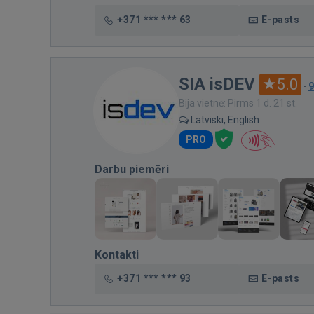
+371 *** *** 63
E-pasts
SIA isDEV
5.0
·
9
Bija vietnē: Pirms 1 d. 21 st.
Latviski, English
PRO
Darbu piemēri
Kontakti
+371 *** *** 93
E-pasts