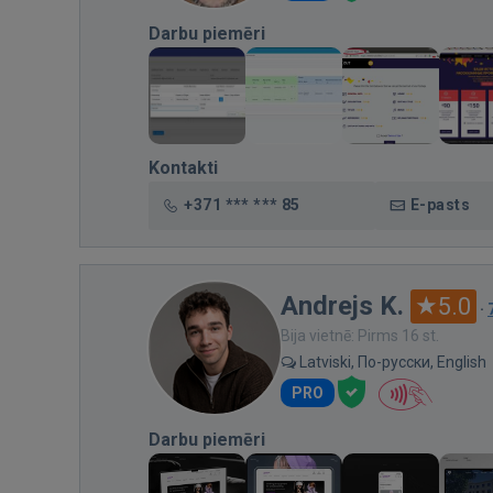
Darbu piemēri
Kontakti
+371 *** *** 85
E-pasts
Andrejs K.
5.0
·
Bija vietnē: Pirms 16 st.
Latviski, По-русски, English
PRO
Darbu piemēri