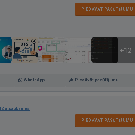
PIEDĀVĀT PASŪTĪJUMU
+12
WhatsApp
Piedāvāt pasūtījumu
12 atsauksmes
PIEDĀVĀT PASŪTĪJUMU