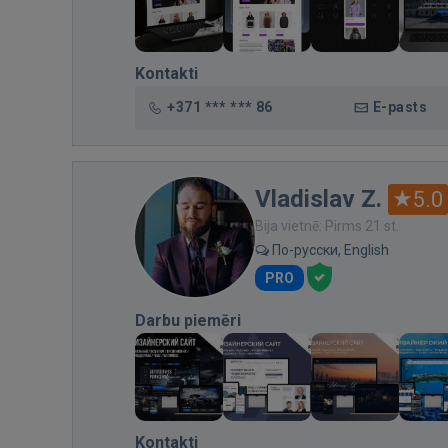
Kontakti
+371 *** *** 86
E-pasts
Vladislav Z.
5.0
Bija vietnē: Pirms 21 st.
По-русски, English
PRO
Darbu piemēri
Kontakti