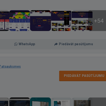
+54
WhatsApp
Piedāvāt pasūtījumu
7 atsauksmes
PIEDĀVĀT PASŪTĪJUMU