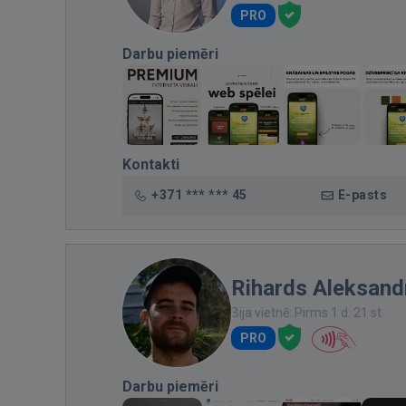
PRO
Darbu piemēri
Kontakti
+371 *** *** 45
E-pasts
Rihards Aleksandr
Bija vietnē: Pirms 1 d. 21 st.
PRO
Darbu piemēri