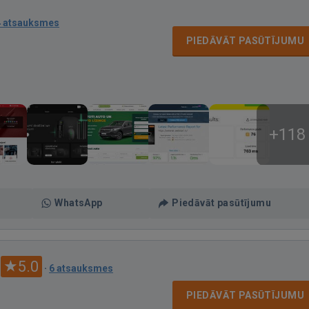
4 atsauksmes
PIEDĀVĀT PASŪTĪJUMU
+118
WhatsApp
Piedāvāt pasūtījumu
5.0
·
6 atsauksmes
PIEDĀVĀT PASŪTĪJUMU