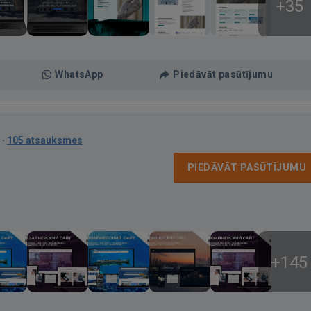
+35
WhatsApp
Piedāvāt pasūtījumu
·
105 atsauksmes
PIEDĀVĀT PASŪTĪJUMU
+145