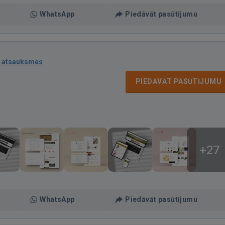
WhatsApp
Piedāvāt pasūtījumu
 atsauksmes
PIEDĀVĀT PASŪTĪJUMU
+27
WhatsApp
Piedāvāt pasūtījumu