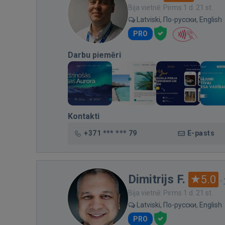
Bija vietnē: Pirms 1 d. 21 st.
Latviski, По-русски, English
PRO
Darbu piemēri
Kontakti
+371 *** *** 79
E-pasts
Dimitrijs F.
5.0
·
Bija vietnē: Pirms 1 d. 21 st.
Latviski, По-русски, English
PRO