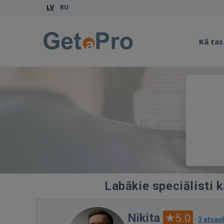
LV
RU
Kā tas
Labākie speciālisti 
Nikita
5.0
·
3 atsa