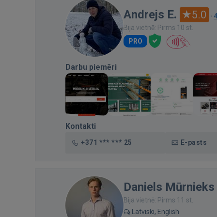
Andrejs E.
5.0
·
Bija vietnē: Pirms 10 st.
PRO
Darbu piemēri
Kontakti
+371 *** *** 25
E-pasts
Daniels Mūrnieks
Bija vietnē: Pirms 11 st.
Latviski, English