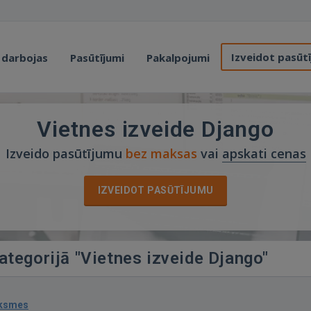
Izveidot pasūt
 darbojas
Pasūtījumi
Pakalpojumi
Vietnes izveide Django
Izveido pasūtījumu
bez maksas
vai
apskati cenas
IZVEIDOT PASŪTĪJUMU
kategorijā "Vietnes izveide Django"
uksmes