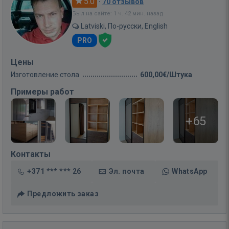
5.0
·
70 отзывов
Был на сайте: 1 ч. 42 мин. назад
Latviski, По-русски, English
PRO
Цены
Изготовление стола
600,00€/Штука
Примеры работ
+65
Контакты
+371 *** *** 26
Эл. почта
WhatsApp
Предложить заказ