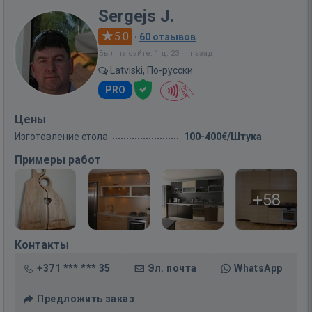
Sergejs J.
5.0
·
60 отзывов
Был на сайте: 1 д. 23 ч. назад
Latviski, По-русски
PRO
Цены
Изготовление стола
100-400€/Штука
Примеры работ
+58
Контакты
+371 *** *** 35
Эл. почта
WhatsApp
Предложить заказ