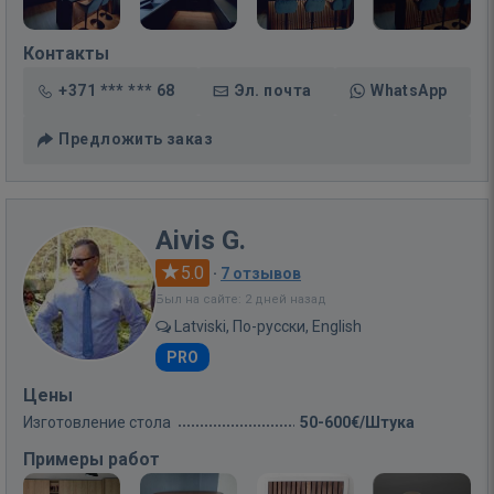
Контакты
+371 *** *** 68
Эл. почта
WhatsApp
Предложить заказ
Aivis G.
5.0
·
7 отзывов
Был на сайте: 2 дней назад
Latviski, По-русски, English
PRO
Цены
Изготовление стола
50-600€/Штука
Примеры работ