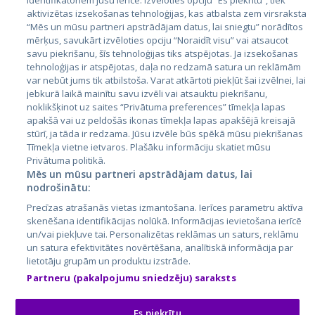
identifikatoriem jūsu ierīcē. Izvēloties opciju “Es piekrītu”, tiek
Страны
aktivizētas izsekošanas tehnoloģijas, kas atbalsta zem virsraksta
Эстония
“Mēs un mūsu partneri apstrādājam datus, lai sniegtu” norādītos
mērķus, savukārt izvēloties opciju “Noraidīt visu” vai atsaucot
Латвия
savu piekrišanu, šīs tehnoloģijas tiks atspējotas. Ja izsekošanas
tehnoloģijas ir atspējotas, daļa no redzamā satura un reklāmām
Литва
var nebūt jums tik atbilstoša. Varat atkārtoti piekļūt šai izvēlnei, lai
jebkurā laikā mainītu savu izvēli vai atsauktu piekrišanu,
noklikšķinot uz saites “Privātuma preferences” tīmekļa lapas
apakšā vai uz peldošās ikonas tīmekļa lapas apakšējā kreisajā
stūrī, ja tāda ir redzama. Jūsu izvēle būs spēkā mūsu piekrišanas
Tīmekļa vietne ietvaros. Plašāku informāciju skatiet mūsu
Privātuma politikā.
Mēs un mūsu partneri apstrādājam datus, lai
nodrošinātu:
City24.lv
CVbankas.lt
Precīzas atrašanās vietas izmantošana. Ierīces parametru aktīva
City24.ee
Kainos.lt
skenēšana identifikācijas nolūkā. Informācijas ievietošana ierīcē
un/vai piekļuve tai. Personalizētas reklāmas un saturs, reklāmu
GetaPro.lv
Paslaugos.lt
un satura efektivitātes novērtēšana, analītiskā informācija par
GetaPro.ee
auto24.ee
lietotāju grupām un produktu izstrāde.
Skelbiu.lt
KV.ee
Partneru (pakalpojumu sniedzēju) saraksts
Autoplius.lt
Osta.ee
Aruodas.lt
KuldneBörs.ee
Es piekrītu