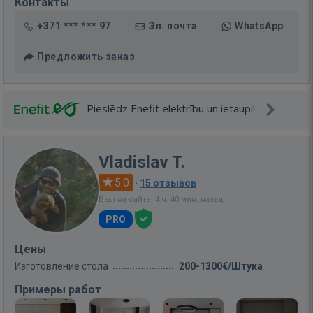
Контакты
+371 *** *** 97
Эл. почта
WhatsApp
Предложить заказ
Pieslēdz Enefit elektrību un ietaupi!
Vladislav T.
5.0
·
15 отзывов
Был на сайте: 4 ч. 40 мин. назад
PRO
Цены
Изготовление стола
200-1300€/Штука
Примеры работ