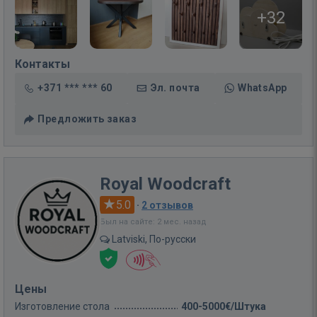
+32
Контакты
+371 *** *** 60
Эл. почта
WhatsApp
Предложить заказ
Royal Woodcraft
5.0
·
2 отзывов
Был на сайте: 2 мес. назад
Latviski, По-русски
Цены
Изготовление стола
400-5000€/Штука