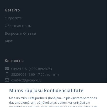
GetaPro
О проекте
Обратная связь
Вопросы и Ответы
Блог
Контакты
City24 SIA, (40003692375)
28259069
(9:00-17:00 пн. - пт.)
contact@getapro.lv
Mums rūp jūsu konfidencialitāte
Mēs un mūsu
270
partneri glabājam un piekļūstam personas
datiem, piemēram, pārlūkošanas datiem vai unikālajiem