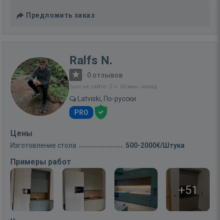
Предложить заказ
Ralfs N.
·
0 отзывов
Был на сайте: 2 ч. 50 мин. назад
Latviski, По-русски
PRO
Цены
Изготовление стола
500-2000€/Штука
Примеры работ
+51