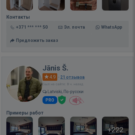
Контакты
+371 *** *** 50
Эл. почта
WhatsApp
Предложить заказ
Jānis Š.
4.9
·
21 отзывов
Был на сайте: 8 ч. назад
Latviski, По-русски
PRO
Примеры работ
+222