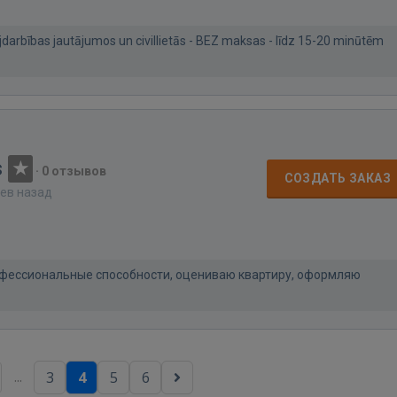
darbības jautājumos un civillietās - BEZ maksas - līdz 15-20 minūtēm
s
·
0 отзывов
СОЗДАТЬ ЗАКАЗ
цев назад
рофессиональные способности, оцениваю квартиру, оформляю
...
3
4
5
6