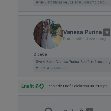
Ar lielu atbildības sajūtu izdaru darāmo darbu
Vanesa Puriņa
Был на сайте: 3 мес. назад
О себе
Sveiki. Esmu Vanesa Puriņa. Šobrīd mācos par g
A...
читать дальше
Pieslēdz Enefit elektrību un ietaupi!