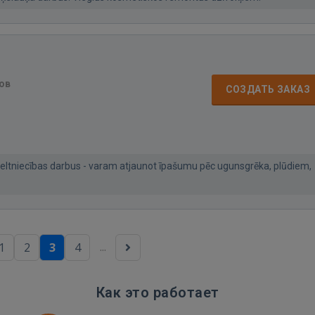
ов
СОЗДАТЬ ЗАКАЗ
eltniecības darbus - varam atjaunot īpašumu pēc ugunsgrēka, plūdiem,
...
1
2
3
4
Как это работает