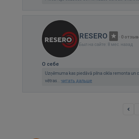
RESERO
·
0 отзыв
Был на сайте: 8 мес. назад
О себе
Uzņēmuma kas piedāvā pilna cikla remonta un c
vētras...
читать дальше