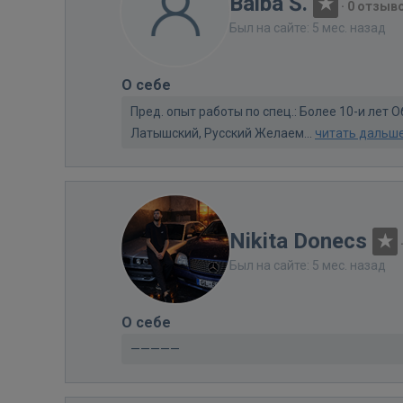
Baiba Š.
·
0 отзыв
Был на сайте: 5 мес. назад
О себе
Пред. опыт работы по спец.: Более 10-и лет
Латышский, Русский Желаем...
читать дальш
Nikita Donecs
Был на сайте: 5 мес. назад
О себе
—————