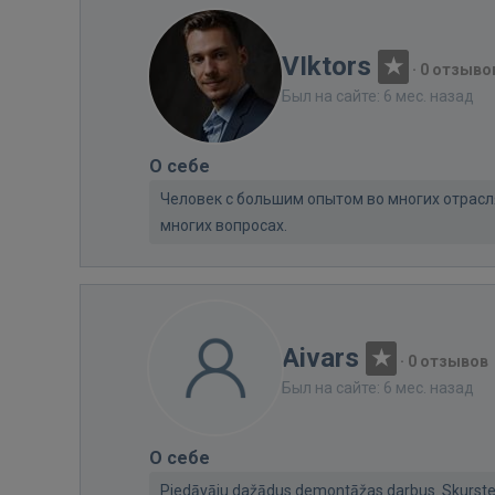
VIktors
·
0 отзыво
Был на сайте: 6 мес. назад
О себе
Человек с большим опытом во многих отрасля
многих вопросах.
Aivars
·
0 отзывов
Был на сайте: 6 мес. назад
О себе
Piedāvāju dažādus demontāžas darbus. Skurste