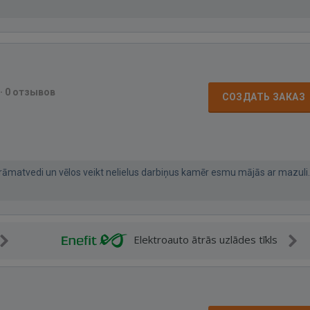
·
0 отзывов
СОЗДАТЬ ЗАКАЗ
rāmatvedi un vēlos veikt nelielus darbiņus kamēr esmu mājās ar mazuli.
Elektroauto ātrās uzlādes tīkls