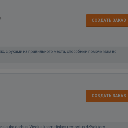
в
СОЗДАТЬ ЗАКАЗ
х, с руками из правильного места, способный помочь Вам во
СОЗДАТЬ ЗАКАЗ
ņslauķa darbus. Vieglus kosmetiskos remontus dzīvokļiem.