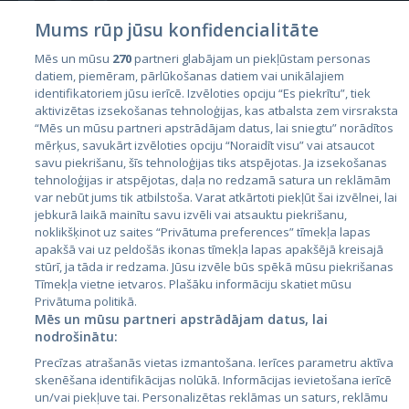
Mums rūp jūsu konfidencialitāte
Mēs un mūsu
270
partneri glabājam un piekļūstam personas
datiem, piemēram, pārlūkošanas datiem vai unikālajiem
Страны
identifikatoriem jūsu ierīcē. Izvēloties opciju “Es piekrītu”, tiek
aktivizētas izsekošanas tehnoloģijas, kas atbalsta zem virsraksta
Эстония
“Mēs un mūsu partneri apstrādājam datus, lai sniegtu” norādītos
Латвия
mērķus, savukārt izvēloties opciju “Noraidīt visu” vai atsaucot
savu piekrišanu, šīs tehnoloģijas tiks atspējotas. Ja izsekošanas
Литва
tehnoloģijas ir atspējotas, daļa no redzamā satura un reklāmām
var nebūt jums tik atbilstoša. Varat atkārtoti piekļūt šai izvēlnei, lai
jebkurā laikā mainītu savu izvēli vai atsauktu piekrišanu,
noklikšķinot uz saites “Privātuma preferences” tīmekļa lapas
apakšā vai uz peldošās ikonas tīmekļa lapas apakšējā kreisajā
stūrī, ja tāda ir redzama. Jūsu izvēle būs spēkā mūsu piekrišanas
Tīmekļa vietne ietvaros. Plašāku informāciju skatiet mūsu
Privātuma politikā.
Mēs un mūsu partneri apstrādājam datus, lai
nodrošinātu:
City24.lv
CVbankas.lt
Precīzas atrašanās vietas izmantošana. Ierīces parametru aktīva
City24.ee
Kainos.lt
skenēšana identifikācijas nolūkā. Informācijas ievietošana ierīcē
GetaPro.lv
Paslaugos.lt
un/vai piekļuve tai. Personalizētas reklāmas un saturs, reklāmu