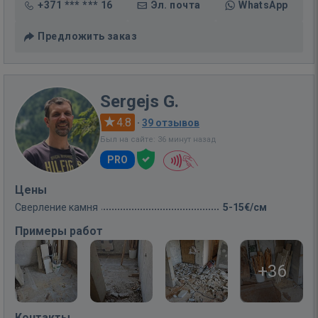
+371 *** *** 16
Эл. почта
WhatsApp
Предложить заказ
Sergejs G.
4.8
·
39 отзывов
Был на сайте: 36 минут назад
PRO
Цены
Сверление камня
5-15€/см
Примеры работ
+36
Контакты