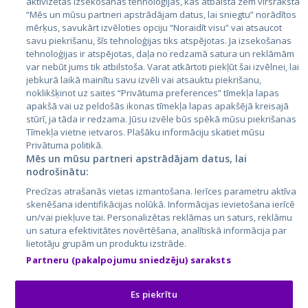
aktivizētas izsekošanas tehnoloģijas, kas atbalsta zem virsraksta
Эстония
“Mēs un mūsu partneri apstrādājam datus, lai sniegtu” norādītos
mērķus, savukārt izvēloties opciju “Noraidīt visu” vai atsaucot
Латвия
savu piekrišanu, šīs tehnoloģijas tiks atspējotas. Ja izsekošanas
tehnoloģijas ir atspējotas, daļa no redzamā satura un reklāmām
Литва
var nebūt jums tik atbilstoša. Varat atkārtoti piekļūt šai izvēlnei, lai
jebkurā laikā mainītu savu izvēli vai atsauktu piekrišanu,
noklikšķinot uz saites “Privātuma preferences” tīmekļa lapas
apakšā vai uz peldošās ikonas tīmekļa lapas apakšējā kreisajā
stūrī, ja tāda ir redzama. Jūsu izvēle būs spēkā mūsu piekrišanas
Tīmekļa vietne ietvaros. Plašāku informāciju skatiet mūsu
Privātuma politikā.
Mēs un mūsu partneri apstrādājam datus, lai
nodrošinātu:
City24.lv
CVbankas.lt
Precīzas atrašanās vietas izmantošana. Ierīces parametru aktīva
City24.ee
Kainos.lt
skenēšana identifikācijas nolūkā. Informācijas ievietošana ierīcē
un/vai piekļuve tai. Personalizētas reklāmas un saturs, reklāmu
GetaPro.lv
Paslaugos.lt
un satura efektivitātes novērtēšana, analītiskā informācija par
GetaPro.ee
auto24.ee
lietotāju grupām un produktu izstrāde.
Skelbiu.lt
KV.ee
Partneru (pakalpojumu sniedzēju) saraksts
Autoplius.lt
Osta.ee
Aruodas.lt
KuldneBörs.ee
Es piekrītu