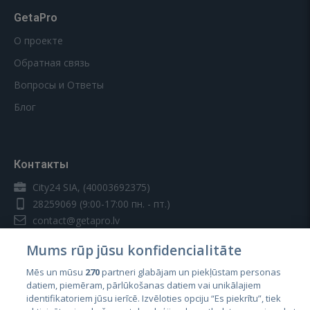
GetaPro
О проекте
Обратная связь
Вопросы и Ответы
Блог
Контакты
City24 SIA, (40003692375)
28259069
(9:00-17:00 пн. - пт.)
contact@getapro.lv
Mums rūp jūsu konfidencialitāte
Mēs un mūsu
270
partneri glabājam un piekļūstam personas
datiem, piemēram, pārlūkošanas datiem vai unikālajiem
identifikatoriem jūsu ierīcē. Izvēloties opciju “Es piekrītu”, tiek
Страны