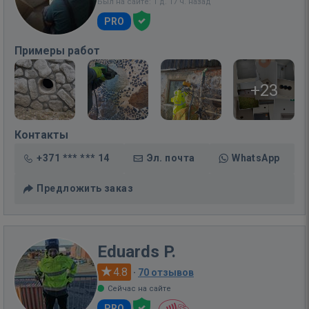
Был на сайте: 1 д. 17 ч. назад
PRO
Примеры работ
+23
Контакты
+371 *** *** 14
Эл. почта
WhatsApp
Предложить заказ
Eduards P.
4.8
·
70 отзывов
Сейчас на сайте
PRO