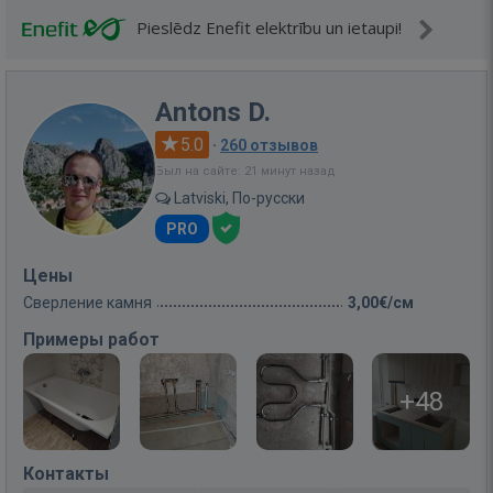
Pieslēdz Enefit elektrību un ietaupi!
Antons D.
5.0
·
260 отзывов
Был на сайте: 21 минут назад
Latviski, По-русски
PRO
Цены
Сверление камня
3,00€/см
Примеры работ
+48
Контакты