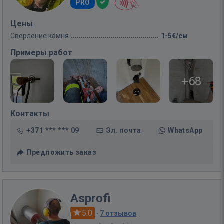
PRO
Цены
Сверление камня
1-5€/см
Примеры работ
+68
Контакты
+371 *** *** 09
Эл. почта
WhatsApp
Предложить заказ
Asprofi
5.0
·
7 отзывов