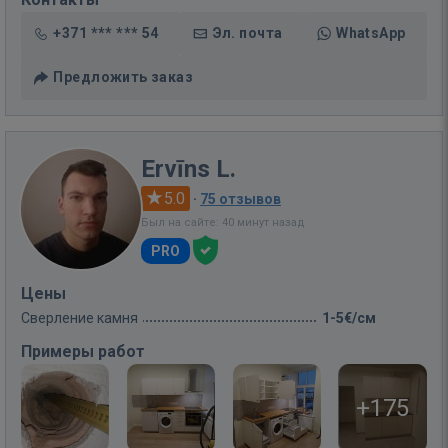
+371 *** *** 54
Эл. почта
WhatsApp
Предложить заказ
Ervīns L.
5.0
·
75 отзывов
Был на сайте: 40 минут назад
PRO
Цены
Сверление камня
1-5€/см
Примеры работ
+175