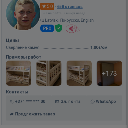
5.0
·
658 отзывов
Был на сайте: 9 минут назад
Latviski, По-русски, English
PRO
Цены
Сверление камня
1,00€/см
Примеры работ
+173
Контакты
+371 *** *** 00
Эл. почта
WhatsApp
Предложить заказ