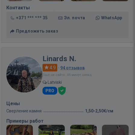
Контакты
+371 *** *** 35
Эл. почта
WhatsApp
Предложить заказ
Linards N.
4.9
·
94 отзывов
Был на сайте: 45 минут назад
Latviski
PRO
Цены
Сверление камня
1,50-2,50€/см
Примеры работ