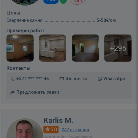
Цены
Сверление камня
5-50€/см
Примеры работ
+296
Контакты
+371 *** *** 46
Эл. почта
WhatsApp
Предложить заказ
Karlis M.
5.0
·
247 отзывов
Был на сайте: 5 минут назад