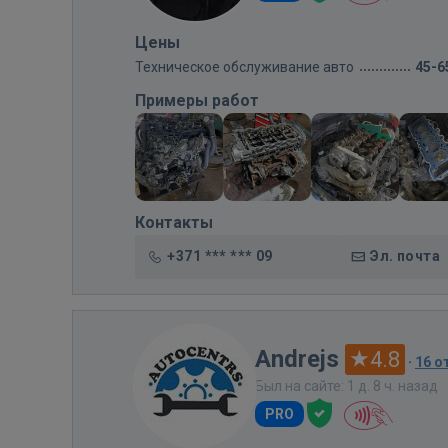
Цены
Техническое обслуживание авто
45-6
Примеры работ
Контакты
+371 *** *** 09
Эл. почта
Andrejs
4.8
·
16 о
Был на сайте: 1 д. 8 ч. назад
PRO