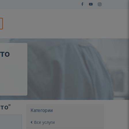
то
то"
Категории
Все услуги