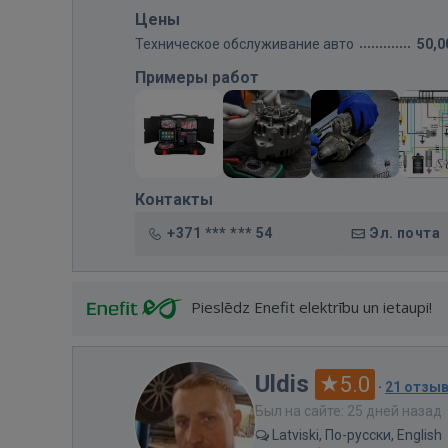
Цены
Техническое обслуживание авто
50,0
Примеры работ
Контакты
+371 *** *** 54
Эл. почта
Pieslēdz Enefit elektrību un ietaupi!
Uldis
5.0
·
21 отзы
Был на сайте: 25 дней назад
Latviski, По-русски, English