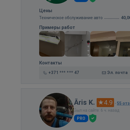
Цены
Техническое обслуживание авто
40,0
Примеры работ
Контакты
+371 *** *** 47
Эл. почта
Āris K.
4.9
·
55 от
Был на сайте: 6 ч. назад
PRO