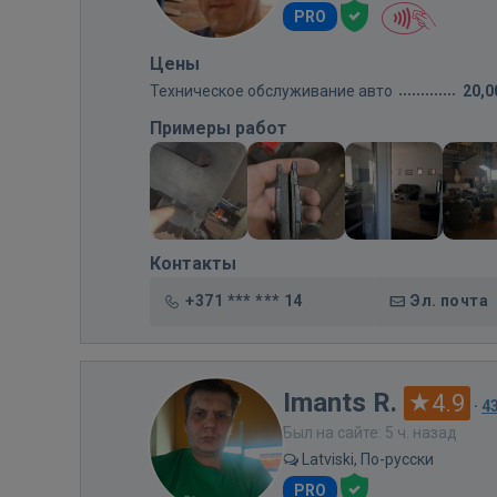
PRO
Цены
Техническое обслуживание авто
20,0
Примеры работ
Контакты
+371 *** *** 14
Эл. почта
Imants R.
4.9
·
4
Был на сайте: 5 ч. назад
Latviski, По-русски
PRO