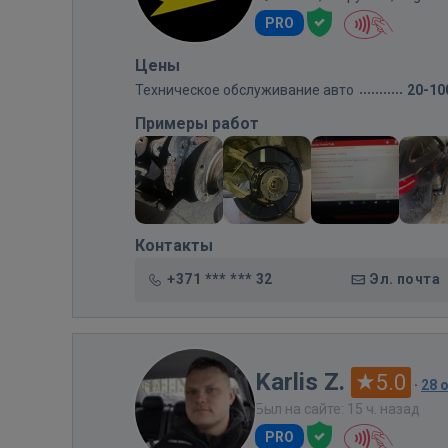
PRO
Цены
Техническое обслуживание авто
20-10
Примеры работ
Контакты
+371 *** *** 32
Эл. почта
Karlis Z.
5.0
·
28 
Был на сайте: 15 ч. назад
PRO