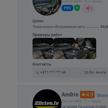
Был на сайте: 16 ч. назад
PRO
Цены
Техническое обслуживание авто
50,0
Примеры работ
Контакты
+371 *** *** 66
Эл. почта
Andris
4.9
·
30 от
Был на сайте: 11 ч. назад
Latviski, По-русски, English