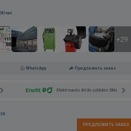
0€/час
+29
WhatsApp
Предложить заказ
Elektroauto ātrās uzlādes tīkls
вов
ПРЕДЛОЖИТЬ ЗАКАЗ