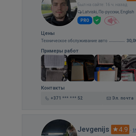
Был на сайте: 16 ч. назад
Latviski, По-русски, English
PRO
Цены
Техническое обслуживание авто
30,0
Примеры работ
Контакты
+371 *** *** 52
Эл. почта
Jevgenijs
4.9
·
1