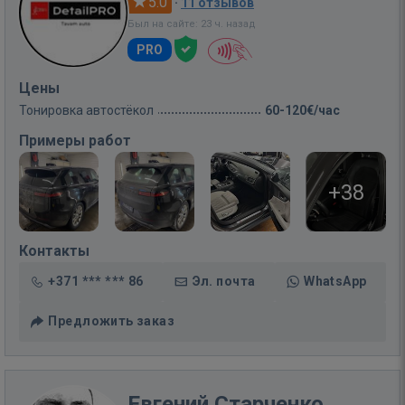
5.0
·
11 отзывов
Был на сайте: 23 ч. назад
PRO
Цены
Тонировка автостёкол
60-120€/час
Примеры работ
+38
Контакты
+371 *** *** 86
Эл. почта
WhatsApp
Предложить заказ
Евгений Старченко