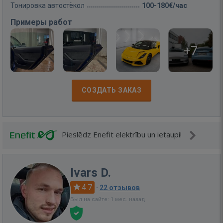
Тонировка автостёкол
100-180€/час
Примеры работ
+7
СОЗДАТЬ ЗАКАЗ
Pieslēdz Enefit elektrību un ietaupi!
Ivars D.
4.7
·
22 отзывов
Был на сайте: 1 мес. назад