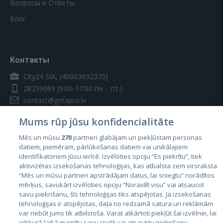
Вопросы и Ответы
Блог
Контакты
City24 SIA, (40003692375)
28259069
(9:00-17:00 пн. - пт.)
contact@getapro.lv
Mums rūp jūsu konfidencialitāte
Mēs un mūsu
270
partneri glabājam un piekļūstam personas
datiem, piemēram, pārlūkošanas datiem vai unikālajiem
identifikatoriem jūsu ierīcē. Izvēloties opciju “Es piekrītu”, tiek
Страны
aktivizētas izsekošanas tehnoloģijas, kas atbalsta zem virsraksta
Эстония
“Mēs un mūsu partneri apstrādājam datus, lai sniegtu” norādītos
mērķus, savukārt izvēloties opciju “Noraidīt visu” vai atsaucot
Латвия
savu piekrišanu, šīs tehnoloģijas tiks atspējotas. Ja izsekošanas
tehnoloģijas ir atspējotas, daļa no redzamā satura un reklāmām
Литва
var nebūt jums tik atbilstoša. Varat atkārtoti piekļūt šai izvēlnei, lai
jebkurā laikā mainītu savu izvēli vai atsauktu piekrišanu,