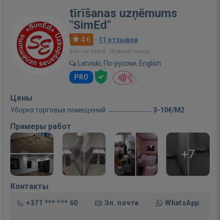
tīrīšanas uzņēmums
"SimEd"
4.6
·
11 отзывов
Был на сайте: 18 минут назад
Latviski, По-русски, English
PRO
Цены
Уборка торговых помещений
3-10€/M2
Примеры работ
+7
Контакты
+371 *** *** 60
Эл. почта
WhatsApp