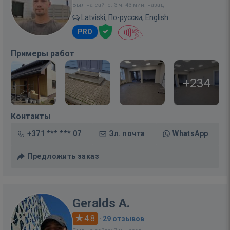
Был на сайте: 3 ч. 43 мин. назад
Latviski, По-русски, English
PRO
Примеры работ
+234
Контакты
+371 *** *** 07
Эл. почта
WhatsApp
Предложить заказ
Geralds A.
4.8
·
29 отзывов