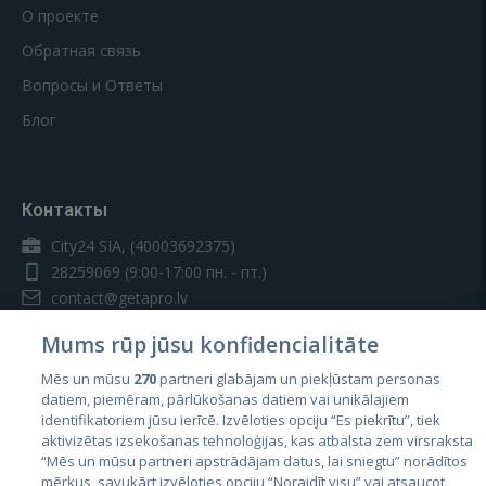
О проекте
Обратная связь
Вопросы и Ответы
Блог
Контакты
City24 SIA, (40003692375)
28259069
(9:00-17:00 пн. - пт.)
contact@getapro.lv
Mums rūp jūsu konfidencialitāte
Mēs un mūsu
270
partneri glabājam un piekļūstam personas
datiem, piemēram, pārlūkošanas datiem vai unikālajiem
identifikatoriem jūsu ierīcē. Izvēloties opciju “Es piekrītu”, tiek
Страны
aktivizētas izsekošanas tehnoloģijas, kas atbalsta zem virsraksta
Эстония
“Mēs un mūsu partneri apstrādājam datus, lai sniegtu” norādītos
mērķus, savukārt izvēloties opciju “Noraidīt visu” vai atsaucot