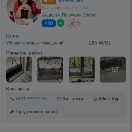
4.9
·
49 отзывов
Был на сайте: 1 д. 2 ч. назад
Latviski, По-русски, English
PRO
Цены
Уборка торговых помещений
2,50-4€/M2
Примеры работ
+65
Контакты
+371 *** *** 74
Эл. почта
WhatsApp
Предложить заказ