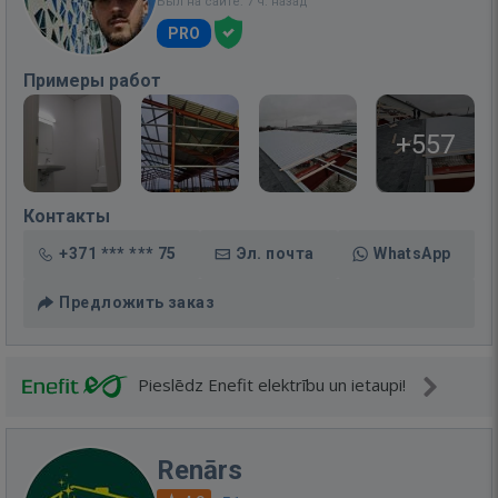
Был на сайте: 7 ч. назад
PRO
Примеры работ
+557
Контакты
+371 *** *** 75
Эл. почта
WhatsApp
Предложить заказ
Pieslēdz Enefit elektrību un ietaupi!
Renārs