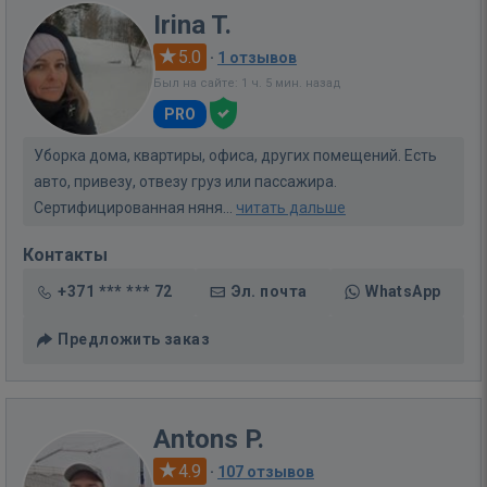
Irina T.
5.0
·
1 отзывов
Был на сайте: 1 ч. 5 мин. назад
PRO
Уборка дома, квартиры, офиса, других помещений. Есть
авто, привезу, отвезу груз или пассажира.
Сертифицированная няня...
читать дальше
Контакты
+371 *** *** 72
Эл. почта
WhatsApp
Предложить заказ
Antons P.
4.9
·
107 отзывов