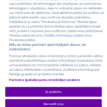
Латвия
savu piekrišanu, šīs tehnoloģijas tiks atspējotas. Ja izsekošanas
tehnoloģijas ir atspējotas, daļa no redzamā satura un reklāmām
Литва
var nebūt jums tik atbilstoša. Varat atkārtoti piekļūt šai izvēlnei, lai
jebkurā laikā mainītu savu izvēli vai atsauktu piekrišanu,
noklikšķinot uz saites “Privātuma preferences” tīmekļa lapas
apakšā vai uz peldošās ikonas tīmekļa lapas apakšējā kreisajā
stūrī, ja tāda ir redzama. Jūsu izvēle būs spēkā mūsu piekrišanas
Tīmekļa vietne ietvaros. Plašāku informāciju skatiet mūsu
Privātuma politikā.
Mēs un mūsu partneri apstrādājam datus, lai
nodrošinātu:
City24.lv
CVbankas.lt
Precīzas atrašanās vietas izmantošana. Ierīces parametru aktīva
City24.ee
Kainos.lt
skenēšana identifikācijas nolūkā. Informācijas ievietošana ierīcē
un/vai piekļuve tai. Personalizētas reklāmas un saturs, reklāmu
GetaPro.lv
Paslaugos.lt
un satura efektivitātes novērtēšana, analītiskā informācija par
GetaPro.ee
auto24.ee
lietotāju grupām un produktu izstrāde.
Skelbiu.lt
KV.ee
Partneru (pakalpojumu sniedzēju) saraksts
Autoplius.lt
Osta.ee
Aruodas.lt
KuldneBörs.ee
Es piekrītu
Noraidīt visu