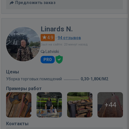
Предложить заказ
Linards N.
4.9
·
94 отзывов
Был на сайте: 23 минут назад
Latviski
PRO
Цены
Уборка торговых помещений
0,30-1,80€/M2
Примеры работ
+44
Контакты