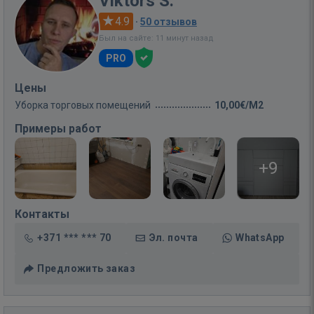
Viktors S.
4.9
·
50 отзывов
Был на сайте: 11 минут назад
PRO
Цены
Уборка торговых помещений
10,00€/M2
Примеры работ
+9
Контакты
+371 *** *** 70
Эл. почта
WhatsApp
Предложить заказ