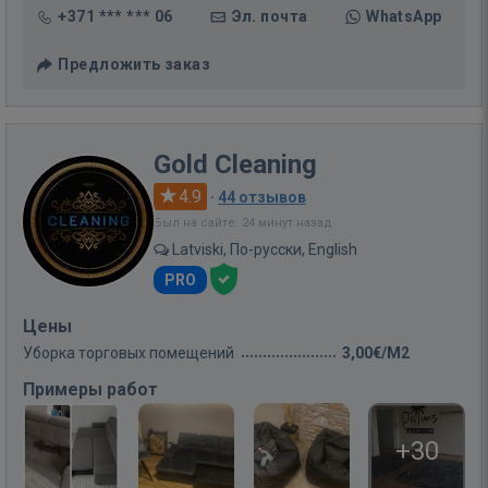
+371 *** *** 06
Эл. почта
WhatsApp
Предложить заказ
Gold Cleaning
4.9
·
44 отзывов
Был на сайте: 24 минут назад
Latviski, По-русски, English
PRO
Цены
Уборка торговых помещений
3,00€/M2
Примеры работ
+30