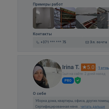
Примеры работ
Контакты
+371 *** *** 75
Эл. почта
Irina T.
5.0
·
1 отз
Был на сайте: 2 дней назад
PRO
О себе
Уборка дома, квартиры, офиса, других помеще
Сертифицированная няня...
читать дальше