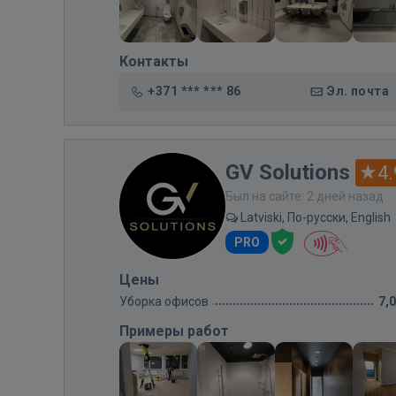
Контакты
+371 *** *** 86
Эл. почта
GV Solutions
4.
Был на сайте: 2 дней назад
Latviski, По-русски, English
PRO
Цены
Уборка офисов
7,
Примеры работ