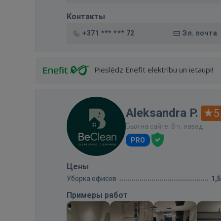
Контакты
+371 *** *** 72
Эл. почта
Pieslēdz Enefit elektrību un ietaupi!
Aleksandra P.
5
Был на сайте: 8 ч. назад
PRO
Цены
Уборка офисов
1,
Примеры работ