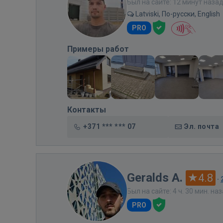
Был на сайте: 12 минут наза
Latviski, По-русски, English
PRO
Примеры работ
Контакты
+371 *** *** 07
Эл. почта
Geralds A.
4.8
·
Был на сайте: 4 ч. 30 мин. на
PRO