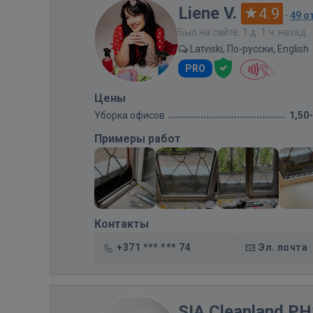
Liene V.
4.9
·
49 о
Был на сайте: 1 д. 1 ч. назад
Latviski, По-русски, English
PRO
Цены
Уборка офисов
1,50
Примеры работ
Контакты
+371 *** *** 74
Эл. почта
SIA Cleanland P