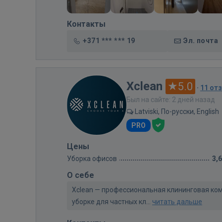
Контакты
+371 *** *** 19
Эл. почта
Xclean
5.0
·
11 от
Был на сайте: 2 дней назад
Latviski, По-русски, English
PRO
Цены
Уборка офисов
3,
О себе
Xclean — профессиональная клининговая ком
уборке для частных кл...
читать дальше