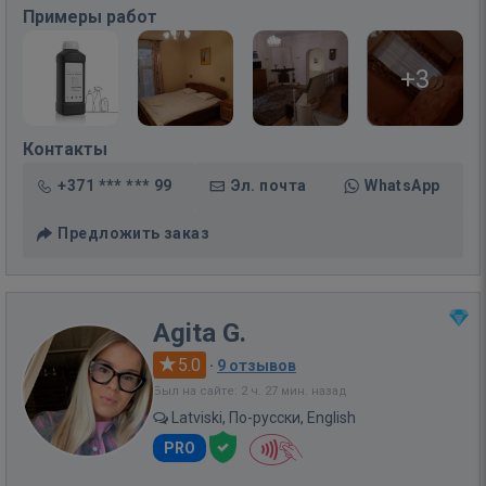
Примеры работ
+3
Контакты
+371 *** *** 99
Эл. почта
WhatsApp
Предложить заказ
Agita G.
5.0
·
9 отзывов
Был на сайте: 2 ч. 27 мин. назад
Latviski, По-русски, English
PRO