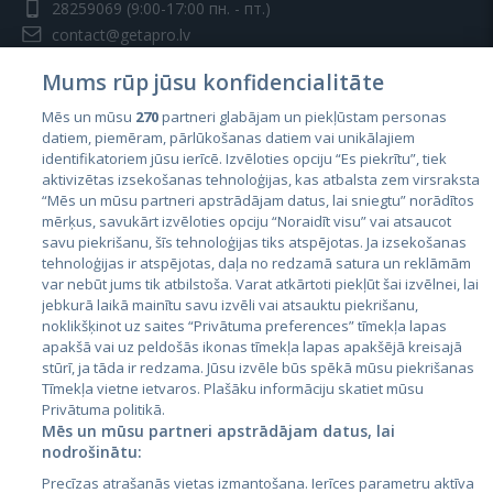
28259069
(9:00-17:00 пн. - пт.)
contact@getapro.lv
Mums rūp jūsu konfidencialitāte
Mēs un mūsu
270
partneri glabājam un piekļūstam personas
datiem, piemēram, pārlūkošanas datiem vai unikālajiem
identifikatoriem jūsu ierīcē. Izvēloties opciju “Es piekrītu”, tiek
Страны
aktivizētas izsekošanas tehnoloģijas, kas atbalsta zem virsraksta
Эстония
“Mēs un mūsu partneri apstrādājam datus, lai sniegtu” norādītos
mērķus, savukārt izvēloties opciju “Noraidīt visu” vai atsaucot
Латвия
savu piekrišanu, šīs tehnoloģijas tiks atspējotas. Ja izsekošanas
tehnoloģijas ir atspējotas, daļa no redzamā satura un reklāmām
Литва
var nebūt jums tik atbilstoša. Varat atkārtoti piekļūt šai izvēlnei, lai
jebkurā laikā mainītu savu izvēli vai atsauktu piekrišanu,
noklikšķinot uz saites “Privātuma preferences” tīmekļa lapas
apakšā vai uz peldošās ikonas tīmekļa lapas apakšējā kreisajā
stūrī, ja tāda ir redzama. Jūsu izvēle būs spēkā mūsu piekrišanas
Tīmekļa vietne ietvaros. Plašāku informāciju skatiet mūsu
Privātuma politikā.
Mēs un mūsu partneri apstrādājam datus, lai
nodrošinātu:
City24.lv
CVbankas.lt
Precīzas atrašanās vietas izmantošana. Ierīces parametru aktīva