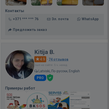
Контакты
+371 *** *** 76
Эл. почта
WhatsApp
Предложить заказ
Kitija B.
4.9
·
74 отзывов
Был на сайте: 5 ч. назад
Latviski, По-русски, English
PRO
Примеры работ