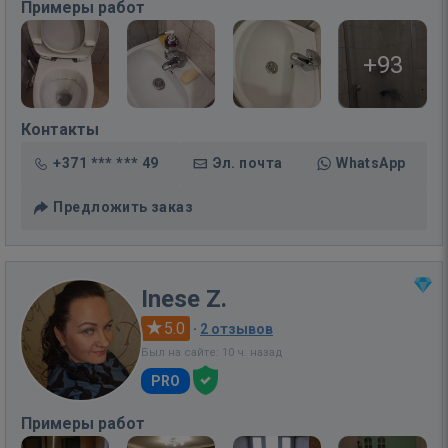
Примеры работ
+93
Контакты
+371 *** *** 49
Эл. почта
WhatsApp
Предложить заказ
Inese Z.
5.0
·
2 отзывов
Был на сайте: 10 ч. назад
PRO
Примеры работ