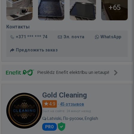
+65
Контакты
+371 *** *** 74
Эл. почта
WhatsApp
Предложить заказ
Pieslēdz Enefit elektrību un ietaupi!
Gold Cleaning
4.9
·
45 отзывов
Был на сайте: 24 минут назад
Latviski, По-русски, English
PRO