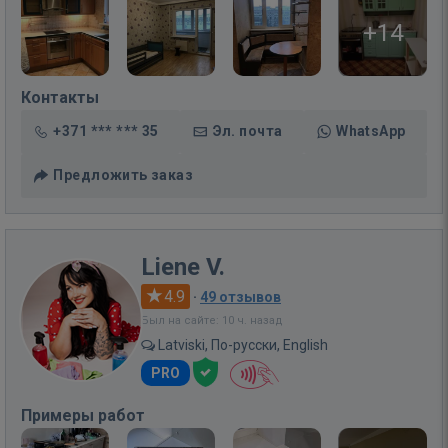
+14
Контакты
+371 *** *** 35
Эл. почта
WhatsApp
Предложить заказ
Liene V.
4.9
·
49 отзывов
Был на сайте: 10 ч. назад
Latviski, По-русски, English
PRO
Примеры работ