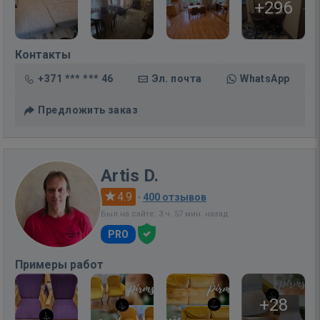
+296
Контакты
+371 *** *** 46
Эл. почта
WhatsApp
Предложить заказ
Artis D.
4.9
·
400 отзывов
Был на сайте: 3 ч. 57 мин. назад
PRO
Примеры работ
+28