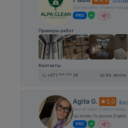
·
73 отз
Был на сайте: 14 минут наза
PRO
Примеры работ
Контакты
+371 *** *** 24
Эл. почта
Agita G.
5.0
·
8 о
Был на сайте: 5 минут назад
Latviski, По-русски, English
PRO