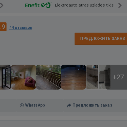
Elektroauto ātrās uzlādes tīkls
.9
·
44 отзывов
д
ПРЕДЛОЖИТЬ ЗАКАЗ
+27
WhatsApp
Предложить заказ