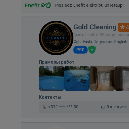
Pieslēdz Enefit elektrību un ietaupi!
Gold Cleaning
4
Был на сайте: 36 минут наза
Latviski, По-русски, English
PRO
Примеры работ
Контакты
+371 *** *** 30
Эл. почта