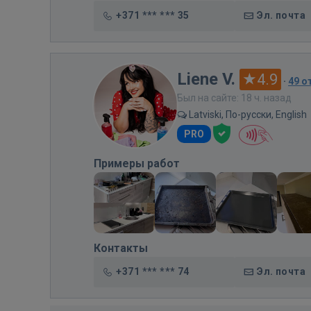
+371 *** *** 35
Эл. почта
Liene V.
4.9
·
49 о
Был на сайте: 18 ч. назад
Latviski, По-русски, English
PRO
Примеры работ
Контакты
+371 *** *** 74
Эл. почта