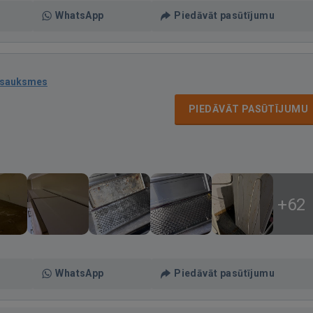
WhatsApp
Piedāvāt pasūtījumu
tsauksmes
PIEDĀVĀT PASŪTĪJUMU
+62
WhatsApp
Piedāvāt pasūtījumu