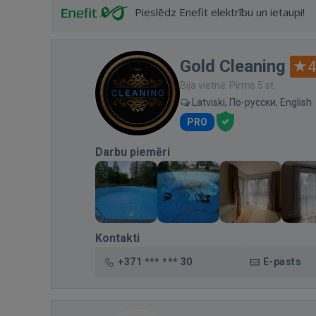
Pieslēdz Enefit elektrību un ietaupi!
Gold Cleaning
4
Bija vietnē: Pirms 5 st.
Latviski, По-русски, English
PRO
Darbu piemēri
Kontakti
+371 *** *** 30
E-pasts