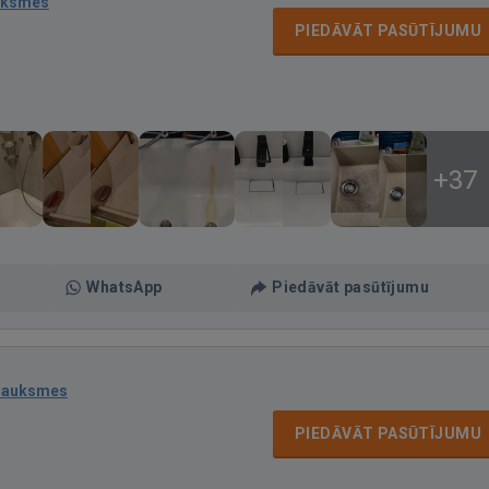
uksmes
PIEDĀVĀT PASŪTĪJUMU
+37
WhatsApp
Piedāvāt pasūtījumu
sauksmes
PIEDĀVĀT PASŪTĪJUMU