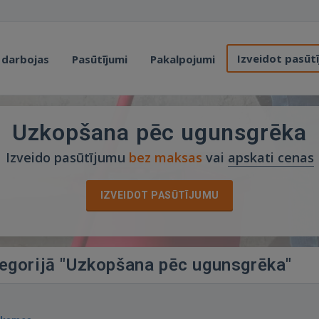
Izveidot pasūt
 darbojas
Pasūtījumi
Pakalpojumi
Uzkopšana pēc ugunsgrēka
Izveido pasūtījumu
bez maksas
vai
apskati cenas
IZVEIDOT PASŪTĪJUMU
tegorijā "Uzkopšana pēc ugunsgrēka"