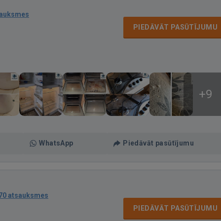
sauksmes
PIEDĀVĀT PASŪTĪJUMU
+9
WhatsApp
Piedāvāt pasūtījumu
70 atsauksmes
PIEDĀVĀT PASŪTĪJUMU