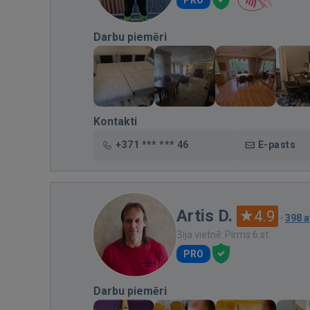
Darbu piemēri
Kontakti
+371 *** *** 46
E-pasts
Artis D.
4.9
·
398 
Bija vietnē: Pirms 6 st.
PRO
Darbu piemēri