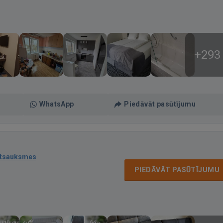
+293
WhatsApp
Piedāvāt pasūtījumu
atsauksmes
PIEDĀVĀT PASŪTĪJUMU