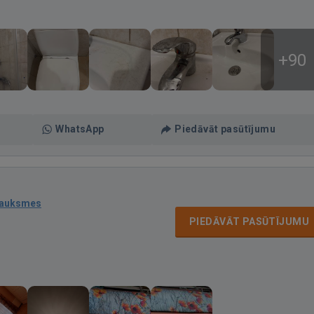
+90
WhatsApp
Piedāvāt pasūtījumu
sauksmes
PIEDĀVĀT PASŪTĪJUMU