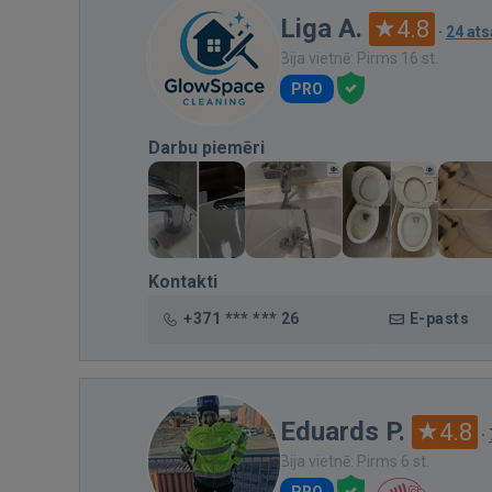
Liga A.
4.8
·
24 at
Bija vietnē: Pirms 16 st.
PRO
Darbu piemēri
Kontakti
+371 *** *** 26
E-pasts
Eduards P.
4.8
·
Bija vietnē: Pirms 6 st.
PRO