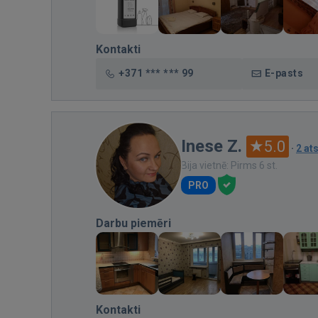
Kontakti
+371 *** *** 99
E-pasts
Inese Z.
5.0
·
2 at
Bija vietnē: Pirms 6 st.
PRO
Darbu piemēri
Kontakti