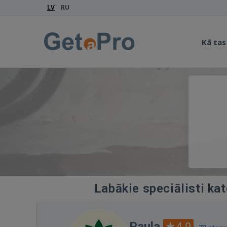
LV
RU
Kā tas
Labākie speciālisti ka
Paula
4.9