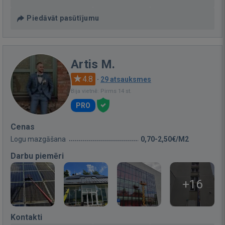
Piedāvāt pasūtījumu
Artis M.
4.8
·
29 atsauksmes
Bija vietnē: Pirms 14 st.
PRO
Cenas
Logu mazgāšana
0,70-2,50€/M2
Darbu piemēri
+16
Kontakti