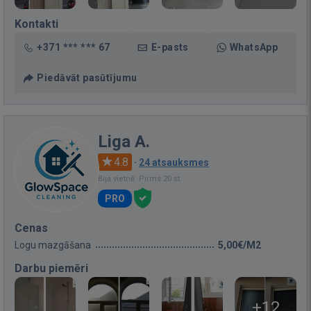
Kontakti
+371 *** *** 67
E-pasts
WhatsApp
Piedāvāt pasūtījumu
Liga A.
4.8
·
24 atsauksmes
Bija vietnē: Pirms 20 st.
PRO
Cenas
Logu mazgāšana
5,00€/M2
Darbu piemēri
+12