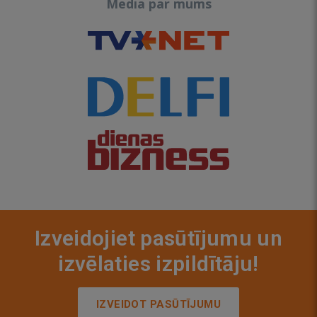
Media par mums
Izveidojiet pasūtījumu un
izvēlaties izpildītāju!
IZVEIDOT PASŪTĪJUMU