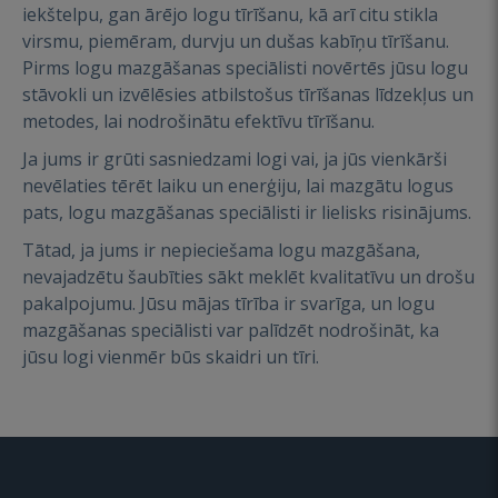
iekštelpu, gan ārējo logu tīrīšanu, kā arī citu stikla
virsmu, piemēram, durvju un dušas kabīņu tīrīšanu.
Pirms logu mazgāšanas speciālisti novērtēs jūsu logu
stāvokli un izvēlēsies atbilstošus tīrīšanas līdzekļus un
metodes, lai nodrošinātu efektīvu tīrīšanu.
Ja jums ir grūti sasniedzami logi vai, ja jūs vienkārši
nevēlaties tērēt laiku un enerģiju, lai mazgātu logus
pats, logu mazgāšanas speciālisti ir lielisks risinājums.
Tātad, ja jums ir nepieciešama logu mazgāšana,
nevajadzētu šaubīties sākt meklēt kvalitatīvu un drošu
pakalpojumu. Jūsu mājas tīrība ir svarīga, un logu
mazgāšanas speciālisti var palīdzēt nodrošināt, ka
jūsu logi vienmēr būs skaidri un tīri.