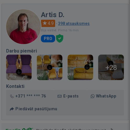
Artis D.
4.9
·
398 atsauksmes
Bija vietnē: Pirms 16 min.
PRO
Darbu piemēri
+28
Kontakti
+371 *** *** 76
E-pasts
WhatsApp
Piedāvāt pasūtījumu