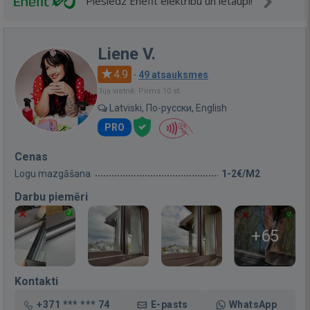
Pieslēdz Enefit elektrību un ietaupi!
Liene V.
4.9
·
49 atsauksmes
Bija vietnē: Pirms 10 st.
Latviski, По-русски, English
PRO
Cenas
Logu mazgāšana
1-2€/M2
Darbu piemēri
+65
Kontakti
+371 *** *** 74
E-pasts
WhatsApp