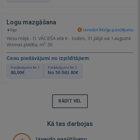
Logu mazgāšana
Izveidot līdzīgu pasūtījumu
Rīga
Viesu mājā - O. VĀCIEŠA ielā 6 - šodien, 31.jūlijā vai 1.augustā
Virsmas platība, m²: 30
Cenu piedāvājumi no izpildītājiem:
Piedāvājums Nr.1
Piedāvājums Nr.2
80,00€
No 50 līdz 80€
RĀDĪT VĒL
Kā tas darbojas
Izveido pasūtījumu