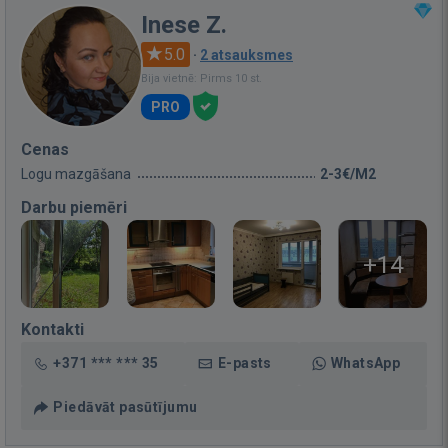
Inese Z.
5.0
·
2 atsauksmes
Bija vietnē: Pirms 10 st.
PRO
Cenas
Logu mazgāšana
2-3€/M2
Darbu piemēri
+14
Kontakti
+371 *** *** 35
E-pasts
WhatsApp
Piedāvāt pasūtījumu