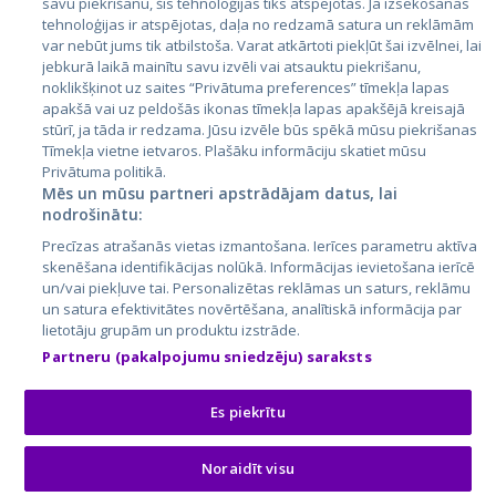
savu piekrišanu, šīs tehnoloģijas tiks atspējotas. Ja izsekošanas
tehnoloģijas ir atspējotas, daļa no redzamā satura un reklāmām
Lietuva
var nebūt jums tik atbilstoša. Varat atkārtoti piekļūt šai izvēlnei, lai
jebkurā laikā mainītu savu izvēli vai atsauktu piekrišanu,
noklikšķinot uz saites “Privātuma preferences” tīmekļa lapas
apakšā vai uz peldošās ikonas tīmekļa lapas apakšējā kreisajā
stūrī, ja tāda ir redzama. Jūsu izvēle būs spēkā mūsu piekrišanas
Tīmekļa vietne ietvaros. Plašāku informāciju skatiet mūsu
Privātuma politikā.
Mēs un mūsu partneri apstrādājam datus, lai
nodrošinātu:
City24.lv
CVbankas.lt
Precīzas atrašanās vietas izmantošana. Ierīces parametru aktīva
City24.ee
Kainos.lt
skenēšana identifikācijas nolūkā. Informācijas ievietošana ierīcē
un/vai piekļuve tai. Personalizētas reklāmas un saturs, reklāmu
GetaPro.lv
Paslaugos.lt
un satura efektivitātes novērtēšana, analītiskā informācija par
GetaPro.ee
auto24.ee
lietotāju grupām un produktu izstrāde.
Skelbiu.lt
KV.ee
Partneru (pakalpojumu sniedzēju) saraksts
Autoplius.lt
Osta.ee
Aruodas.lt
KuldneBörs.ee
Es piekrītu
Noraidīt visu