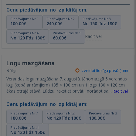
Cenu piedāvājumi no izpildītājiem:
Piedāvājums Nr.1
Piedāvājums Nr.2
Piedāvājums Nr.3
100,00€
240,00€
No 150 līdz 180€
Piedāvājums Nr.4
Piedāvājums Nr.5
Rādīt vēl
No 120 līdz 130€
60,00€
Logu mazgāšana
Izveidot līdzīgu pasūtījumu
Rīga
Verandas logu mazgāšana 7. augustā. Jānomazgā 5 verandas
logi (kopā ar rāmjiem) 135 × 190 cm un 1 logs 130 × 120 cm
ēkas otrajā stāvā. Lūdzu, rakstiet privāti, norādot sa…
Rādīt vēl
Cenu piedāvājumi no izpildītājiem:
Piedāvājums Nr.1
Piedāvājums Nr.2
Piedāvājums Nr.3
180,00€
No 120 līdz 180€
180,00€
Piedāvājums Nr.4
No 120 līdz 150€