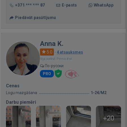
+371 *** *** 87
E-pasts
WhatsApp
Piedāvāt pasūtījumu
Anna K.
5.0
·
4 atsauksmes
Bija vietnē: Pirms 8 st.
По-русски
PRO
Cenas
Logu mazgāšana
1-2€/M2
Darbu piemēri
+20