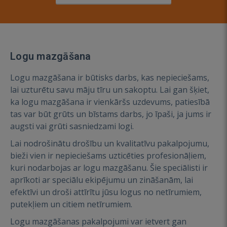
Logu mazgāšana
Logu mazgāšana ir būtisks darbs, kas nepieciešams,
lai uzturētu savu māju tīru un sakoptu. Lai gan šķiet,
ka logu mazgāšana ir vienkāršs uzdevums, patiesībā
tas var būt grūts un bīstams darbs, jo īpaši, ja jums ir
augsti vai grūti sasniedzami logi.
Lai nodrošinātu drošību un kvalitatīvu pakalpojumu,
bieži vien ir nepieciešams uzticēties profesionāļiem,
kuri nodarbojas ar logu mazgāšanu. Šie speciālisti ir
aprīkoti ar speciālu ekipējumu un zināšanām, lai
efektīvi un droši attīrītu jūsu logus no netīrumiem,
putekļiem un citiem netīrumiem.
Logu mazgāšanas pakalpojumi var ietvert gan