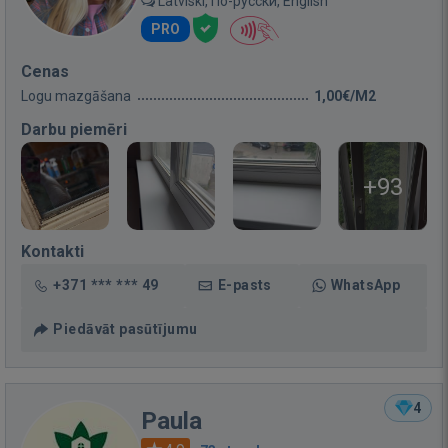
Latviski, По-русски, English
PRO
Cenas
Logu mazgāšana
1,00€/M2
Darbu piemēri
+93
Kontakti
+371 *** *** 49
E-pasts
WhatsApp
Piedāvāt pasūtījumu
4
Paula