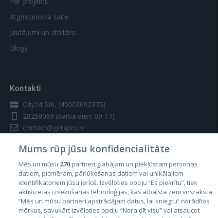
Par projektu
Atgriezeniskā saite
Jautājumi un atbildes
Blogs
Kontakti
City24 SIA, (40003692375)
28259069
(darba dien. 09-17)
contact@getapro.lv
Mums rūp jūsu konfidencialitāte
Mēs un mūsu
270
partneri glabājam un piekļūstam personas
datiem, piemēram, pārlūkošanas datiem vai unikālajiem
identifikatoriem jūsu ierīcē. Izvēloties opciju “Es piekrītu”, tiek
Valstis
aktivizētas izsekošanas tehnoloģijas, kas atbalsta zem virsraksta
Igaunija
“Mēs un mūsu partneri apstrādājam datus, lai sniegtu” norādītos
mērķus, savukārt izvēloties opciju “Noraidīt visu” vai atsaucot
Latvija