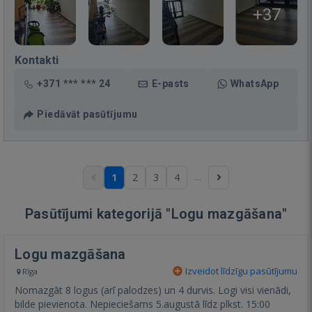
+37
Kontakti
+371 *** *** 24
E-pasts
WhatsApp
Piedāvāt pasūtījumu
...
1
2
3
4
Pasūtījumi kategorijā "Logu mazgāšana"
Logu mazgāšana
Izveidot līdzīgu pasūtījumu
Rīga
Nomazgāt 8 logus (arī palodzes) un 4 durvis. Logi visi vienādi,
bilde pievienota. Nepieciešams 5.augustā līdz plkst. 15:00