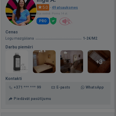
5.0
·
49 atsauksmes
Bija vietnē: Pirms 14 st.
PRO
Cenas
Logu mazgāšana
1-2€/M2
Darbu piemēri
+3
Kontakti
+371 *** *** 99
E-pasts
WhatsApp
Piedāvāt pasūtījumu