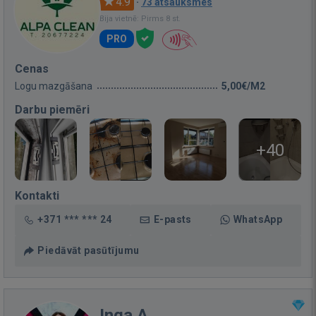
4.9
·
73 atsauksmes
Bija vietnē: Pirms 8 st.
PRO
Cenas
Logu mazgāšana
5,00€/M2
Darbu piemēri
+40
Kontakti
+371 *** *** 24
E-pasts
WhatsApp
Piedāvāt pasūtījumu
Inga A.