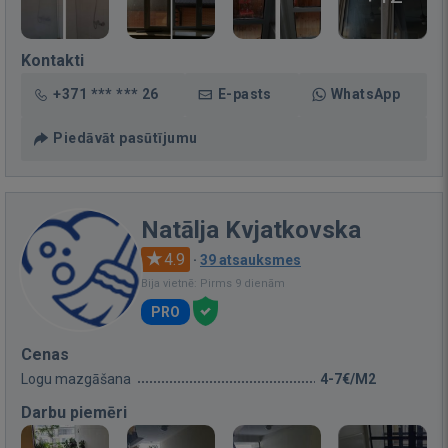
Kontakti
+371 *** *** 26
E-pasts
WhatsApp
Piedāvāt pasūtījumu
Natālja Kvjatkovska
4.9
·
39 atsauksmes
Bija vietnē: Pirms 9 dienām
PRO
Cenas
Logu mazgāšana
4-7€/M2
Darbu piemēri