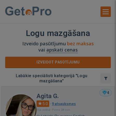
Logu mazgāšana
Izveido pasūtījumu
bez maksas
vai
apskati cenas
IZVEIDOT PASŪTĪJUMU
Labākie speciālisti kategorijā "Logu
mazgāšana"
4
Agita G.
5.0
·
9 atsauksmes
Bija vietnē: Pirms 28 min.